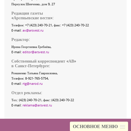
Переулок Шевченко
, дом 9, 27
Редакция газеты
«
Арсеньевские вести
»:
Телефон:
+7 (423) 240-70-21
, факс:
+7 (423) 240-70-22
E-mail:
av@arsvest.ru
Редактор:
Ирина Георгиевна Гребнёва,
E-mail:
editor@arsvest.ru
Собственный корреспондент «АВ»
в Санкт-Петербурге:
Романенко Татьяна Гаврииловна,
Телефон: 8-921-765-5754,
E-mail:
rtg@narod.ru
Отдел рекламы:
Тел.: (423) 240-70-21, факс: (423) 240-70-22
E-mail:
reklama@arsvest.ru
ОСНОВНОЕ МЕНЮ