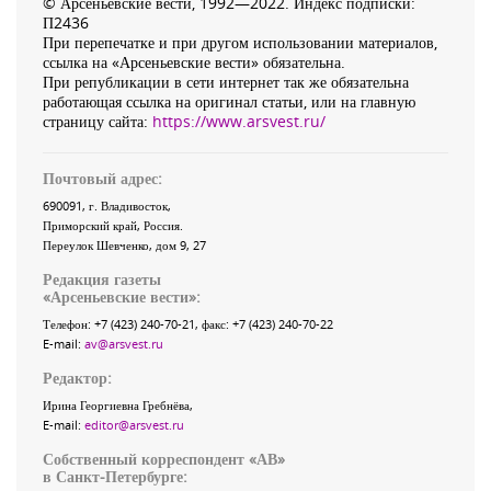
© Арсеньевские вести, 1992—2022. Индекс подписки:
П2436
При перепечатке и при другом использовании материалов,
ссылка на «Арсеньевские вести» обязательна.
При републикации в сети интернет так же обязательна
работающая ссылка на оригинал статьи, или на главную
страницу сайта:
https://www.arsvest.ru/
Почтовый адрес:
690091
, г.
Владивосток
,
Приморский край
,
Россия
.
Переулок Шевченко
, дом 9, 27
Редакция газеты
«
Арсеньевские вести
»:
Телефон:
+7 (423) 240-70-21
, факс:
+7 (423) 240-70-22
E-mail:
av@arsvest.ru
Редактор:
Ирина Георгиевна Гребнёва,
E-mail:
editor@arsvest.ru
Собственный корреспондент «АВ»
в Санкт-Петербурге: