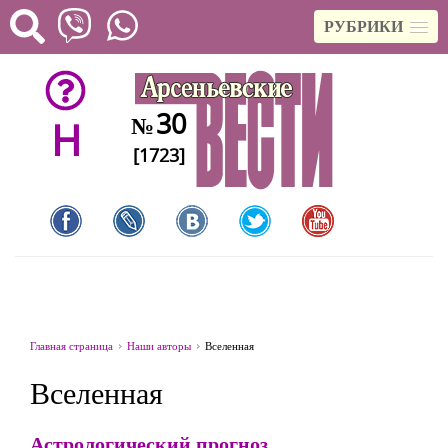
РУБРИКИ
30
№
H
[1723]
Главная страница
Наши авторы
Вселенная
Вселенная
Астрологический прогноз