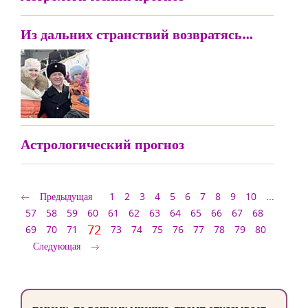
Из дальних странствий возвратясь…
Астрологический прогноз
Предыдущая
1
2
3
4
5
6
7
8
9
10
...
57
58
59
60
61
62
63
64
65
66
67
68
72
69
70
71
73
74
75
76
77
78
79
80
Следующая