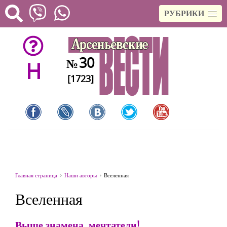
РУБРИКИ
30
№
H
[1723]
Главная страница
Наши авторы
Вселенная
Вселенная
Выше знамена, мечтатели!