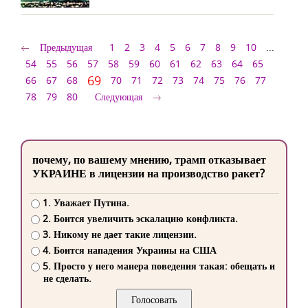
Предыдущая
1
2
3
4
5
6
7
8
9
10
...
54
55
56
57
58
59
60
61
62
63
64
65
69
66
67
68
70
71
72
73
74
75
76
77
78
79
80
Следующая
почему, по вашему мнению, трамп отказывает
УКРАИНЕ в лицензии на производство ракет?
1. Уважает Путина.
2. Боится увеличить эскалацию конфликта.
3. Никому не дает такие лицензии.
4. Боится нападения Украины на США
5. Просто у него манера поведения такая: обещать и
не сделать.