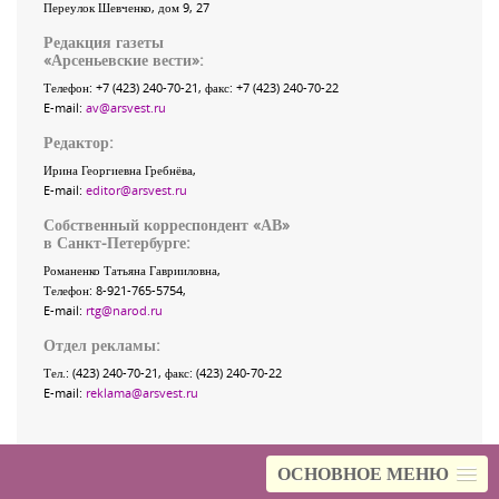
Переулок Шевченко
, дом 9, 27
Редакция газеты
«
Арсеньевские вести
»:
Телефон:
+7 (423) 240-70-21
, факс:
+7 (423) 240-70-22
E-mail:
av@arsvest.ru
Редактор:
Ирина Георгиевна Гребнёва,
E-mail:
editor@arsvest.ru
Собственный корреспондент «АВ»
в Санкт-Петербурге:
Романенко Татьяна Гаврииловна,
Телефон: 8-921-765-5754,
E-mail:
rtg@narod.ru
Отдел рекламы:
Тел.: (423) 240-70-21, факс: (423) 240-70-22
E-mail:
reklama@arsvest.ru
ОСНОВНОЕ МЕНЮ