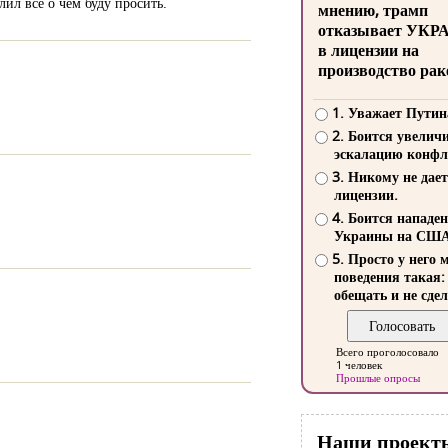
ил все о чем буду просить.
мнению, трамп
отказывает УКР
в лицензии на
производство рак
1. Уважает Путин
2. Боится увелич
эскалацию конфл
3. Никому не дает
лицензии.
4. Боится нападе
Украины на СШ
5. Просто у него 
поведения такая:
обещать и не сдел
Всего проголосовало
1 человек
Прошлые опросы
Наши проект