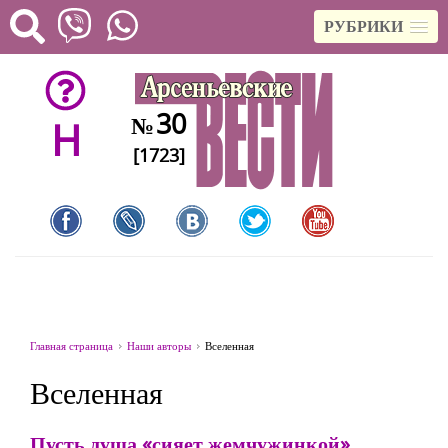
РУБРИКИ
30
№
H
[1723]
Главная страница
Наши авторы
Вселенная
Вселенная
Пусть душа «сияет жемчужинкой»