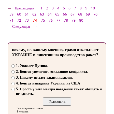
Предыдущая
1
2
3
4
5
6
7
8
9
10
...
59
60
61
62
63
64
65
66
67
68
69
70
74
71
72
73
75
76
77
78
79
80
Следующая
почему, по вашему мнению, трамп отказывает
УКРАИНЕ в лицензии на производство ракет?
1. Уважает Путина.
2. Боится увеличить эскалацию конфликта.
3. Никому не дает такие лицензии.
4. Боится нападения Украины на США
5. Просто у него манера поведения такая: обещать и
не сделать.
Всего проголосовало
1 человек