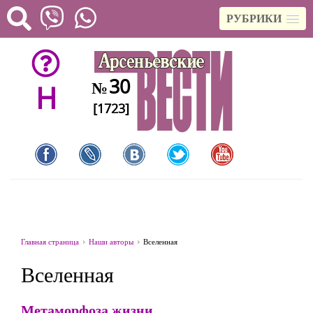
РУБРИКИ
30
№
H
[1723]
Главная страница
Наши авторы
Вселенная
Вселенная
Метаморфоза жизни