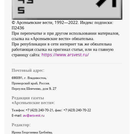
© Арсеньевские вести, 1992—2022. Индекс подписки:
П2436
При перепечатке и при другом использовании материалов,
ссылка на «Арсеньевские вести» обязательна.
При републикации в сети интернет так же обязательна
работающая ссылка на оригинал статьи, или на главную
страницу сайта:
https://www.arsvest.ru/
Почтовый адрес:
690091
, г.
Владивосток
,
Приморский край
,
Россия
.
Переулок Шевченко
, дом 9, 27
Редакция газеты
«
Арсеньевские вести
»:
Телефон:
+7 (423) 240-70-21
, факс:
+7 (423) 240-70-22
E-mail:
av@arsvest.ru
Редактор:
Ирина Георгиевна Гребнёва,