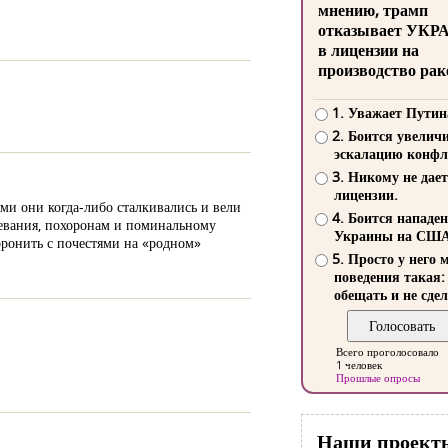
мнению, трамп
отказывает УКР
в лицензии на
производство рак
1. Уважает Путин
2. Боится увелич
эскалацию конфл
3. Никому не дает
лицензии.
ми они когда-либо сталкивались и вели
4. Боится нападе
певания, похоронам и поминальному
Украины на СШ
хоронить с почестями на «родном»
5. Просто у него 
поведения такая:
обещать и не сдел
Всего проголосовало
1 человек
Прошлые опросы
Наши проект