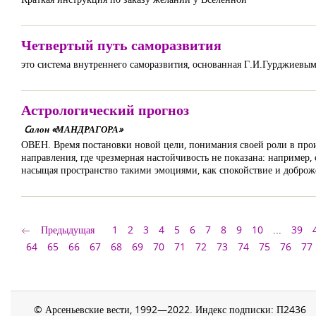
Четвертый путь саморазвития
это система внутреннего саморазвития, основанная Г.И.Гурджиевым
Астрологический прогноз
Cалон «МАНДРАГОРА»
ОВЕН. Время постановки новой цели, понимания своей роли в проис
направления, где чрезмерная настойчивость не показана: например
насыщая пространство такими эмоциями, как спокойствие и доброж
Предыдущая
1
2
3
4
5
6
7
8
9
10
...
39
64
65
66
67
68
69
70
71
72
73
74
75
76
77
© Арсеньевские вести, 1992—2022. Индекс подписки: П2436