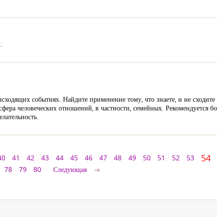
.
ходящих событиях. Найдите применение тому, что знаете, и не сходите
, сфера человеческих отношений, в частности, семейных. Рекомендуется 
елательность.
54
40
41
42
43
44
45
46
47
48
49
50
51
52
53
78
79
80
Следующая