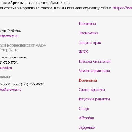
 на «Арсеньевские вести» обязательна.
я ссылка на оригинал статьи, или на главную страницу сайта:
https://w
Политика
евна Гребнёва,
Экономика
r@arsvest.ru
Защита прав
ый корреспондент «АВ»
етербурге:
ЖКХ
тьяна Гаврииловна,
Письма читателей
21-765-5754,
narod.ru
Земля-кормилица
кламы:
Вселенная
40-70-21, факс: (423) 240-70-22
Салон красоты
ma@arsvest.ru
Вкусные рецепты
Спорт
АВтобан
Здоровье