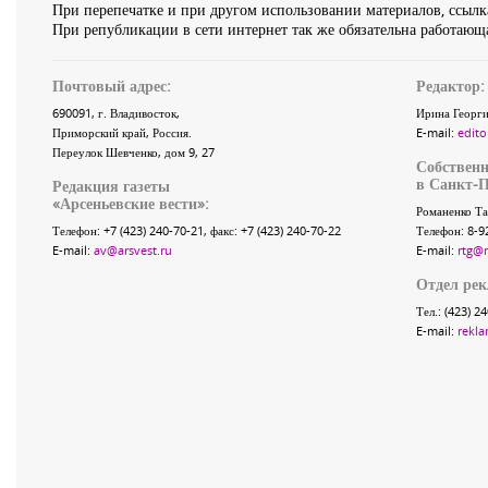
При перепечатке и при другом использовании материалов, ссылка
При републикации в сети интернет так же обязательна работающа
Почтовый адрес:
Редактор:
690091
, г.
Владивосток
,
Ирина Георги
Приморский край
,
Россия
.
E-mail:
edito
Переулок Шевченко
, дом 9, 27
Собственн
в Санкт-П
Редакция газеты
«
Арсеньевские вести
»:
Романенко Та
Телефон:
+7 (423) 240-70-21
, факс:
+7 (423) 240-70-22
Телефон: 8-9
E-mail:
av@arsvest.ru
E-mail:
rtg@
Отдел ре
Тел.: (423) 2
E-mail:
rekla