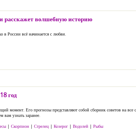
жи расскажет волшебную историю
о в России всё начинается с любви.
18 год
ущий момент. Его прогнозы представляют собой сборник советов на все 
м вам узнать заранее.
есы
|
Скорпион
|
Стрелец
|
Козерог
|
Водолей
|
Рыбы