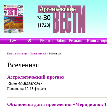
30
№
[1723]
16+
Реклама
ЗаКон
Редакция
Наши автор
Главная страница
Наши авторы
Вселенная
Вселенная
Астрологический прогноз
Cалон «МАНДРАГОРА»
Прогноз на 12-18 февраля
Объявлены даты проведения «Меридианов Ти