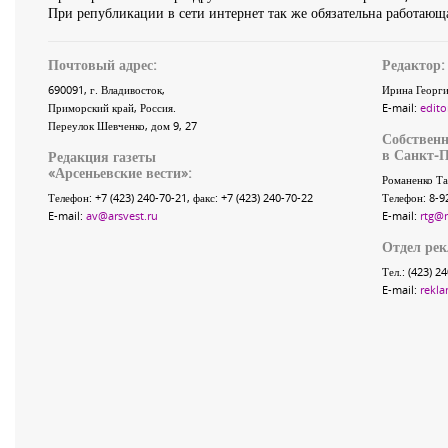
При републикации в сети интернет так же обязательна работающа
Почтовый адрес:
Редактор:
690091
, г.
Владивосток
,
Ирина Георги
Приморский край
,
Россия
.
E-mail:
edito
Переулок Шевченко
, дом 9, 27
Собственн
в Санкт-П
Редакция газеты
«
Арсеньевские вести
»:
Романенко Та
Телефон:
+7 (423) 240-70-21
, факс:
+7 (423) 240-70-22
Телефон: 8-9
E-mail:
av@arsvest.ru
E-mail:
rtg@
Отдел ре
Тел.: (423) 2
E-mail:
rekla