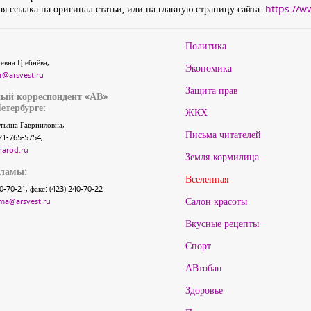
я ссылка на оригинал статьи, или на главную страницу сайта:
https://w
Политика
евна Гребнёва,
Экономика
r@arsvest.ru
Защита прав
ый корреспондент «АВ»
етербурге:
ЖКХ
тьяна Гаврииловна,
Письма читателей
21-765-5754,
narod.ru
Земля-кормилица
кламы:
Вселенная
40-70-21, факс: (423) 240-70-22
Салон красоты
ma@arsvest.ru
Вкусные рецепты
Спорт
АВтобан
Здоровье