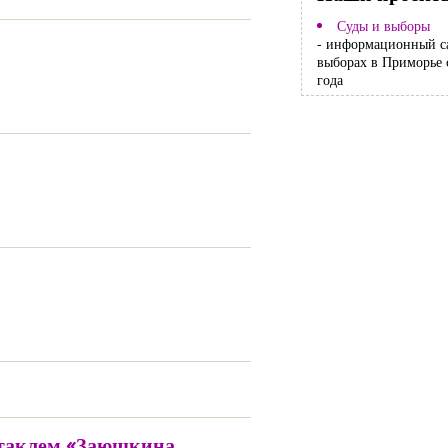
Суды и выборы
- информационный с
выборах в Приморье 
года
ектаклем «Заюшкина