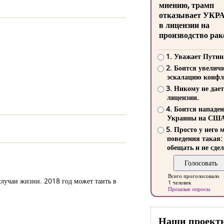
мнению, трамп
отказывает УКР
в лицензии на
производство рак
1. Уважает Путин
2. Боится увелич
эскалацию конфл
3. Никому не дает
лицензии.
4. Боится нападе
Украины на СШ
5. Просто у него 
поведения такая:
обещать и не сдел
Всего проголосовало
случаи жизни. 2018 год может таить в
1 человек
Прошлые опросы
Наши проект