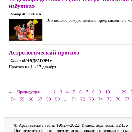
избушка»
Театр Молодёжи
Это веселое рождественское представление с к
Астрологический прогноз
Cалон «МАНДРАГОРА»
Прогноз на 11-17 декабря
Предыдущая
1
2
3
4
5
6
7
8
9
10
...
29
54
55
56
57
58
59
...
71
72
73
74
75
76
77
© Арсеньевские вести, 1992—2022. Индекс подписки: П2436
При перепечатке и при другом использовании материалов, ссылка