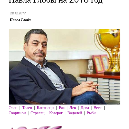
29.12.2017
Павел Глоба
Овен
|
Телец
|
Близнецы
|
Рак
|
Лев
|
Дева
|
Весы
|
Скорпион
|
Стрелец
|
Козерог
|
Водолей
|
Рыбы