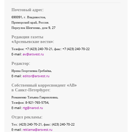
Почтовый адрес:
690091
, г.
Владивосток
,
Приморский край
,
Россия
.
Переулок Шевченко
, дом 9, 27
Редакция газеты
«
Арсеньевские вести
»:
Телефон:
+7 (423) 240-70-21
, факс:
+7 (423) 240-70-22
E-mail:
av@arsvest.ru
Редактор:
Ирина Георгиевна Гребнёва,
E-mail:
editor@arsvest.ru
Собственный корреспондент «АВ»
в Санкт-Петербурге:
Романенко Татьяна Гаврииловна,
Телефон: 8-921-765-5754,
E-mail:
rtg@narod.ru
Отдел рекламы:
Тел.: (423) 240-70-21, факс: (423) 240-70-22
E-mail:
reklama@arsvest.ru