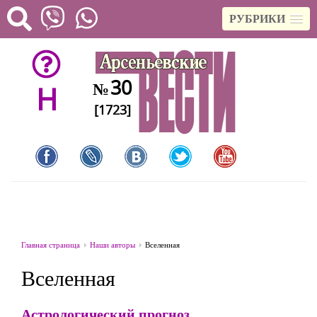
РУБРИКИ
30
№
H
[1723]
Главная страница
Наши авторы
Вселенная
Вселенная
Астрологический прогноз