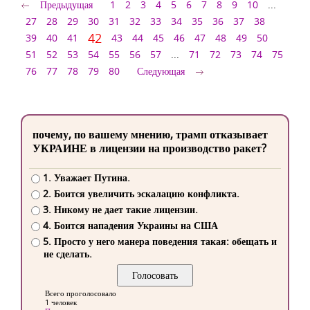
Предыдущая
1
2
3
4
5
6
7
8
9
10
...
27
28
29
30
31
32
33
34
35
36
37
38
42
39
40
41
43
44
45
46
47
48
49
50
51
52
53
54
55
56
57
...
71
72
73
74
75
76
77
78
79
80
Следующая
почему, по вашему мнению, трамп отказывает
УКРАИНЕ в лицензии на производство ракет?
1. Уважает Путина.
2. Боится увеличить эскалацию конфликта.
3. Никому не дает такие лицензии.
4. Боится нападения Украины на США
5. Просто у него манера поведения такая: обещать и
не сделать.
Всего проголосовало
1 человек