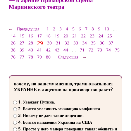
Мариинского театра
Предыдущая
1
2
3
4
5
6
7
8
9
10
...
14
15
16
17
18
19
20
21
22
23
24
25
29
26
27
28
30
31
32
33
34
35
36
37
38
39
40
41
42
43
44
...
71
72
73
74
75
76
77
78
79
80
Следующая
почему, по вашему мнению, трамп отказывает
УКРАИНЕ в лицензии на производство ракет?
1. Уважает Путина.
2. Боится увеличить эскалацию конфликта.
3. Никому не дает такие лицензии.
4. Боится нападения Украины на США
5. Просто у него манера поведения такая: обещать и