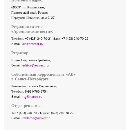
690091
, г.
Владивосток
,
Приморский край
,
Россия
.
Переулок Шевченко
, дом 9, 27
Редакция газеты
«
Арсеньевские вести
»:
Телефон:
+7 (423) 240-70-21
, факс:
+7 (423) 240-70-22
E-mail:
av@arsvest.ru
Редактор:
Ирина Георгиевна Гребнёва,
E-mail:
editor@arsvest.ru
Собственный корреспондент «АВ»
в Санкт-Петербурге:
Романенко Татьяна Гаврииловна,
Телефон: 8-921-765-5754,
E-mail:
rtg@narod.ru
Отдел рекламы:
Тел.: (423) 240-70-21, факс: (423) 240-70-22
E-mail:
reklama@arsvest.ru