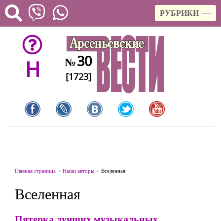
РУБРИКИ
30
№
H
[1723]
Главная страница
Наши авторы
Вселенная
Вселенная
Пятерка лучших музыкальных