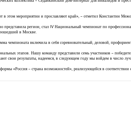
орческих коллектива – Седанкинский дом-интернат для инвалидов и прес
уют в этом мероприятии и прославляют край», – отметил Константин Меж
но представила регион, стал IV Национальный чемпионат по профессиона
прошедший в Москве.
рамма чемпионата включила в себя соревновательный, деловой, профорие
ональных этапов. Нашу команду представили семь участников – победите
т свои результаты, надеемся, в следующем году мы войдем в число лучш
формы «Россия – страна возможностей», реализующейся в соответствии 