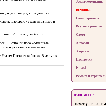
тарелых и ансамбль «Россиянка»,
Земля-кормилица
Вселенная
онов, вручив награды победителям.
Салон красоты
льному мастерству среди инвалидов и
Вкусные рецепты
нтационный и культурный трек.
Спорт
лей III Регионального чемпионата
АВтобан
их», – рассказали в ведомстве.
Здоровье
с Указом Президента России Владимира
Посиделки
Hi-tech
Ремонт и строитель
ВАШЕ МНЕНИЕ
почему, по вашем