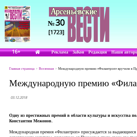
30
№
[1723]
16+
Реклама
ЗаКон
Редакция
Наши автор
Главная страница
Вселенная
Международную премию «Филантроп» вручили в П
Международную премию «Филан
03.12.2018
Одну из престижных премий в области культуры и искусства п
Константин Межонов.
Международная премия «Филантроп» присуждается за выдающиеся дос