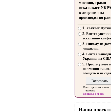
мнению, трамп
отказывает УКР
в лицензии на
производство рак
1. Уважает Путин
2. Боится увелич
эскалацию конфл
3. Никому не дает
лицензии.
4. Боится нападе
Украины на СШ
5. Просто у него 
поведения такая:
обещать и не сдел
Всего проголосовало
1 человек
Прошлые опросы
Наши проект