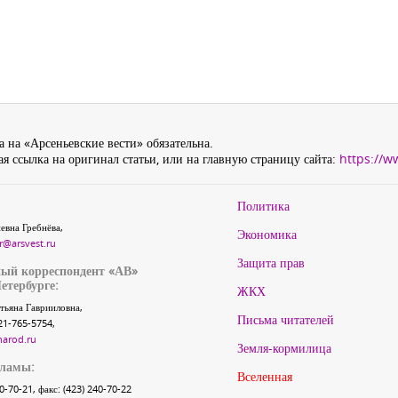
 на «Арсеньевские вести» обязательна.
я ссылка на оригинал статьи, или на главную страницу сайта:
https://w
Политика
евна Гребнёва,
Экономика
r@arsvest.ru
Защита прав
ый корреспондент «АВ»
етербурге:
ЖКХ
тьяна Гаврииловна,
Письма читателей
21-765-5754,
narod.ru
Земля-кормилица
кламы:
Вселенная
40-70-21, факс: (423) 240-70-22