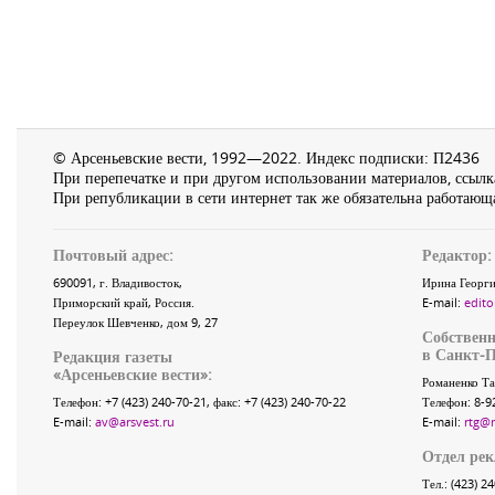
© Арсеньевские вести, 1992—2022. Индекс подписки: П2436
При перепечатке и при другом использовании материалов, ссылка
При републикации в сети интернет так же обязательна работающа
Почтовый адрес:
Редактор:
690091
, г.
Владивосток
,
Ирина Георги
Приморский край
,
Россия
.
E-mail:
edito
Переулок Шевченко
, дом 9, 27
Собственн
в Санкт-П
Редакция газеты
«
Арсеньевские вести
»:
Романенко Та
Телефон:
+7 (423) 240-70-21
, факс:
+7 (423) 240-70-22
Телефон: 8-9
E-mail:
av@arsvest.ru
E-mail:
rtg@
Отдел ре
Тел.: (423) 2