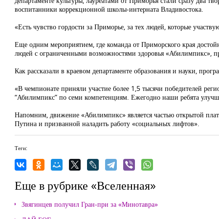
департаменте культуры, лауреатами от Приморья стали сразу два тв
воспитанники коррекционной школы-интерната Владивостока.
«Есть чувство гордости за Приморье, за тех людей, которые участв
Еще одним мероприятием, где команда от Приморского края достой
людей с ограниченными возможностями здоровья «Абилимпикс», 
Как рассказали в краевом департаменте образования и науки, прог
«В чемпионате приняли участие более 1,5 тысячи победителей реги
“Абилимпикс” по семи компетенциям. Ежегодно наши ребята улучшаю
Напомним, движение «Абилимпикс» является частью открытой плат
Путина и призванной наладить работу «социальных лифтов».
Теги:
Еще в рубрике «Вселенная»
Звягинцев получил Гран-при за «Минотавра»