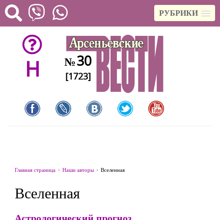
РУБРИКИ
30
№
H
[1723]
Главная страница
Наши авторы
Вселенная
Вселенная
Астрологический прогноз