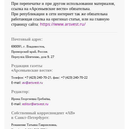
При перепечатке и при другом использовании материалов,
ссылка на «Арсеньевские вести» обязательна.
При републикации в сети интернет так же обязательна
работающая ссылка на оригинал статьи, или на главную
страницу сайта:
https://www.arsvest.ru/
Почтовый адрес:
690091
, г.
Владивосток
,
Приморский край
,
Россия
.
Переулок Шевченко
, дом 9, 27
Редакция газеты
«
Арсеньевские вести
»:
Телефон:
+7 (423) 240-70-21
, факс:
+7 (423) 240-70-22
E-mail:
av@arsvest.ru
Редактор:
Ирина Георгиевна Гребнёва,
E-mail:
editor@arsvest.ru
Собственный корреспондент «АВ»
в Санкт-Петербурге:
Романенко Татьяна Гаврииловна,