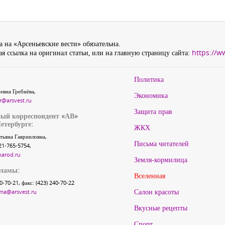
 на «Арсеньевские вести» обязательна.
я ссылка на оригинал статьи, или на главную страницу сайта:
https://w
Политика
евна Гребнёва,
Экономика
r@arsvest.ru
Защита прав
ый корреспондент «АВ»
етербурге:
ЖКХ
тьяна Гаврииловна,
Письма читателей
21-765-5754,
narod.ru
Земля-кормилица
кламы:
Вселенная
40-70-21, факс: (423) 240-70-22
Салон красоты
ma@arsvest.ru
Вкусные рецепты
Спорт