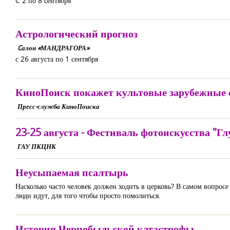
C 2 по 8 сентября
Астрологический прогноз
Cалон «МАНДРАГОРА»
с 26 августа по 1 сентября
КиноПоиск покажет культовые зарубежные с
Пресс-служба КиноПоиска
23-25 августа - Фестиваль фотоискусства "Гл
ГАУ ПКЦНК
Неусыпаемая псалтырь
Насколько часто человек должен ходить в церковь? В самом вопрос
люди идут, для того чтобы просто помолиться.
История Чернобыльской катастрофы