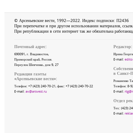
© Арсеньевские вести, 1992—2022. Индекс подписки: П2436
При перепечатке и при другом использовании материалов, ссылка
При републикации в сети интернет так же обязательна работающа
Почтовый адрес:
Редактор:
690091
, г.
Владивосток
,
Ирина Георги
Приморский край
,
Россия
.
E-mail:
edito
Переулок Шевченко
, дом 9, 27
Собственн
в Санкт-П
Редакция газеты
«
Арсеньевские вести
»:
Романенко Та
Телефон:
+7 (423) 240-70-21
, факс:
+7 (423) 240-70-22
Телефон: 8-9
E-mail:
av@arsvest.ru
E-mail:
rtg@
Отдел ре
Тел.: (423) 2
E-mail:
rekla