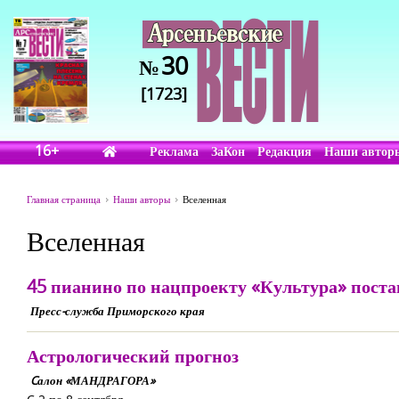
30
№
[1723]
16+
Реклама
ЗаКон
Редакция
Наши автор
Главная страница
Наши авторы
Вселенная
Вселенная
45 пианино по нацпроекту «Культура» поста
Пресс-служба Приморского края
Астрологический прогноз
Cалон «МАНДРАГОРА»