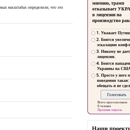
мнению, трамп
овых масштабах определили, что это
отказывает УКР
в лицензии на
производство рак
1. Уважает Путин
2. Боится увелич
эскалацию конфл
3. Никому не дает
лицензии.
4. Боится нападе
Украины на СШ
5. Просто у него 
поведения такая:
обещать и не сдел
Всего проголосовало
0 человек
Прошлые опросы
Наши проект