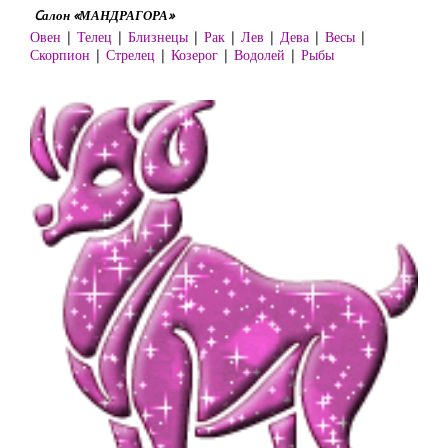
Cалон «МАНДРАГОРА»
Овен
|
Телец
|
Близнецы
|
Рак
|
Лев
|
Дева
|
Весы
|
Скорпион
|
Стрелец
|
Козерог
|
Водолей
|
Рыбы