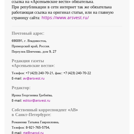
ссылка на «Арсеньевские вести» обязательна.
При републикации в сети интернет так же обязательна
работающая ссылка на оригинал статьи, или на главную
страницу сайта:
https://www.arsvest.ru/
Почтовый адрес:
690091
, г.
Владивосток
,
Приморский край
,
Россия
.
Переулок Шевченко
, дом 9, 27
Редакция газеты
«
Арсеньевские вести
»:
Телефон:
+7 (423) 240-70-21
, факс:
+7 (423) 240-70-22
E-mail:
av@arsvest.ru
Редактор:
Ирина Георгиевна Гребнёва,
E-mail:
editor@arsvest.ru
Собственный корреспондент «АВ»
в Санкт-Петербурге:
Романенко Татьяна Гаврииловна,
Телефон: 8-921-765-5754,
E-mail:
rtg@narod.ru