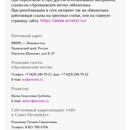
ссылка на «Арсеньевские вести» обязательна.
При републикации в сети интернет так же обязательна
работающая ссылка на оригинал статьи, или на главную
страницу сайта:
https://www.arsvest.ru/
Почтовый адрес:
690091
, г.
Владивосток
,
Приморский край
,
Россия
.
Переулок Шевченко
, дом 9, 27
Редакция газеты
«
Арсеньевские вести
»:
Телефон:
+7 (423) 240-70-21
, факс:
+7 (423) 240-70-22
E-mail:
av@arsvest.ru
Редактор:
Ирина Георгиевна Гребнёва,
E-mail:
editor@arsvest.ru
Собственный корреспондент «АВ»
в Санкт-Петербурге:
Романенко Татьяна Гаврииловна,
Телефон: 8-921-765-5754,