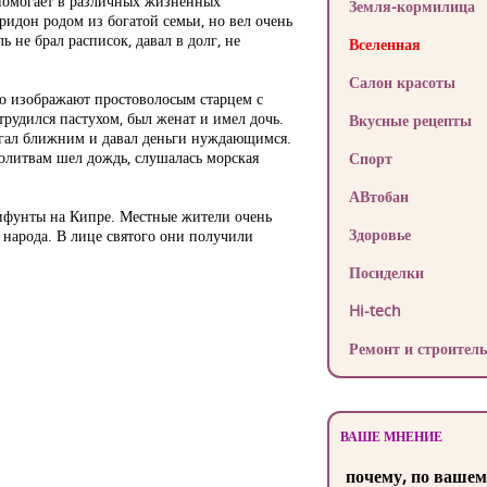
 помогает в различных жизненных
Земля-кормилица
идон родом из богатой семьи, но вел очень
 не брал расписок, давал в долг, не
Вселенная
Салон красоты
го изображают простоволосым старцем с
рудился пастухом, был женат и имел дочь.
Вкусные рецепты
огал ближним и давал деньги нуждающимся.
 молитвам шел дождь, слушалась морская
Спорт
АВтобан
мифунты на Кипре. Местные жители очень
Здоровье
 народа. В лице святого они получили
Посиделки
Hi-tech
Ремонт и строитель
ВАШЕ МНЕНИЕ
почему, по вашем