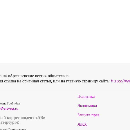
 на «Арсеньевские вести» обязательна.
я ссылка на оригинал статьи, или на главную страницу сайта:
https://w
Политика
евна Гребнёва,
Экономика
r@arsvest.ru
Защита прав
ый корреспондент «АВ»
етербурге:
ЖКХ
тьяна Гаврииловна,