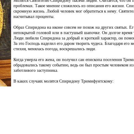
Молятся Святителю Спиридону тысячи людей. Считается, что он
проблемах. Такое мнение сложилось из описания его жизни. Спир
скромную жизнь. Любой человек мог обратиться к нему. Святитель
насчитывал проценты.
Образ Спиридона на иконе совсем не похож на других святых. Е
непокрытой головой или в пастушьей шапочке. Он долгое время т
Люди любили Спиридона за добрый и кроткий характер, он пом
За это Господь наделил его даром творить чудеса. Благодаря его
стихия, менялась погода, воскрешались люди.
Когда умерла его жена, он получил сан епископа поселения Три
обрадовались такому событию, ведь он был простым человеком из
заботливого заступника.
В каких случаях молятся Спиридону Тримифунтскому: