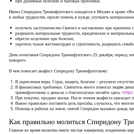
при душевных болезнях и бытовых проблемах.
Икона Спиридона Тримифунтского находится в Москве в храме «Вос
в любых трудностях, просят помочь в нужде, улучшить материальное
получить заступничество Святого и наставление при принятии с
разрешить материальные трудности, юридические и материальны
обрести исцеление при болезни;
укротить чужое жестокосердие и строптивость, разрешить семе
День почитания Спиридона Тримифунтского 25 декабря, период зим
поворот».
В чем помогает акафист Спиридону Тримифунтскому:
В укрепления веры. Страх, нищета, болезни – результат отсутств
В финансовых проблемах. Святитель много помогал людям деньг
тримифунтскому о деньгах о благополучии читайте здесь:
https
При покупке, продаже жилья. После чтения акафиста приходит п
Важно правильно поставить цель просьбы, случалось, что многи
Помощь в работах на земле, святой Спиридон вызывал дождь при
Как правильно молиться Спиридону Тр
Главное во время молитвы иметь чистые намерения, искреннюю вер