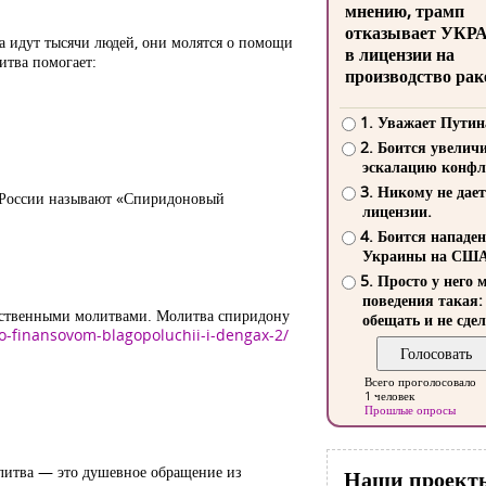
мнению, трамп
отказывает УКР
а идут тысячи людей, они молятся о помощи
в лицензии на
итва помогает:
производство рак
1. Уважает Путин
2. Боится увелич
эскалацию конфл
3. Никому не дает
в России называют «Спиридоновый
лицензии.
4. Боится нападе
Украины на СШ
5. Просто у него 
поведения такая:
арственными молитвами. Молитва спиридону
обещать и не сдел
-o-finansovom-blagopoluchii-i-dengax-2/
Всего проголосовало
1 человек
Прошлые опросы
олитва — это душевное обращение из
Наши проект