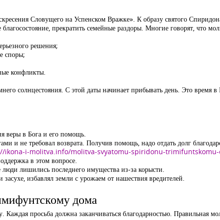
кресения Словущего на Успенском Вражке». К образу святого Спиридон
 благосостояние, прекратить семейные раздоры. Многие говорят, что мол
ерьезного решения;
е споры;
йные конфликты.
него солнцестояния. С этой даты начинает прибывать день. Это время 
ия веры в Бога и его помощь.
ами и не требовал возврата. Получив помощь, надо отдать долг благод
://ikona-i-molitva.info/molitva-svyatomu-spiridonu-trimifuntskomu
оддержка в этом вопросе.
е люди лишились последнего имущества из-за корысти.
 засухе, избавлял земли с урожаем от нашествия вредителей.
имифунтскому дома
у. Каждая просьба должна заканчиваться благодарностью. Правильная м