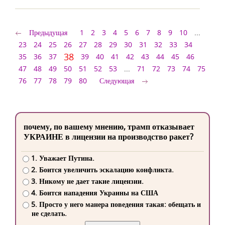
Предыдущая
1
2
3
4
5
6
7
8
9
10
...
23
24
25
26
27
28
29
30
31
32
33
34
38
35
36
37
39
40
41
42
43
44
45
46
47
48
49
50
51
52
53
...
71
72
73
74
75
76
77
78
79
80
Следующая
почему, по вашему мнению, трамп отказывает
УКРАИНЕ в лицензии на производство ракет?
1. Уважает Путина.
2. Боится увеличить эскалацию конфликта.
3. Никому не дает такие лицензии.
4. Боится нападения Украины на США
5. Просто у него манера поведения такая: обещать и
не сделать.