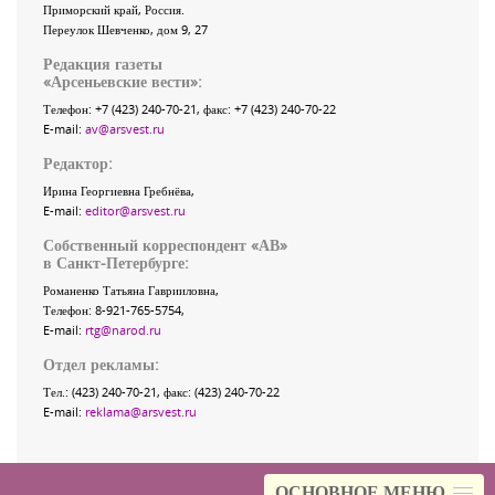
Приморский край
,
Россия
.
Переулок Шевченко
, дом 9, 27
Редакция газеты
«
Арсеньевские вести
»:
Телефон:
+7 (423) 240-70-21
, факс:
+7 (423) 240-70-22
E-mail:
av@arsvest.ru
Редактор:
Ирина Георгиевна Гребнёва,
E-mail:
editor@arsvest.ru
Собственный корреспондент «АВ»
в Санкт-Петербурге:
Романенко Татьяна Гаврииловна,
Телефон: 8-921-765-5754,
E-mail:
rtg@narod.ru
Отдел рекламы:
Тел.: (423) 240-70-21, факс: (423) 240-70-22
E-mail:
reklama@arsvest.ru
ОСНОВНОЕ МЕНЮ