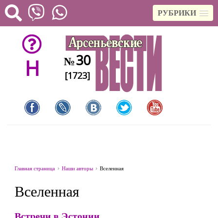
РУБРИКИ
30
№
H
[1723]
Главная страница
Наши авторы
Вселенная
Вселенная
Встречи в Эстонии