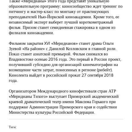
Также «Меридианы» этого года представят уникальную
образовательную программу: киносообщество ждет тренинг по
питчингу и мастер-класс по монтажу от практикующих
преподавателей Нью-Йоркской киноакадемии. Кроме того, ее
независимый эксперт выберет лучший короткометражный
фильм. Призом станет семидневная стажировка в одном из
филиалов киноакадемии.
Фильмом закрытия XVI «Меридианов» станет драма Ольги
Зуевой «На районе» с Данилой Козловским в главной роли.
Показ станет азиатской премьерой. Фильм снимался во
Владивостоке осенью 2016 года. Это первый в России проект,
получивший субсидию для организаций кинематографии на
возмещение части затрат, понесенных в регионе (рибейт).
Кинолента выйдет в российский прокат 27 сентября 2018
года.
Организатором Международного кинофестиваля стран АТР
«Меридианы Тихого» выступает Приморский академический
краевой драматический театр имени Максима Горького при
поддержке Администрации Приморского края и содействии
Министерства культуры Российской Федерации.
Теги: