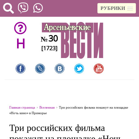
РУБРИКИ
30
№
H
[1723]
Главная страница
Вселенная
Три российских фильма покажут на площадке
«Ночь кино» в Приморье
Три российских фильма
покажут на площадке «Ночь