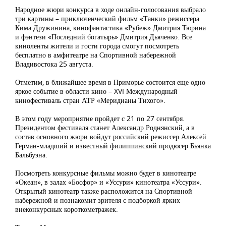
Народное жюри конкурса в ходе онлайн-голосования выбрало
три картины – приключенческий фильм «Танки» режиссера
Кима Дружинина, кинофантастика «Рубеж» Дмитрия Тюрина
и фэнтези «Последний богатырь» Дмитрия Дьяченко. Все
киноленты жители и гости города смогут посмотреть
бесплатно в амфитеатре на Спортивной набережной
Владивостока 25 августа.
Отметим, в ближайшее время в Приморье состоится еще одно
яркое событие в области кино – XVI Международный
кинофестиваль стран АТР «Меридианы Тихого».
В этом году мероприятие пройдет с 21 по 27 сентября.
Президентом фестиваля станет Александр Роднянский, а в
состав основного жюри войдут российский режиссер Алексей
Герман-младший и известный филиппинский продюсер Бьянка
Бальбуэна.
Посмотреть конкурсные фильмы можно будет в кинотеатре
«Океан», в залах «Босфор» и «Уссури» кинотеатра «Уссури».
Открытый кинотеатр также расположится на Спортивной
набережной и познакомит зрителя с подборкой ярких
внеконкурсных короткометражек.