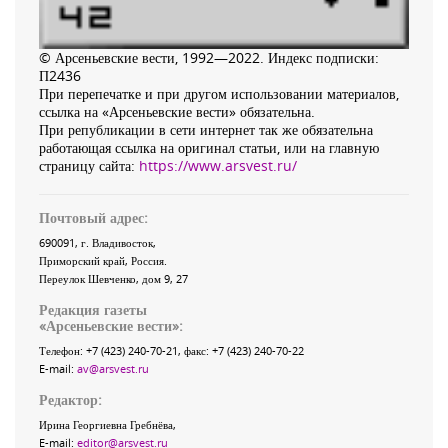
© Арсеньевские вести, 1992—2022. Индекс подписки:
П2436
При перепечатке и при другом использовании материалов,
ссылка на «Арсеньевские вести» обязательна.
При републикации в сети интернет так же обязательна
работающая ссылка на оригинал статьи, или на главную
страницу сайта:
https://www.arsvest.ru/
Почтовый адрес:
690091
, г.
Владивосток
,
Приморский край
,
Россия
.
Переулок Шевченко
, дом 9, 27
Редакция газеты
«
Арсеньевские вести
»:
Телефон:
+7 (423) 240-70-21
, факс:
+7 (423) 240-70-22
E-mail:
av@arsvest.ru
Редактор:
Ирина Георгиевна Гребнёва,
E-mail:
editor@arsvest.ru