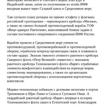
Индийский океан, затем по полученным из штаба ВМФ
вводным вышел через Суэцкий канал в Средиземное море.
Там согласно плану ротации он принял эстафету у флагмана
российской группировки – черноморского крейсера «Москва»,
а также он сменил большой противолодочный корабль ТОФ
«Вице-адмирал Пантелеев», выполнявший боевые задачи в
составе постоянного оперативного соединения ВМФ России.
Корабли провели в Средиземном море учения по
противовоздушной, противокорабельной и противолодочной
обороне, отработали вопросы организации связи и плавания в
составе ордера. Экипаж тяжелого атомного ракетного крейсера
Северного флота «Петр Великий» совместно с экипажем
ракетного крейсера Тихоокеанского флота «Варяг» отрабатывал
элементы межфлотского взаимодействия на переходе морем,
совместному маневрированию, а также по организации
противолодочной обороны с использованием вертолетных
комплексов.
Моряки-тихоокеанцы побывали с деловыми визитами в портах
Тринкомали в Шри-Ланке и Салала в Султанате Оман. А
гвардейский ракетный крейсер «Варяг» впервые в истории
Тихоокеанского флота зашел в Египетский порт Александрия.