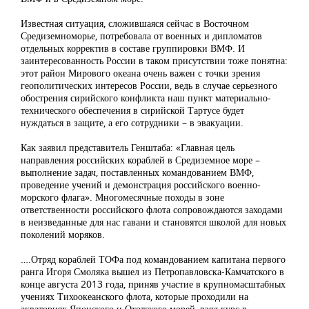
Известная ситуация, сложившаяся сейчас в Восточном
Средиземноморье, потребовала от военных и дипломатов
отдельных корректив в составе группировки ВМФ. И
заинтересованность России в таком присутствии тоже понятна:
этот район Мирового океана очень важен с точки зрения
геополитических интересов России, ведь в случае серьезного
обострения сирийского конфликта наш пункт материально-
технического обеспечения в сирийской Тартусе будет
нуждаться в защите, а его сотрудники – в эвакуации.
Как заявил представитель Генштаба: «Главная цель
направления российских кораблей в Средиземное море –
выполнение задач, поставленных командованием ВМФ,
проведение учений и демонстрация российского военно-
морского флага». Многомесячные походы в зоне
ответственности российского флота сопровождаются заходами
в неизведанные для нас гавани и становятся школой для новых
поколений моряков.
….Отряд кораблей ТОФа под командованием капитана первого
ранга Игоря Смоляка вышел из Петропавловска-Камчатского в
конце августа 2013 года, приняв участие в крупномасштабных
учениях Тихоокеанского флота, которые проходили на
акваториях Японского и Охотского морей, взял курс в