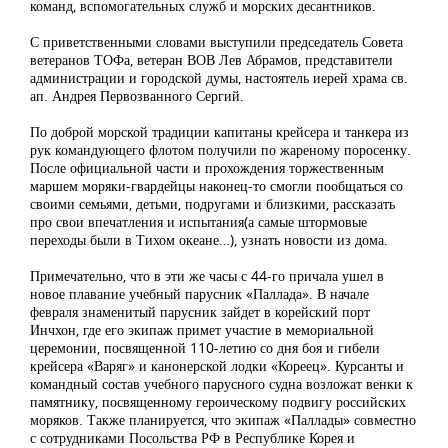
команд, вспомогательных служб и морских десантников.
С приветственными словами выступили председатель Совета
ветеранов ТОФа, ветеран ВОВ Лев Абрамов, представители
администрации и городской думы, настоятель иерей храма св.
ап. Андрея Первозванного Сергий.
По доброй морской традиции капитаны крейсера и танкера из
рук командующего флотом получили по жареному поросенку.
После официальной части и прохождения торжественным
маршем моряки-гвардейцы наконец-то смогли пообщаться со
своими семьями, детьми, подругами и близкими, рассказать
про свои впечатления и испытания(а самые штормовые
переходы были в Тихом океане…), узнать новости из дома.
Примечательно, что в эти же часы с 44-го причала ушел в
новое плавание учебный парусник «Паллада». В начале
февраля знаменитый парусник зайдет в корейский порт
Инчхон, где его экипаж примет участие в мемориальной
церемонии, посвященной 110-летию со дня боя и гибели
крейсера «Варяг» и канонерской лодки «Кореец». Курсанты и
командный состав учебного парусного судна возложат венки к
памятнику, посвященному героическому подвигу российских
моряков. Также планируется, что экипаж «Паллады» совместно
с сотрудниками Посольства РФ в Республике Корея и