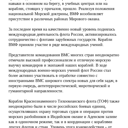
навыки в основном на берегу, в учебных центрах или на
кораблях, стоящих у причалов, прошло. Реализуя положения
национальной Морской доктрины, ВМФ возобновляет
присутствие в различных районах Мирового океана.
За последнее время на качественно новый уровень поднялась
международная деятельность флота России, активизировалось
сотрудничество с флотами зарубежных государств. Корабли
ВМФ приняли участие в ряде международных учений.
Представители командования ВМС многих стран неоднократно
отмечали высокий профессионализм и отличную морскую
выучку командиров и экипажей наших кораблей. В ходе
международных военно-морских учений флот России стал
более активно участвовать в отработке совместно с
иностранными ВМС широкого спектра новых для себя задач, в
первую очередь, антитеррористической, миротворческой и
гуманитарной направленности.
Корабли Краснознаменного Тихоокеанского флота (ТОФ) также
неоднократно были в числе российских боевых единиц,
осуществлявших охрану торговых судов и операции против
морских разбойников в Индийском океане и Аденском заливе
как в одиночном режиме, так и в координации с кораблями
других флотов и стран. Уровень этого взаимодействия – от