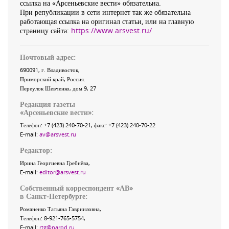
ссылка на «Арсеньевские вести» обязательна.
При републикации в сети интернет так же обязательна
работающая ссылка на оригинал статьи, или на главную
страницу сайта:
https://www.arsvest.ru/
Почтовый адрес:
690091
, г.
Владивосток
,
Приморский край
,
Россия
.
Переулок Шевченко
, дом 9, 27
Редакция газеты
«
Арсеньевские вести
»:
Телефон:
+7 (423) 240-70-21
, факс:
+7 (423) 240-70-22
E-mail:
av@arsvest.ru
Редактор:
Ирина Георгиевна Гребнёва,
E-mail:
editor@arsvest.ru
Собственный корреспондент «АВ»
в Санкт-Петербурге:
Романенко Татьяна Гаврииловна,
Телефон: 8-921-765-5754,
E-mail:
rtg@narod.ru