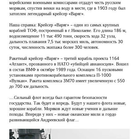
корейскими военными комиссарами отдадут честь русским
морякам, спустив венки на воду в месте, где в 1903 году был
затоплен легендарный крейсер «Варяг».
Наша справка: Крейсер «Варяг» – один из самых крупных
кораблей ТОФ, построенный в г.Николаеве. Его длина 186 м,
водоизмещение 11 тыс 490 тонн, скорость хода 32 узла,
дальность плавания 7,5 тыс морских миль, автономность 30
суток, численность экипажа более 300 человек.
Ракетный крейсер «Варяг» – третий корабль проекта 1164
«Атлант», прозванного в НАТО «убийцей авианосцев». Вошел
в состав ВМФ в октябре 1989 года. Оснащен 16 пусковыми
установками противокорабельного комплекса П-1000
«Вулкан». Ракета комплекса 3М70 имеет увеличенную с 550
до 700 км дальность.
….Сильный флот всегда был гарантом безопасности
государства. Так будет и впредь. Будут у нашего флота новые,
хорошие корабли. Моряков ждут новые учения и дальние
походы. Впереди у них – новые океанские мили и гордо
развивающийся Андреевский флаг...