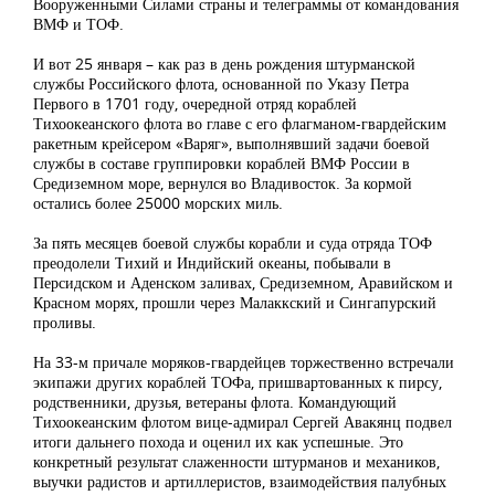
Вооруженными Силами страны и телеграммы от командования
ВМФ и ТОФ.
И вот 25 января – как раз в день рождения штурманской
службы Российского флота, основанной по Указу Петра
Первого в 1701 году, очередной отряд кораблей
Тихоокеанского флота во главе с его флагманом-гвардейским
ракетным крейсером «Варяг», выполнявший задачи боевой
службы в составе группировки кораблей ВМФ России в
Средиземном море, вернулся во Владивосток. За кормой
остались более 25000 морских миль.
За пять месяцев боевой службы корабли и суда отряда ТОФ
преодолели Тихий и Индийский океаны, побывали в
Персидском и Аденском заливах, Средиземном, Аравийском и
Красном морях, прошли через Малаккский и Сингапурский
проливы.
На 33-м причале моряков-гвардейцев торжественно встречали
экипажи других кораблей ТОФа, пришвартованных к пирсу,
родственники, друзья, ветераны флота. Командующий
Тихоокеанским флотом вице-адмирал Сергей Авакянц подвел
итоги дальнего похода и оценил их как успешные. Это
конкретный результат слаженности штурманов и механиков,
выучки радистов и артиллеристов, взаимодействия палубных