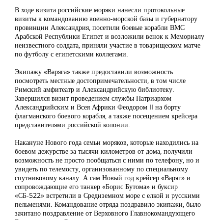
В ходе визита российские моряки нанесли протокольные
визиты к командованию военно-морской базы и губернатору
провинции Александрия, посетили боевые корабли ВМС
Арабской Республики Египет и возложили венок к Мемориалу
неизвестного солдата, приняли участие в товарищеском матче
по футболу с египетскими коллегами.
Экипажу «Варяга» также предоставили возможность
посмотреть местные достопримечательности, в том числе
Римский амфитеатр и Александрийскую библиотеку.
Завершился визит проведением службы Патриархом
Александрийским и Всея Африки Феодором II на борту
флагманского боевого корабля, а также посещением крейсера
представителями российской колонии.
Накануне Нового года семьи моряков, которые находились на
боевом дежурстве за тысячи километров от дома, получили
возможность не просто пообщаться с ними по телефону, но и
увидеть по телемосту, организованному по специальному
спутниковому каналу. А сам Новый год крейсер «Варяг» и
сопровождающие его танкер «Борис Бутома» и буксир
«СБ-522» встретили в Средиземном море с елкой и русскими
пельменями. Командование отряда поздравило экипажи, было
зачитано поздравление от Верховного Главнокомандующего