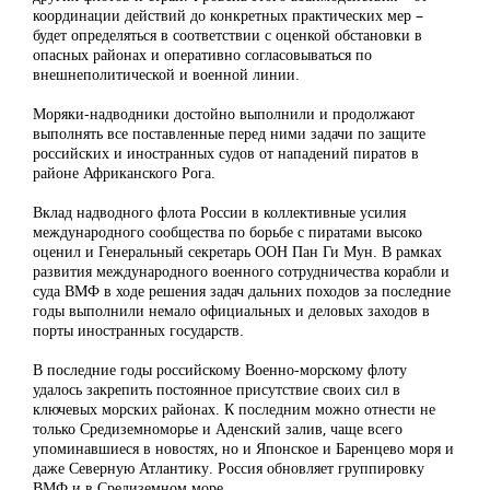
координации действий до конкретных практических мер –
будет определяться в соответствии с оценкой обстановки в
опасных районах и оперативно согласовываться по
внешнеполитической и военной линии.
Моряки-надводники достойно выполнили и продолжают
выполнять все поставленные перед ними задачи по защите
российских и иностранных судов от нападений пиратов в
районе Африканского Рога.
Вклад надводного флота России в коллективные усилия
международного сообщества по борьбе с пиратами высоко
оценил и Генеральный секретарь ООН Пан Ги Мун. В рамках
развития международного военного сотрудничества корабли и
суда ВМФ в ходе решения задач дальних походов за последние
годы выполнили немало официальных и деловых заходов в
порты иностранных государств.
В последние годы российскому Военно-морскому флоту
удалось закрепить постоянное присутствие своих сил в
ключевых морских районах. К последним можно отнести не
только Средиземноморье и Аденский залив, чаще всего
упоминавшиеся в новостях, но и Японское и Баренцево моря и
даже Северную Атлантику. Россия обновляет группировку
ВМФ и в Средиземном море.