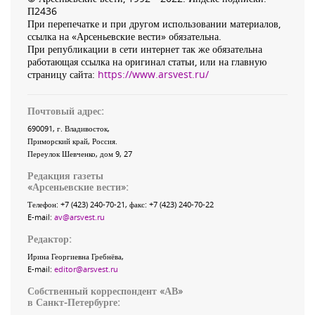
П2436
При перепечатке и при другом использовании материалов,
ссылка на «Арсеньевские вести» обязательна.
При републикации в сети интернет так же обязательна
работающая ссылка на оригинал статьи, или на главную
страницу сайта:
https://www.arsvest.ru/
Почтовый адрес:
690091
, г.
Владивосток
,
Приморский край
,
Россия
.
Переулок Шевченко
, дом 9, 27
Редакция газеты
«
Арсеньевские вести
»:
Телефон:
+7 (423) 240-70-21
, факс:
+7 (423) 240-70-22
E-mail:
av@arsvest.ru
Редактор:
Ирина Георгиевна Гребнёва,
E-mail:
editor@arsvest.ru
Собственный корреспондент «АВ»
в Санкт-Петербурге: