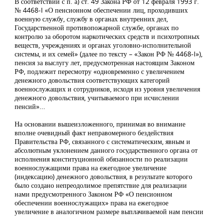
В соответствии с п. а) ст. 49 Закона РФ от 12 февраля 1993 г.
№ 4468-I «О пенсионном обеспечении лиц, проходивших
военную службу, службу в органах внутренних дел,
Государственной противопожарной службе, органах по
контролю за оборотом наркотических средств и психотропных
веществ, учреждениях и органах уголовно-исполнительной
системы, и их семей» (далее по тексту – «Закон РФ № 4468-I»),
пенсия за выслугу лет, предусмотренная настоящим Законом
РФ, подлежит пересмотру «одновременно с увеличением
денежного довольствия соответствующих категорий
военнослужащих и сотрудников, исходя из уровня увеличения
денежного довольствия, учитываемого при исчислении
пенсий»...
На основании вышеизложенного, принимая во внимание
вполне очевидный факт неправомерного бездействия
Правительства РФ, связанного с систематическим, явным и
абсолютным уклонением данного государственного органа от
исполнения конституционной обязанности по реализации
военнослужащими права на ежегодное увеличение
(индексацию) денежного довольствия, в результате которого
было создано непреодолимое препятствие для реализации
нами предусмотренного Законом РФ «О пенсионном
обеспечении военнослужащих» права на ежегодное
увеличение в аналогичном размере выплачиваемой нам пенсии