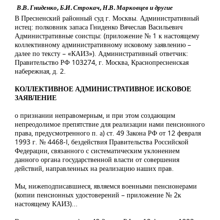
В.В. Гниденко, Б.И. Строкач, Н.В. Марковцев и другие
В Пресненский районный суд г. Москвы. Административный
истец: полковник запаса Гниденко Вячеслав Васильевич
Административные соистцы: (приложение № 1 к настоящему
коллективному административному исковому заявлению –
далее по тексту – «КАИЗ»). Административный ответчик:
Правительство РФ 103274, г. Москва, Краснопресненская
набережная, д. 2.
КОЛЛЕКТИВНОЕ АДМИНИСТРАТИВНОЕ ИСКОВОЕ
ЗАЯВЛЕНИЕ
о признании неправомерным, и при этом создающим
непреодолимое препятствие для реализации нами пенсионного
права, предусмотренного п. а) ст. 49 Закона РФ от 12 февраля
1993 г. № 4468-I, бездействия Правительства Российской
Федерации, связанного с систематическим уклонением
данного органа государственной власти от совершения
действий, направленных на реализацию наших прав.
Мы, нижеподписавшиеся, являемся военными пенсионерами
(копии пенсионных удостоверений – приложение № 2к
настоящему КАИЗ)...