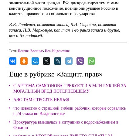
значительной части граждан РФ, дискредитируя тем самым
конституционное положение, позиционирующее Россию в
качестве правового и социального государства.
В.В. Гниденко, полковник запаса, Б.И. Строкач, полковник
запаса, Н.В. Марковцев, капитан 1-го ранга запаса и другие,
всего 35 подписей.
Теги:
Пенсия
,
Военные
,
Иск
,
Индексация
Еще в рубрике «Защита прав»
С АРТЕМА САМСОНОВА ТРЕБУЮТ 1,5 МЛН РУБЛЕЙ ЗА
МОРАЛЬНЫЙ ВРЕД ПОТЕРПЕВШЕМУ
АЭС ТАМ СТРОИТЬ НЕЛЬЗЯ
что известно о страшной гибели рабочих, которые сорвались
с 24 этажа во Владивостоке
Прокуратура вмешалась в ситуацию с водоснабжением в
Фокино
избиение и УГОЛОВное дело ВМЕСТО ОПЛАТЫ ЗА