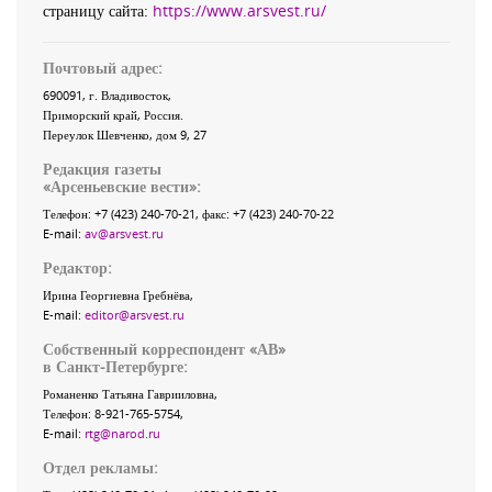
страницу сайта:
https://www.arsvest.ru/
Почтовый адрес:
690091
, г.
Владивосток
,
Приморский край
,
Россия
.
Переулок Шевченко
, дом 9, 27
Редакция газеты
«
Арсеньевские вести
»:
Телефон:
+7 (423) 240-70-21
, факс:
+7 (423) 240-70-22
E-mail:
av@arsvest.ru
Редактор:
Ирина Георгиевна Гребнёва,
E-mail:
editor@arsvest.ru
Собственный корреспондент «АВ»
в Санкт-Петербурге:
Романенко Татьяна Гаврииловна,
Телефон: 8-921-765-5754,
E-mail:
rtg@narod.ru
Отдел рекламы: