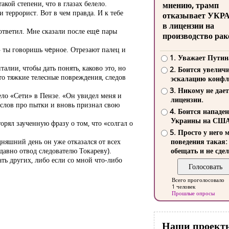
кой степени, что в глазах белело.
мнению, трамп
 террорист. Вот в чем правда. И к тебе
отказывает УКР
в лицензии на
 ответил. Мне сказали после ещe пары
производство рак
— ты говоришь чeрное. Отрезают палец и
1. Уважает Путин
алии, чтобы дать понять, каково это, но
2. Боится увелич
 это тяжкие телесные повреждения, следов
эскалацию конфл
3. Никому не дает
ло «Сети» в Пензе. «Он увидел меня и
лицензии.
 слов про пытки и вновь признал свою
4. Боится нападе
Украины на СШ
рял заученную фразу о том, что «солгал о
5. Просто у него 
няшний день он уже отказался от всех
поведения такая:
давно отвод следователю Токареву).
обещать и не сдел
ть других, либо если со мной что-либо
Всего проголосовало
1 человек
Прошлые опросы
Наши проект