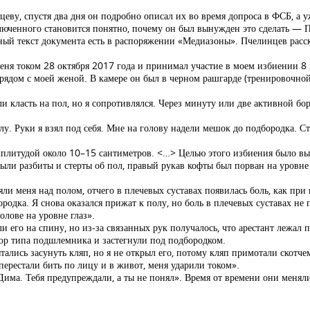
цеву, спустя два дня он подробно описал их во время допроса в ФСБ, а 
аключенного становится понятно, почему он был вынужден это сделать — 
лный текст документа есть в распоряжении «Медиазоны». Пчелинцев расск
еня током 28 октября 2017 года и принимал участие в моем избиении 8 
е рядом с моей женой. В камере он был в черном рашгарде (тренировочн
 класть на пол, но я сопротивлялся. Через минуту или две активной бо
лу. Руки я взял под себя. Мне на голову надели мешок до подбородка. С
амплитудой около 10–15 сантиметров. <…> Целью этого избиения было вын
ли разбиты и стерты об пол, правый рукав кофты был порван на уровне л
яли меня над полом, отчего в плечевых суставах появилась боль, как при
одка. Я снова оказался прижат к полу, но боль в плечевых суставах не 
лове на уровне глаз».
 его на спину, но из-за связанных рук получалось, что арестант лежал 
ор типа подшлемника и застегнули под подбородком.
лись засунуть кляп, но я не открыл его, потому кляп примотали скотче
перестали бить по лицу и в живот, меня ударили током».
има. Тебя предупреждали, а ты не понял». Время от времени они меняли