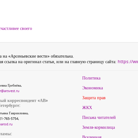
частливее своего
 на «Арсеньевские вести» обязательна.
я ссылка на оригинал статьи, или на главную страницу сайта:
https://w
Политика
евна Гребнёва,
Экономика
r@arsvest.ru
Защита прав
ый корреспондент «АВ»
етербурге:
ЖКХ
тьяна Гаврииловна,
Письма читателей
21-765-5754,
narod.ru
Земля-кормилица
кламы:
Вселенная