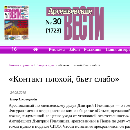
30
№
[1723]
16+
Реклама
ЗаКон
Редакция
Наши автор
Главная страница
Защита прав
«Контакт плохой, бьет слабо»
«Контакт плохой, бьет слабо»
24.05.2018
Егор Сковорода
Арестованный по «пензенскому делу» Дмитрий Пчелинцев — о том, 
Фигурант дела о «террористическом сообществе «Сеть»», предавший
ложью, выдуманной «с целью ухода от уголовной ответственности».
Антифашист Дмитрий Пчелинцев, арестованный в Пензе по делу «те
током прямо в подвале СИЗО. Чтобы истязания прекратились, он ра