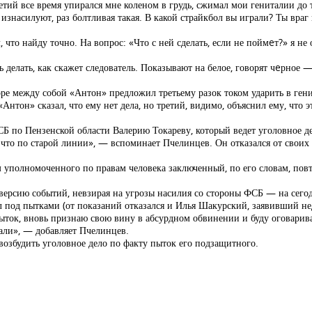
тий все время упирался мне коленом в грудь, сжимал мои гениталии до та
изнасилуют, раз болтливая такая. В какой страйкбол вы играли? Ты враг и
 что найду точно. На вопрос: «Что с ней сделать, если не поймeт?» я не
 делать, как скажет следователь. Показывают на белое, говорят чeрное 
ре между собой «Антон» предложил третьему разок током ударить в генит
. «Антон» сказал, что ему нет дела, но третий, видимо, объяснил ему, что
Б по Пензенской области Валерию Токареву, который ведет уголовное де
, что по старой линии», — вспоминает Пчелинцев. Он отказался от своих
 уполномоченного по правам человека заключенный, по его словам, повто
версию событий, невзирая на угрозы насилия со стороны ФСБ — на сегод
л под пытками (от показаний отказался и Илья Шакурский, заявивший не
ыток, вновь признаю свою вину в абсурдном обвинении и буду оговарива
али», — добавляет Пчелинцев.
возбудить уголовное дело по факту пыток его подзащитного.