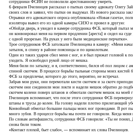
сотрудники ФСИН не позволили арестованному умереть.
6 февраля Пчелинцев рассказал о пытках своему адвокату Олегу Зай
своих слов и заявил, что пытки он выдумал. Из нового рассказа з
Отрывки его адвокатского опроса опубликовала «Новая газета», по
изолятора вывел его из одной камеры СИЗО и провел в другую:
«Обойдя дверь, я увидел в камере сотрудника ФСБ, который пытал м
он конвоировал меня на первом продлении [ареста] и сидел на суд
с одной прорезью. На руках у него были медицинские перчатки».
Трое сотрудников ФСБ затолкали Пчелинцева в камеру: «Меня начали
затылок, в спину в районе поясницы и по щиколоткам.
Один из таких ударов сбил меня с ног, и я был прижат головой к по
уходить. Я освободил рукой лицо от мешка.
Меня били по затылку, и я, соответственно, бился об пол лицом с 
спиной скотчем. В процессе борьбы тыльные стороны моих кистей бы
ФСБ за предплечье, которого до этого, вероятно, не встречал.
Забрав мои руки, они перемотали кисти скотчем и за скотч приподн
скотчем они соединили мои локти и надели мешок обратно до подбор
скотчем колени поверх штанов и обмотали скотчем мешок на моей го
Пчелинцев вспоминает, что после этого сотрудники ФСБ перевернули
штаны и трусы до колен. На голову надели плотно прилегающий уб
Конвойный обмотал большие пальцы моих ног проводами. В рот пыта
много зубов. В процессе борьбы мы почти не говорили. Когда меня 
По словам антифашиста, сотрудники ФСБ говорили: «Ты не понял, Д
снова били током.
«Контакт плохой, бьет слабо», — вспоминает их слова Пчелинцев.