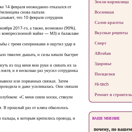
Земля-кормилица
уже 14 февраля неожиданно отказался от
Пчелинцева снова пытали.
Вселенная
азывает, что 10 февраля сотрудник
Салон красоты
ноября 2017-го, а также, возможно (90%),
Вкусные рецепты
ой компрессионной майке — МЗ) и балаклаве
Спорт
рьбы с тремя соперниками я ощутил удар в
АВтобан
тало тяжелее дышать, и силы начали быстрее
Здоровье
уть из под меня мои руки и связать их за
октя, и я несколько раз укусил сотрудника
Посиделки
 вывихе или порванных связках. Затем
Hi-tech
проходила и даже усиливалась. Они связали
Ремонт и строитель
полубоком: «С меня сняли носки, стянули
м. В прошлый раз от кляпа обкололось
 пальцы, к которым крепились провода, и
ВАШЕ МНЕНИЕ
почему, по вашем