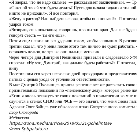
«Я заорал, что не надо сильнее, — рассказывает заключенный. — Тре
«С женой твоей что будем делать? Пусть для начала таджики толпой 
никто не приходил». Я все повторил.
«Жену в расход? Или найдeшь слова, чтобы она поняла?». Я ответил,
ударов током:
«Возвращаешь показания, говоришь, про пытки врал. Дальше будешь
говорят съесть — ты его ешь».
Потом ещe несколько раз ударили током, чтобы запомнил. В разгово
третий сказал, что у меня после этого там ничего не будет работать
оставлять нельзя, не зря же они пальцы меняли».
Через четыре дня Дмитрия Пчелинцева привезли к следователю УФС
спросил: «Ну что, Дмитрий, как дальше будем работать?» Я ответил
вину.
Посетившим его через несколько дней прокурорам и представителям
пытках с целью ухода от уголовной ответственности».
В мае Дмитрий Пчелинцев принял решение все же рассказать свою 
признательных показаний по «пензенскому делу», которые ранее да
«Если я вновь откажусь от своих показаний о применении ко мне п
случится в стенах СИЗО или ФСБ — это значит, что меня снова пыт
Адвокат Олег Зайцев уже обжаловал отказ Следственного комитета 
Егор Сковорода
Медиазона
https://zona.media/article/2018/05/21/pchelintsev
Фото Spbpalata.ru