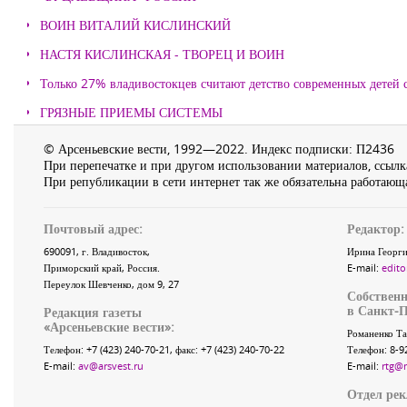
ВОИН ВИТАЛИЙ КИСЛИНСКИЙ
НАСТЯ КИСЛИНСКАЯ - ТВОРЕЦ И ВОИН
Только 27% владивостокцев считают детство современных детей с
ГРЯЗНЫЕ ПРИЕМЫ СИСТЕМЫ
© Арсеньевские вести, 1992—2022. Индекс подписки: П2436
При перепечатке и при другом использовании материалов, ссылка
При републикации в сети интернет так же обязательна работающа
Почтовый адрес:
Редактор:
690091
, г.
Владивосток
,
Ирина Георги
Приморский край
,
Россия
.
E-mail:
edito
Переулок Шевченко
, дом 9, 27
Собственн
в Санкт-П
Редакция газеты
«
Арсеньевские вести
»:
Романенко Та
Телефон:
+7 (423) 240-70-21
, факс:
+7 (423) 240-70-22
Телефон: 8-9
E-mail:
av@arsvest.ru
E-mail:
rtg@
Отдел ре