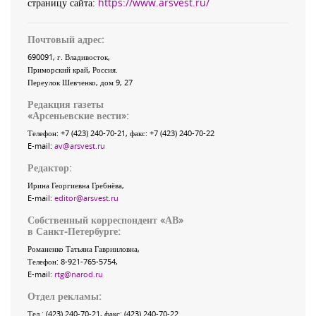
страницу сайта:
https://www.arsvest.ru/
Почтовый адрес:
690091
, г.
Владивосток
,
Приморский край
,
Россия
.
Переулок Шевченко
, дом 9, 27
Редакция газеты
«
Арсеньевские вести
»:
Телефон:
+7 (423) 240-70-21
, факс:
+7 (423) 240-70-22
E-mail:
av@arsvest.ru
Редактор:
Ирина Георгиевна Гребнёва,
E-mail:
editor@arsvest.ru
Собственный корреспондент «АВ»
в Санкт-Петербурге:
Романенко Татьяна Гаврииловна,
Телефон: 8-921-765-5754,
E-mail:
rtg@narod.ru
Отдел рекламы:
Тел.: (423) 240-70-21, факс: (423) 240-70-22