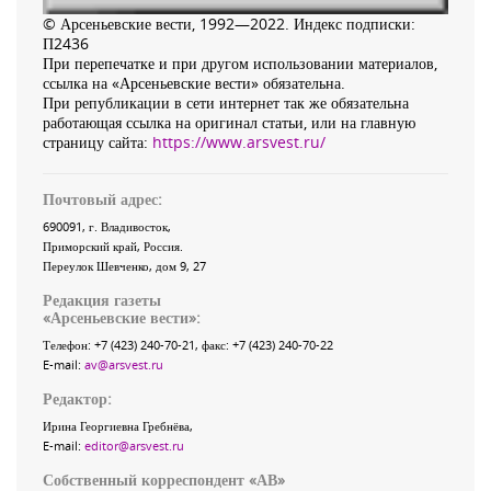
© Арсеньевские вести, 1992—2022. Индекс подписки:
П2436
При перепечатке и при другом использовании материалов,
ссылка на «Арсеньевские вести» обязательна.
При републикации в сети интернет так же обязательна
работающая ссылка на оригинал статьи, или на главную
страницу сайта:
https://www.arsvest.ru/
Почтовый адрес:
690091
, г.
Владивосток
,
Приморский край
,
Россия
.
Переулок Шевченко
, дом 9, 27
Редакция газеты
«
Арсеньевские вести
»:
Телефон:
+7 (423) 240-70-21
, факс:
+7 (423) 240-70-22
E-mail:
av@arsvest.ru
Редактор:
Ирина Георгиевна Гребнёва,
E-mail:
editor@arsvest.ru
Собственный корреспондент «АВ»