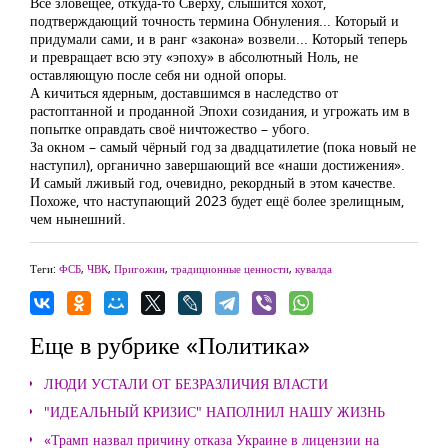
Всё зловещее, откуда-то Сверху, слышится хохот,
подтверждающий точность термина Обнуления... Который и
придумали сами, и в ранг «закона» возвели... Который теперь
и превращает всю эту «эпоху» в абсолютный Ноль, не
оставляющую после себя ни одной опоры.
А кичиться ядерным, доставшимся в наследство от
растоптанной и проданной Эпохи созидания, и угрожать им в
попытке оправдать своё ничтожество – убого.
За окном – самый чёрный год за двадцатилетие (пока новый не
наступил), органично завершающий все «наши достижения».
И самый лживый год, очевидно, рекордный в этом качестве.
Похоже, что наступающий 2023 будет ещё более зрелищным,
чем нынешний.
Теги:
ФСБ
,
ЧВК
,
Пригожин
,
традиционные ценности
,
кувалда
Еще в рубрике «Политика»
ЛЮДИ УСТАЛИ ОТ БЕЗРАЗЛИЧИЯ ВЛАСТИ
"ИДЕАЛЬНЫЙ КРИЗИС" НАПОЛНИЛ НАШУ ЖИЗНЬ
«Трамп назвал причину отказа Украине в лицензии на