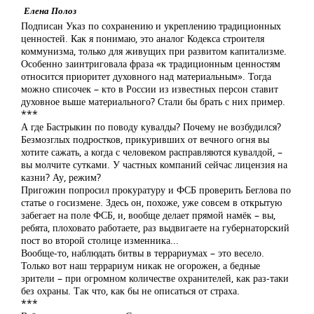
Елена Полоз
Подписан Указ по сохранению и укреплению традиционных
ценностей. Как я понимаю, это аналог Кодекса строителя
коммунизма, только для живущих при развитом капитализме.
Особенно заинтриговала фраза «к традиционным ценностям
относится приоритет духовного над материальным». Тогда
можно списочек – кто в России из известных персон ставит
духовное выше материального? Стали бы брать с них пример.
***
А где Бастрыкин по поводу кувалды? Почему не возбудился?
Безмозглых подростков, прикуривших от вечного огня вы
хотите сажать, а когда с человеком расправляются кувалдой, –
вы молчите сутками. У частных компаний сейчас лицензия на
казни? Ау, режим?
Пригожин попросил прокуратуру и ФСБ проверить Беглова по
статье о госизмене. Здесь он, похоже, уже совсем в открытую
забегает на поле ФСБ, и, вообще делает прямой намёк – вы,
ребята, плоховато работаете, раз выдвигаете на губернаторский
пост во второй столице изменника...
Вообще-то, наблюдать битвы в террариумах – это весело.
Только вот наш террариум никак не огорожен, а бедные
зрители – при огромном количестве охранителей, как раз-таки
без охраны. Так что, как бы не описаться от страха.
***