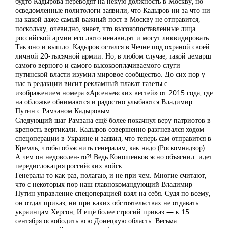
будто Кадырова переводят на некую должность в Москву, но
осведомленные политологи заявили, что Кадыров ни за что ни
на какой даже самый важный пост в Москву не отправится,
поскольку, очевидно, знает, что высокопоставленные лица
российской армии его люто ненавидят и могут ликвидировать.
Так оно и вышло: Кадыров остался в Чечне под охраной своей
личной 20-тысячной армии. Но, в любом случае, такой демарш
самого верного и самого высокооплачиваемого слуги
путинской власти изумил мировое сообщество. До сих пор у
нас в редакции висит рекламный плакат газеты с
изображением номера «Арсеньевских вестей» от 2015 года, где
на обложке обнимаются и радостно улыбаются Владимир
Путин с Рамзаном Кадыровым.
Следующий шаг Рамзана ещё более покачнул веру патриотов в
крепость вертикали. Кадыров совершенно разгневался ходом
спецоперации в Украине и заявил, что теперь сам отправится в
Кремль, чтобы объяснить генералам, как надо (Роскомнадзор).
А чем он недоволен-то?! Ведь Коношенков ясно объяснил: идет
передислокация российских войск.
Генералы-то как раз, полагаю, и не при чем. Многие считают,
что с некоторых пор наш главнокомандующий Владимир
Путин управление спецоперацией взял на себя. Судя по всему,
он отдал приказ, ни при каких обстоятельствах не отдавать
украинцам Херсон, И ещё более строгий приказ — к 15
сентября освободить всю Донецкую область. Весьма