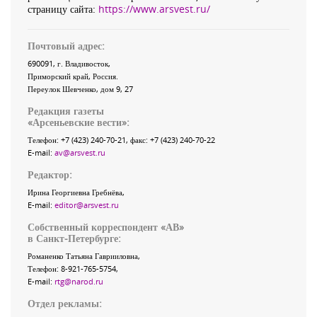
страницу сайта:
https://www.arsvest.ru/
Почтовый адрес:
690091
, г.
Владивосток
,
Приморский край
,
Россия
.
Переулок Шевченко
, дом 9, 27
Редакция газеты
«
Арсеньевские вести
»:
Телефон:
+7 (423) 240-70-21
, факс:
+7 (423) 240-70-22
E-mail:
av@arsvest.ru
Редактор:
Ирина Георгиевна Гребнёва,
E-mail:
editor@arsvest.ru
Собственный корреспондент «АВ»
в Санкт-Петербурге:
Романенко Татьяна Гаврииловна,
Телефон: 8-921-765-5754,
E-mail:
rtg@narod.ru
Отдел рекламы: