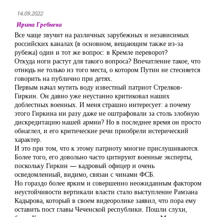
14.09.2022
Ирина Гребнева
Все чаще звучит на различных зарубежных и независимых
российских каналах (в основном, вещающим также из-за
рубежа) один и тот же вопрос: в Кремле переворот?
Откуда ноги растут для такого вопроса? Впечатление такое, что
отнюдь не только из того места, о котором Путин не стесняется
говорить на публично при детях.
Первым начал мутить воду известный патриот Стрелков-
Гиркин. Он давно уже неустанно критиковал наших
доблестных военных. И меня страшно интересует: а почему
этого Гиркина ни разу даже не оштрафовали за столь злобную
дискредитацию нашей армии? Но в последнее время он просто
обнаглел, и его критические речи приобрели истерический
характер.
И это при том, что к этому патриоту многие прислушиваются.
Более того, его довольно часто цитируют военные эксперты,
поскольку Гиркин — кадровый офицер и очень
осведомленный, видимо, связан с чинами ФСБ.
Но гораздо более ярким и совершенно неожиданным фактором
неустойчивости вертикали власти стало выступление Рамзана
Кадырова, который в своем видеоролике заявил, что пора ему
оставить пост главы Чеченской республики. Пошли слухи,