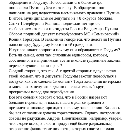
обращение в Госдуму. Но составили его более хитро:
попросили Путина уйти в отставку. В обращении они
написали на ряд недостатков несменяемого правления Путина.
В итоге, муниципальные депутаты из 18 округов Москвы,
Санкт-Петербурга и Колпина подписали петицию с
требованием отставки президента России Владимира Путина.
Сбором подписей депутат петербургского МО «Семеновский»
Ксения Торстрем. В заявлении говорится, что действия Путина
наносят вред будущему России и её гражданам.
И тут возникает вопрос: а почему они обращаются в Госдуму?
Есть ли смысл, если там сплошные единоросы, которые,
собственно, и напринимали все антиконституционные законы,
перечеркнувшие наши права?
С одной стороны, это так. А с другой стороны: вдруг настал
такой момент, что и депутаты Госдумы захотят переобуться в
воздухе, как это сделала Симоньян? Тогда заявления питерских
и московских депутатов для них – спасательный круг,
прекрасный повод для переобувания.
Все эти события говорят о том, что в России назревают
большие перемены, и власть нашего долгоиграющего
президента, похоже, приходит к своему завершению. Казалось
бы, вся оппозиция должна торжествовать. Однако, настроения
совсем не радужные. Андрей Пионтковский, например, уверен,
что, скорее всего, к власти придут ещё более радикальные,
откровенно фашистские личности, которых совсем не мало