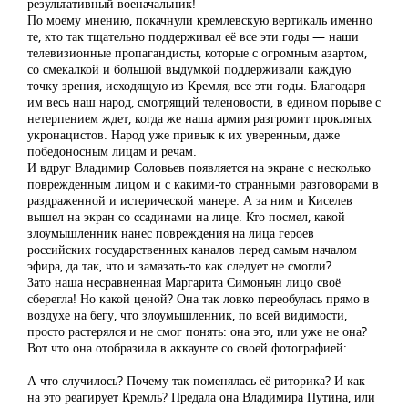
результативный военачальник!
По моему мнению, покачнули кремлевскую вертикаль именно
те, кто так тщательно поддерживал её все эти годы — наши
телевизионные пропагандисты, которые с огромным азартом,
со смекалкой и большой выдумкой поддерживали каждую
точку зрения, исходящую из Кремля, все эти годы. Благодаря
им весь наш народ, смотрящий теленовости, в едином порыве с
нетерпением ждет, когда же наша армия разгромит проклятых
укронацистов. Народ уже привык к их уверенным, даже
победоносным лицам и речам.
И вдруг Владимир Соловьев появляется на экране с несколько
поврежденным лицом и с какими-то странными разговорами в
раздраженной и истерической манере. А за ним и Киселев
вышел на экран со ссадинами на лице. Кто посмел, какой
злоумышленник нанес повреждения на лица героев
российских государственных каналов перед самым началом
эфира, да так, что и замазать-то как следует не смогли?
Зато наша несравненная Маргарита Симоньян лицо своё
сберегла! Но какой ценой? Она так ловко переобулась прямо в
воздухе на бегу, что злоумышленник, по всей видимости,
просто растерялся и не смог понять: она это, или уже не она?
Вот что она отобразила в аккаунте со своей фотографией:
А что случилось? Почему так поменялась её риторика? И как
на это реагирует Кремль? Предала она Владимира Путина, или