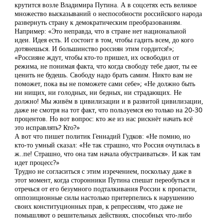
крутится возле Владимира Путина. А в соцсетях есть великое
множество высказываний о неспособности российского народа
развернуть страну к демократическим преобразованиям.
Например: «Это неправда, что в стране нет национальной
идеи. Идея есть. И состоит в том, чтобы гадить всем, до кого
дотянешься. И большинство россиян этим гордится!»;
«Россияне ждут, чтобы кто-то пришел, их освободил от
режима, не понимая факта, что когда свободу тебе дают, ты ее
ценить не будешь. Свободу надо брать самим. Никто вам не
поможет, пока вы не поможете сами себе»; «Не должно быть
ни нищих, ни голодных, ни бедных, ни страдающих. Не
должно! Мы живём в цивилизации и в развитой цивилизации,
даже не смотря на тот факт, что пользуемся ею только на 20-30
процентов. Но вот вопрос: кто же из нас рискнёт начать всё
это исправлять? Кто?»
А вот что пишет политик Геннадий Гудков: «Не помню, но
кто-то умный сказал: «Не так страшно, что Россия очутилась в
ж..пе! Страшно, что она там начала обустраиваться». И как там
идет процесс?»
Трудно не согласиться с этим изречением, поскольку даже в
этот момент, когда сторонники Путина спешат переобуться и
отречься от его безумного подталкивания России к пропасти,
оппозиционные силы настолько притерпелись к нарушению
своих конституционных прав, к репрессиям, что даже не
помышляют о решительных действиях, способных что-либо