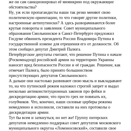
же он сам санкционировал её мимикрию под окружающие
обстоятельства?
Ну, уж если пропагандисты наши так резко меняют свою
политическую ориентацию, то что говорят другие политики,
настроенные антипутински? А здесь разворачиваются более
крутые повороты и заявления. Совет муниципального
образования Смольнинское в Санкт-Петербурге предложил
Госдуме обвинить президента России Владимира Путина в
государственной измене для отрешения его от должности. Об
этом сообщил депутат Дмитрий Палюга.
Петербургские депутаты считают, что решение Путина о начале
(Роскомнадзор) российской армии на территорию Украины
наносит вред безопасности России и её граждан. Решение, как
отмечает Палюга, было принято большинством
присутствующих депутатов Смольнинского.
А дальше они настолько развивают свою мысль и выкладывают
то, на что путинский режим наложил строгий запрет и выдал
несколько антиконституционных законов про фейки и
дискредитацию армии, что просто грех не повязать их,
голубчиков. Что, конечно, наши силовые церберы режима
немедленно и исполнили, составили на них протоколы о
дискридитации армии.
Тут бы всем и заткнуться, но нет же! Группу питерских
депутатов немедленно поддержал совет депутатов московского
муниципального округоа «Ломоносовский», составили свое