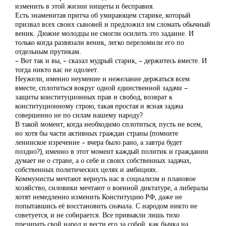
изменить в этой жизни нищеты и бесправия.
Есть знаменитая притча об умирающем старике, который
призвал всех своих сыновей и предложил им сломать обычный
веник. Дюжие молодцы не смогли осилить это задание. И
только когда развязали веник, легко переломили его по
отдельным прутикам.
– Вот так и вы, – сказал мудрый старик, – держитесь вместе. И
тогда никто вас не одолеет.
Неужели, именно неумение и нежелание держаться всем
вместе, сплотиться вокруг одной единственной задачи –
защиты конституционных прав и свобод, возврат к
конституционному строю, такая простая и ясная задача
совершенно не по силам нашему народу?
В такой момент, когда необходимо сплотиться, пусть не всем,
но хотя бы части активных граждан страны (помните
ленинское изречение – вчера было рано, а завтра будет
поздно?), именно в этот момент каждый политик и гражданин
думает не о стране, а о себе и своих собственных задачах,
собственных политических целях и амбициях.
Коммунисты мечтают вернуть нас в социализм и плановое
хозяйство, силовики мечтают о военной диктатуре, а либералы
хотят немедленно изменить Конституцию РФ, даже не
попытавшись её восстановить сначала. С народом никто не
советуется, и не собирается. Все привыкли лишь тихо
презирать свой народ и вести его за собой, как бычка на