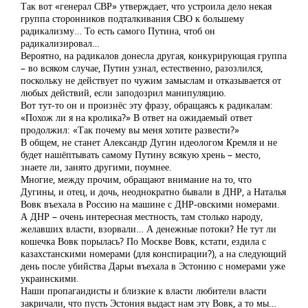
Так вот «генерал СВР» утверждает, что устроила дело некая
группа сторонников подталкивания СВО к большему
радикализму… То есть самого Путина, чтоб он
радикализировал…
Вероятно, на радикалов донесла другая, конкурирующая группа
– во всяком случае, Путин узнал, естественно, разозлился,
поскольку не действует по чужим замыслам и отказывается от
любых действий, если заподозрил манипуляцию.
Вот тут-то он и произнёс эту фразу, обращаясь к радикалам:
«Похож ли я на кролика?» В ответ на ожидаемый ответ
продолжил: «Так почему вы меня хотите развести?»
В общем, не станет Александр Дугин идеологом Кремля и не
будет нашёптывать самому Путину всякую хрень – место,
знаете ли, занято другими, поумнее.
Многие, между прочим, обращают внимание на то, что
Дугины, и отец, и дочь, неоднократно бывали в ДНР, а Наталья
Вовк въехала в Россию на машине с ДНР-овскими номерами.
А ДНР – очень интересная местность, там столько народу,
желавших власти, взорвали… А денежные потоки? Не тут ли
кошечка Вовк порылась? По Москве Вовк, кстати, ездила с
казахстанскими номерами (для конспирации?), а на следующий
день после убийства Дарьи въехала в Эстонию с номерами уже
украинскими.
Наши пропагандисты и близкие к власти любители власти
закричали, что пусть Эстония выдаст нам эту Вовк, а то мы…