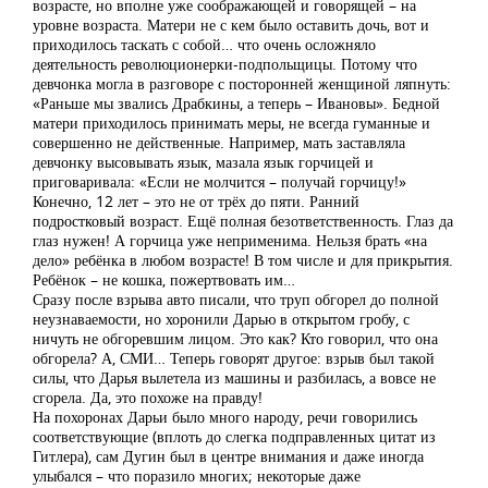
возрасте, но вполне уже соображающей и говорящей – на
уровне возраста. Матери не с кем было оставить дочь, вот и
приходилось таскать с собой… что очень осложняло
деятельность революционерки-подпольщицы. Потому что
девчонка могла в разговоре с посторонней женщиной ляпнуть:
«Раньше мы звались Драбкины, а теперь – Ивановы». Бедной
матери приходилось принимать меры, не всегда гуманные и
совершенно не действенные. Например, мать заставляла
девчонку высовывать язык, мазала язык горчицей и
приговаривала: «Если не молчится – получай горчицу!»
Конечно, 12 лет – это не от трёх до пяти. Ранний
подростковый возраст. Ещё полная безответственность. Глаз да
глаз нужен! А горчица уже неприменима. Нельзя брать «на
дело» ребёнка в любом возрасте! В том числе и для прикрытия.
Ребёнок – не кошка, пожертвовать им…
Сразу после взрыва авто писали, что труп обгорел до полной
неузнаваемости, но хоронили Дарью в открытом гробу, с
ничуть не обгоревшим лицом. Это как? Кто говорил, что она
обгорела? А, СМИ… Теперь говорят другое: взрыв был такой
силы, что Дарья вылетела из машины и разбилась, а вовсе не
сгорела. Да, это похоже на правду!
На похоронах Дарьи было много народу, речи говорились
соответствующие (вплоть до слегка подправленных цитат из
Гитлера), сам Дугин был в центре внимания и даже иногда
улыбался – что поразило многих; некоторые даже