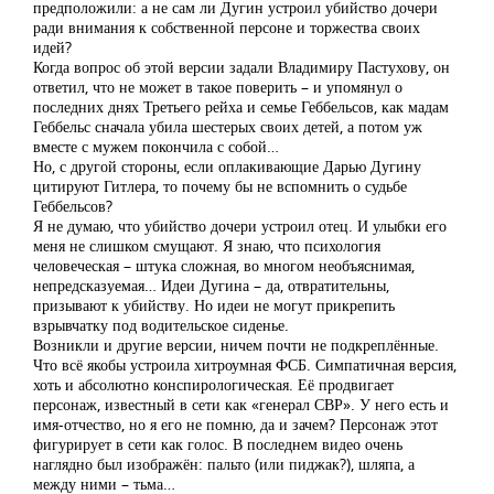
предположили: а не сам ли Дугин устроил убийство дочери
ради внимания к собственной персоне и торжества своих
идей?
Когда вопрос об этой версии задали Владимиру Пастухову, он
ответил, что не может в такое поверить – и упомянул о
последних днях Третьего рейха и семье Геббельсов, как мадам
Геббельс сначала убила шестерых своих детей, а потом уж
вместе с мужем покончила с собой…
Но, с другой стороны, если оплакивающие Дарью Дугину
цитируют Гитлера, то почему бы не вспомнить о судьбе
Геббельсов?
Я не думаю, что убийство дочери устроил отец. И улыбки его
меня не слишком смущают. Я знаю, что психология
человеческая – штука сложная, во многом необъяснимая,
непредсказуемая… Идеи Дугина – да, отвратительны,
призывают к убийству. Но идеи не могут прикрепить
взрывчатку под водительское сиденье.
Возникли и другие версии, ничем почти не подкреплённые.
Что всё якобы устроила хитроумная ФСБ. Симпатичная версия,
хоть и абсолютно конспирологическая. Её продвигает
персонаж, известный в сети как «генерал СВР». У него есть и
имя-отчество, но я его не помню, да и зачем? Персонаж этот
фигурирует в сети как голос. В последнем видео очень
наглядно был изображён: пальто (или пиджак?), шляпа, а
между ними – тьма…