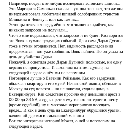
Например, поедет кто-нибудь исследовать эстонские шпили…
Это Маргарита Симоньян сказала – уж она-то знает, это же она
интервьюировала любителей шпилей солсберецких туристов
Мишкина и Чепигу… или как там их…
Эстонцы отвечают недоумённо: что значит «выдайте», мы
никаких запросов не получали…
Что-то мне подсказывает, что запросов и не будет. Растворится
эта Вовк в тумане грядущих событий. Да и сама Дарья Дугина
тоже в туман отодвинется. Нет, видимость расследования
продолжится – вот уже сообщник Вовк найден. Но он уехал за
день до убийства Дарьи.
Пожалуй, я осветила дело Дарьи Дугиной полностью, ни одну
версию не пропустила. И закончим на этом. Думаю, на
следующей неделе о нём мы не вспомним.
Поговорим лучше о Евгении Ройзмане. Как его задержали,
обыскали квартиру и его музей Невьянской иконы, обещали в
Москву на суд повезти – но не повезли, судили дома, в
Екатеринбурге. Как следствие просило ему домашний арест в
00:00 до 23:59, а суд запретил ему только интернет и почту
(кроме судебной), ну и массовые мероприятия посещать,
вроде… И как в день суда на Екатеринбург обрушился ураган,
валивший деревья и смывавший машины…
Вот это интересная история! Может, о ней и поговорим на
следующей неделе.