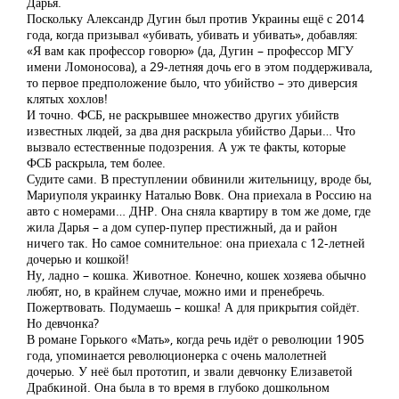
Дарья.
Поскольку Александр Дугин был против Украины ещё с 2014
года, когда призывал «убивать, убивать и убивать», добавляя:
«Я вам как профессор говорю» (да, Дугин – профессор МГУ
имени Ломоносова), а 29-летняя дочь его в этом поддерживала,
то первое предположение было, что убийство – это диверсия
клятых хохлов!
И точно. ФСБ, не раскрывшее множество других убийств
известных людей, за два дня раскрыла убийство Дарьи… Что
вызвало естественные подозрения. А уж те факты, которые
ФСБ раскрыла, тем более.
Судите сами. В преступлении обвинили жительницу, вроде бы,
Мариуполя украинку Наталью Вовк. Она приехала в Россию на
авто с номерами… ДНР. Она сняла квартиру в том же доме, где
жила Дарья – а дом супер-пупер престижный, да и район
ничего так. Но самое сомнительное: она приехала с 12-летней
дочерью и кошкой!
Ну, ладно – кошка. Животное. Конечно, кошек хозяева обычно
любят, но, в крайнем случае, можно ими и пренебречь.
Пожертвовать. Подумаешь – кошка! А для прикрытия сойдёт.
Но девчонка?
В романе Горького «Мать», когда речь идёт о революции 1905
года, упоминается революционерка с очень малолетней
дочерью. У неё был прототип, и звали девчонку Елизаветой
Драбкиной. Она была в то время в глубоко дошкольном