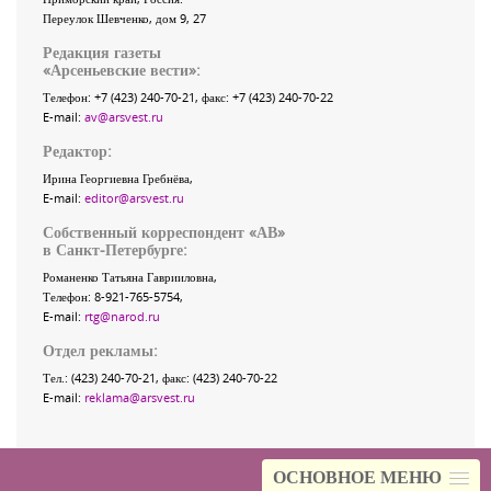
Переулок Шевченко
, дом 9, 27
Редакция газеты
«
Арсеньевские вести
»:
Телефон:
+7 (423) 240-70-21
, факс:
+7 (423) 240-70-22
E-mail:
av@arsvest.ru
Редактор:
Ирина Георгиевна Гребнёва,
E-mail:
editor@arsvest.ru
Собственный корреспондент «АВ»
в Санкт-Петербурге:
Романенко Татьяна Гаврииловна,
Телефон: 8-921-765-5754,
E-mail:
rtg@narod.ru
Отдел рекламы:
Тел.: (423) 240-70-21, факс: (423) 240-70-22
E-mail:
reklama@arsvest.ru
ОСНОВНОЕ МЕНЮ