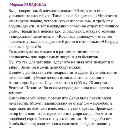
Марина ЗАВАДСКАЯ
Был, говорят, такой анекдот в «лихие 90-е», хотя я его
услышала только сейчас. Типа: некие бандиты на «Мерседесе»
имитируют аварию, устроенную «запорожцем», и требуют с
водилы деньги. А тот неожиданно спокойно отдаёт приличную
сумму. Бандиты в непонятках, спрашивают, откуда о хозяина
«запорожца» такие деньги. «Кроликов развожу», – отвечает
человек и уезжает. Бандиты всё равно в непонятках: «Откуда у
кроликов деньги?»
Соль анекдота заключается в разном значении слова
«разводить» для нормальных людей и для бандитов.
Ну, это так, для затравки, вдруг кто не знал этот анекдот или
забыл. Зачем он нужен, ясно будет позже.
Начнём с убийства путём подрыва авто Дарьи Дугиной, почти
неизвестной публике дочери относительно известного
Александра Дугина. Случилось это в субботу 20 августа.
Вечером. Поздним. Во всяком случае, машина ярко горела в
темноте.
Непонятное убийство, потому что Дарья была практически
неизвестна. Может, планировался её отец? Он – мракобес и
маргинал, но всё-таки известен… в узких кругах. Вроде как
автор (или один из авторов, или популяризатор, или что-то
подобное) евразийства и «русского мира». Но вроде бы нет,
бомба была под водительским сидением, а водила машину