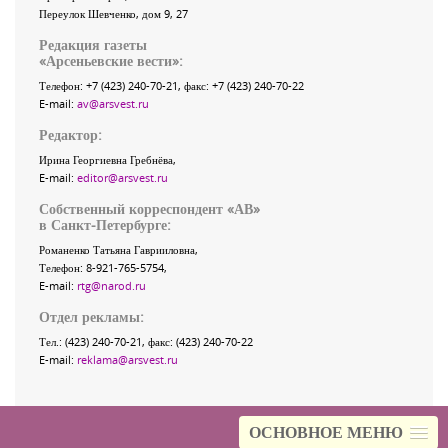
Переулок Шевченко
, дом 9, 27
Редакция газеты
«
Арсеньевские вести
»:
Телефон:
+7 (423) 240-70-21
, факс:
+7 (423) 240-70-22
E-mail:
av@arsvest.ru
Редактор:
Ирина Георгиевна Гребнёва,
E-mail:
editor@arsvest.ru
Собственный корреспондент «АВ»
в Санкт-Петербурге:
Романенко Татьяна Гаврииловна,
Телефон: 8-921-765-5754,
E-mail:
rtg@narod.ru
Отдел рекламы:
Тел.: (423) 240-70-21, факс: (423) 240-70-22
E-mail:
reklama@arsvest.ru
ОСНОВНОЕ МЕНЮ