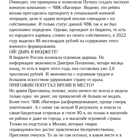
Очевидно, эти принципы и позволили Путину создать частную
военную компанию — ЧВК «Вагнера». Видимо, эти ребята
весьма пригодились президенту в специальной военной
операции, цели и задачи которой вполне совпадали с их
собственными. И только статус данной ЧВК так и не был
однозначно определен. Однако, президент из бюджета, то есть
из народного кармана, словно из своего собственного, в 2022
году выделил 86 миллиардов рублей на содержание этого
военного формирования.
ОЙ! ДЫРА В БЮДЖЕТЕ!
В бюджете России возникла огромная дырища. По
информации экономиста Дмитрия Потапенко, четыре месяца
назад, то есть в марте этого года, она составляла уже 2,6
триллиона рублей. И экономисты с огромным трудом и
большим искусством удерживают страну от краха.
ПРИГОЖИН ПОПУТАЛ ВРЕМЯ И МЕСТО?
Но армия Пригожина, похоже, знать ничего не хотела и видела
только одно: ни денег, ни привилегий ей больше не видать.
Более того: ЧВК «Вагнера» расформировывают, проще говоря,
уничтожают. А с ними так нельзя! В результате, и пошла та
самая бандитская «стрелка» в стиле 90-х, но только в масштабе
не района и даже не города, а в масштабе огромной страны.
Только на подступах к Москве, которых «марш
справедливости» достиг практически беспрепятственно,
Пригожин очнулся. То ли он сам осознал, в каком месте и в