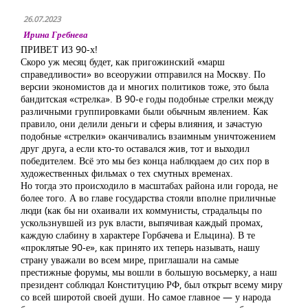
26.07.2023
Ирина Гребнева
ПРИВЕТ ИЗ 90-х!
Скоро уж месяц будет, как пригожинский «марш
справедливости» во всеоружии отправился на Москву. По
версии экономистов да и многих политиков тоже, это была
бандитская «стрелка». В 90-е годы подобные стрелки между
различными группировками были обычным явлением. Как
правило, они делили деньги и сферы влияния, и зачастую
подобные «стрелки» оканчивались взаимным уничтожением
друг друга, а если кто-то оставался жив, тот и выходил
победителем. Всё это мы без конца наблюдаем до сих пор в
художественных фильмах о тех смутных временах.
Но тогда это происходило в масштабах района или города, не
более того. А во главе государства стояли вполне приличные
люди (как бы ни охаивали их коммунисты, страдальцы по
ускользнувшей из рук власти, выпячивая каждый промах,
каждую слабину в характере Горбачева и Ельцина). В те
«проклятые 90-е», как принято их теперь называть, нашу
страну уважали во всем мире, приглашали на самые
престижные форумы, мы вошли в большую восьмерку, а наш
президент соблюдал Конституцию РФ, был открыт всему миру
со всей широтой своей души. Но самое главное — у народа