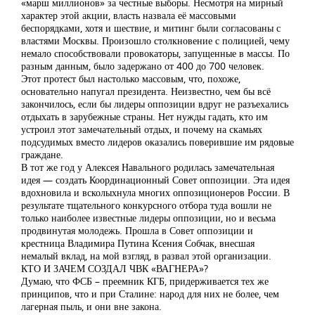
«марш миллионов» за честные выборы. Несмотря на мирный
характер этой акции, власть назвала её массовыми
беспорядками, хотя и шествие, и митинг были согласованы с
властями Москвы. Произошло столкновение с полицией, чему
немало способствовали провокаторы, запущенные в массы. По
разным данным, было задержано от 400 до 700 человек.
Этот протест был настолько массовым, что, похоже,
основательно напугал президента. Неизвестно, чем бы всё
закончилось, если бы лидеры оппозиции вдруг не разъехались
отдыхать в зарубежные страны. Нет нужды гадать, кто им
устроил этот замечательный отдых, и почему на скамьях
подсудимых вместо лидеров оказались поверившие им рядовые
граждане.
В тот же год у Алексея Навального родилась замечательная
идея — создать Координационный Совет оппозиции. Эта идея
вдохновила и всколыхнула многих оппозиционеров России. В
результате тщательного конкурсного отбора туда вошли не
только наиболее известные лидеры оппозиции, но и весьма
продвинутая молодежь. Прошла в Совет оппозиции и
крестница Владимира Путина Ксения Собчак, внесшая
немалый вклад, на мой взгляд, в развал этой организации.
КТО И ЗАЧЕМ СОЗДАЛ ЧВК «ВАГНЕРА»?
Думаю, что ФСБ – преемник КГБ, придерживается тех же
принципов, что и при Сталине: народ для них не более, чем
лагерная пыль, и они вне закона.