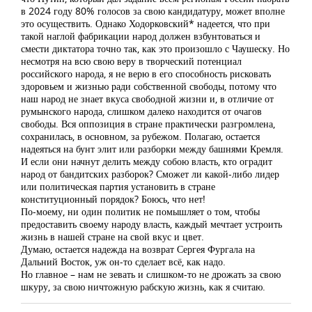
в 2024 году 80% голосов за свою кандидатуру, может вполне
это осуществить. Однако Ходорковский* надеется, что при
такой наглой фабрикации народ должен взбунтоваться и
смести диктатора точно так, как это произошло с Чаушеску. Но
несмотря на всю свою веру в творческий потенциал
российского народа, я не верю в его способность рисковать
здоровьем и жизнью ради собственной свободы, потому что
наш народ не знает вкуса свободной жизни и, в отличие от
румынского народа, слишком далеко находится от очагов
свободы. Вся оппозиция в стране практически разгромлена,
сохранилась, в основном, за рубежом. Полагаю, остается
надеяться на бунт элит или разборки между башнями Кремля.
И если они начнут делить между собою власть, кто оградит
народ от бандитских разборок? Сможет ли какой-либо лидер
или политическая партия установить в стране
конституционный порядок? Боюсь, что нет!
По-моему, ни один политик не помышляет о том, чтобы
предоставить своему народу власть, каждый мечтает устроить
жизнь в нашей стране на свой вкус и цвет.
Думаю, остается надежда на возврат Сергея Фургала на
Дальний Восток, уж он-то сделает всё, как надо.
Но главное – нам не зевать и слишком-то не дрожать за свою
шкуру, за свою ничтожную рабскую жизнь, как я считаю.