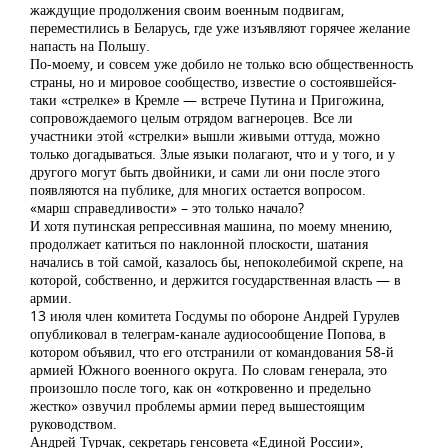
жаждущие продолжения своим военным подвигам,
переместились в Беларусь, где уже изъявляют горячее желание
напасть на Польшу.
По-моему, и совсем уже добило не только всю общественность
страны, но и мировое сообщество, известие о состоявшейся-
таки «стрелке» в Кремле — встрече Путина и Пригожина,
сопровождаемого целым отрядом вагнероцев. Все ли
участники этой «стрелки» вышли живыми оттуда, можно
только догадываться. Злые языки полагают, что и у того, и у
другого могут быть двойники, и сами ли они после этого
появляются на публике, для многих остается вопросом.
«марш справедливости» – это только начало?
И хотя путинская репрессивная машина, по моему мнению,
продолжает катиться по наклонной плоскости, шатания
начались в той самой, казалось бы, непоколебимой скрепе, на
которой, собственно, и держится государственная власть — в
армии.
13 июля член комитета Госдумы по обороне Андрей Гурулев
опубликовал в телеграм-канале аудиосообщение Попова, в
котором объявил, что его отстранили от командования 58-й
армией Южного военного округа. По словам генерала, это
произошло после того, как он «откровенно и предельно
жестко» озвучил проблемы армии перед вышестоящим
руководством.
Андрей Турчак, секретарь генсовета «Единой России»,