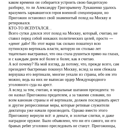
каком времени он собирается устроить свою бандитскую
разборку, то ли Александру Григорьевичу Лукашенко удалось
вразумить зарвавшегося героя военной спецоперации, но
Пригожин остановил свой знаменитый поход на Москву и
ретировался.
КТО-ТО ИСПУГАЛСЯ...
Всего сутки длился этот поход на Москву, который, считаю, не
ставил перед собой никаких политических целей, просто —
«денег дай»! Но этот марш так сильно пошатнул всю
путинскую вертикаль власти, которую он столько лет
тщательно выстраивал, что она стала рушиться прямо на глазах,
и с каждым днем всё более и более, как я считаю.
А всё почему? На мой взгляд, да потому, что, прежде всего, сам
президент быстренько покинул Москву, вслед за ним сбежала
верхушка его вертикали, многие уехали из страны, ибо им это
можно, ведь на них не выписан ордер Международного
уголовного суда на арест.
А вслед за тем, считаю, и моральные шатания президента: то
он назвал Пригожина предателем, а за такими словами, по
всем канонам страны и её вертикали, должен последовать арест
и другие репрессивные меры, которые ретивые служители
диктатора уже начали производить. Однако вместо этого
Пригожину вернули всё: и деньги, и золотые слитки, и даже
наградное оружие. Было объявлено, что ни его самого, ни его
бравых ребят уголовно преследовать не станут. Пригожинцы,