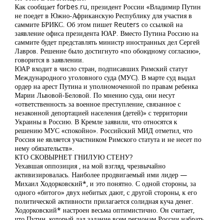
Как сообщает forbes.ru, президент России «Владимир Путин
не поедет в Южно-Африканскую Республику для участия в
саммите БРИКС. Об этом пишет Reuters со ссылкой на
заявление офиса президента ЮАР. Вместо Путина Россию на
саммите будет представлять министр иностранных дел Сергей
Лавров. Решение было достигнуто «по обоюдному согласию»,
говорится в заявлении.
ЮАР входит в число стран, подписавших Римский статут
Международного уголовного суда (МУС). В марте суд выдал
ордер на арест Путина и уполномоченной по правам ребенка
Марии Львовой-Беловой. По мнению суда, они несут
«ответственность за военное преступление, связанное с
незаконной депортацией населения (детей)» с территории
Украины в Россию. В Кремле заявили, что относятся к
решению МУС «спокойно». Российский МИД отметил, что
Россия не является участником Римского статута и не несет по
нему обязательств».
КТО СКОВЫРНЕТ ГНИЛУЮ СТЕНУ?
Уехавшая оппозиция , на мой взгляд, чрезвычайно
активизировалась. Наиболее продвигаемый ими лидер —
Михаил Ходорковский*, и это понятно. С одной стороны, за
одного «битого» двух небитых дают, с другой стороны, к его
политической активности прилагается солидная куча денег.
Ходорковский* настроен весьма оптимистично. Он считает,
что Путин, который дал задание всем регионам России набрать