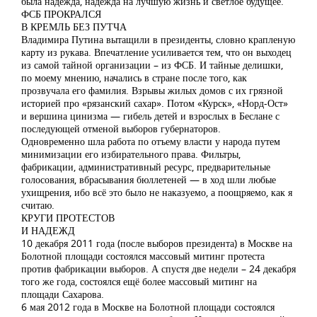
была надежда, надежда на лучшую жизнь и светлое будущее.
ФСБ ПРОКРАЛСЯ
В КРЕМЛЬ БЕЗ ПУТЧА
Владимира Путина вытащили в президенты, словно крапленую
карту из рукава. Впечатление усиливается тем, что он выходец
из самой тайной организации – из ФСБ. И тайные делишки,
по моему мнению, начались в стране после того, как
прозвучала его фамилия. Взрывы жилых домов с их грязной
историей про «рязанский сахар». Потом «Курск», «Норд-Ост»
и вершина цинизма — гибель детей и взрослых в Беслане с
последующей отменой выборов губернаторов.
Одновременно шла работа по отъему власти у народа путем
минимизации его избирательного права. Фильтры,
фабрикации, административный ресурс, предварительные
голосования, вбрасывания бюллетеней — в ход шли любые
ухищрения, ибо всё это было не наказуемо, а поощряемо, как я
считаю.
КРУГИ ПРОТЕСТОВ
И НАДЕЖД
10 декабря 2011 года (после выборов президента) в Москве на
Болотной площади состоялся массовый митинг протеста
против фабрикации выборов. А спустя две недели – 24 декабря
того же года, состоялся ещё более массовый митинг на
площади Сахарова.
6 мая 2012 года в Москве на Болотной площади состоялся