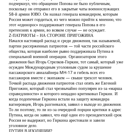
подчеркнул, что обращение Попова не было публичным,
поскольку он отправил его в закрытые чаты военнослужащих
58-й армии ЮВО. Он назвал генерала командиром, которым
Россия может гордиться, из чего можно прийти к мнению, что
этот «единорос» поддерживает генерала Попова в его
претензиях к армии, во всяком случае — не осуждает.
Z-ПАТРИОТЫ – НА СТОРОНЕ ПРИГОЖИНА
Начался настоящий распад и среди движения, так называемой,
партии рассерженных патриотов — той части российского
общества, которая наиболее рьяно поддерживала Путина в
специальной военной операции. Организатором этого
движения был Игорь Стрелков-Гиркин, тот самый, который уже
осужден Международным уголовным судом за крушение
пассажирского авиалайнера MH-17 и гибель всех его
пассажиров вместе с экипажем — свыше трехсот человек.
Точкой распада движения патриотов стал опять же Евгений
Пригожин, который стал чрезвычайно популярен из-за «марша
справедливости» и которого нещадно критиковал Гиркин. И
когда подопечные Гиркина встали на защиту командира
вагнеровцев, Игорь разгневался, заявил о выходе из движения.
То ли поэтому, то ли из-за очередной порции критики в адрес
Путина, когда он заявил, что ещё один его президентский срок
Россия не выдержит, но Гиркина арестовали и завели
уголовное дело.
ПУТИН В ИЗОЛЯЦИИ?