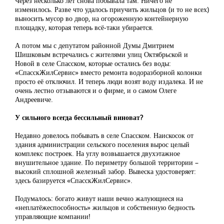
Через несколько лет снова побывала там. Ничего не
изменилось. Разве что удалось приучить жильцов (и то не всех)
выносить мусор во двор, на огороженную контейнерную
площадку, которая теперь всё-таки убирается.
А потом мы с депутатом районной Думы Дмитрием
Шишковым встречались с жителями улиц Октябрьской и
Новой в селе Спасском, которые остались без воды:
«СпасскЖилСервис» вместо ремонта водоразборной колонки
просто её отключил. И теперь люди возят воду издалека. И не
очень лестно отзываются и о фирме, и о самом Олеге
Андреевиче.
У сильного всегда бессильный виноват?
Недавно довелось побывать в селе Спасском. Наискосок от
здания администрации сельского поселения вырос целый
комплекс построек. На углу возвышается двухэтажное
внушительное здание. По периметру большой территории –
высокий сплошной железный забор. Вывеска удостоверяет:
здесь базируется «СпасскЖилСервис».
Подумалось: богато живут наши вечно жалующиеся на
«неплатёжеспособность» жильцов и собственную бедность
управляющие компании!