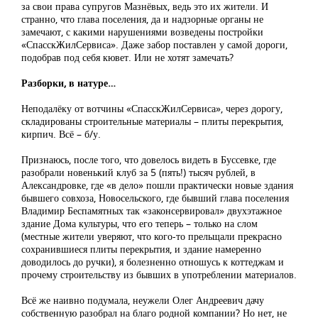
за свои права супругов Мазнёвых, ведь это их жители. И
странно, что глава поселения, да и надзорные органы не
замечают, с какими нарушениями возведены постройки
«СпасскЖилСервиса». Даже забор поставлен у самой дороги,
подобрав под себя кювет. Или не хотят замечать?
Разборки, в натуре…
Неподалёку от вотчины «СпасскЖилСервиса», через дорогу,
складированы строительные материалы – плиты перекрытия,
кирпич. Всё – б/у.
Признаюсь, после того, что довелось видеть в Буссевке, где
разобрали новенький клуб за 5 (пять!) тысяч рублей, в
Александровке, где «в дело» пошли практически новые здания
бывшего совхоза, Новосельского, где бывший глава поселения
Владимир Беспамятных так «законсервировал» двухэтажное
здание Дома культуры, что его теперь – только на слом
(местные жители уверяют, что кого-то прельщали прекрасно
сохранившиеся плиты перекрытия, и здание намеренно
доводилось до ручки), я болезненно отношусь к коттеджам и
прочему строительству из бывших в употреблении материалов.
Всё же наивно подумала, неужели Олег Андреевич дачу
собственную разобрал на благо родной компании? Но нет, не