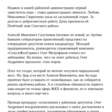
Недавно в нашей районной администрации первый
заместитель мэра – главы администрации сменился. Любовь
Николаевна Гавриленко ушла на заслуженный отдых. За
долгую и добросовестную работу Дума присвоила ей
Почётный знак Спасского района.
Алексей Яковлевич Салутенков (человек он новый, из Артёма
бывшим губернатором привезённый) представил на
утверждение депутатам новую кандидатуру. Молодой
предприниматель, руководитель управляющей компании
«СпасскЖилСервис» Олег Митрофанов пленил его
амбициями. На вопрос, чего он хочет добиться, Олег
Андреевич признался: стать мэром.
Плох тот солдат, который не мечтает получить маршальский
жезл. Но, будь я на месте Алексея Яковлевича, мне бы куда
приятнее было услышать от «новобранца», как он собирается
решать проблемы района. А в служебные обязанности первого
зама входит не только сфера ЖКХ и финансов, но и земельные
вопросы, и много ещё чего.
Проходя процедуру согласования у районных депутатов, Олег
Андреевич воодушевленно рассказывал о своих достижениях в
делах профессиональных, полученном образовании и опыте.