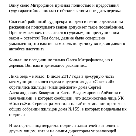
Вину свою Митрофанов признал полностью и предоставил
суду гарантийное письмо с обязательством посадить деревья.
Спасский районный суд прекратил дело в связи с деятельным
раскаянием подсудимого (закон допускает такое послабление).
При этом человек не считается судимым, но преступившим
закон – остаётся! Тем более, деяние было совершено
умышленно, это вам не на мозоль попутчику во время давки в
автобусе наступить…
Финал: не посадили не только Олега Митрофанова, но и
деревья. Вот вам и деятельное раскаяние…
Лиха беда – начало. В июле 2017 года в дежурную часть
межмуниципального отдела внутренних дел «Спасский»
обратились жильцы «милицейского» дома Сергей
Александрович Кокоулин и Елена Владимировна Алёшина с
заявлениями, в которых сообщили, что должностные лица УК
«СпасскЖилСервис» разместили на сайте компании протоколы
общих собраний жильцов дома №155, в которых подделаны их
подписи.
И экспертиза подтвердила: подписи заявителей выполнены
другим лицом, хотя и не самим директором управляющей