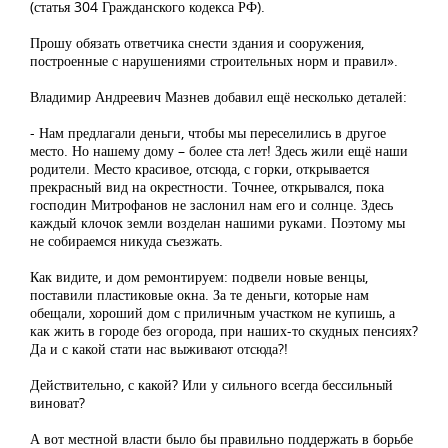
(статья 304 Гражданского кодекса РФ).
Прошу обязать ответчика снести здания и сооружения,
построенные с нарушениями строительных норм и правил».
Владимир Андреевич Мазнев добавил ещё несколько деталей:
- Нам предлагали деньги, чтобы мы переселились в другое
место. Но нашему дому – более ста лет! Здесь жили ещё наши
родители. Место красивое, отсюда, с горки, открывается
прекрасный вид на окрестности. Точнее, открывался, пока
господин Митрофанов не заслонил нам его и солнце. Здесь
каждый клочок земли возделан нашими руками. Поэтому мы
не собираемся никуда съезжать.
Как видите, и дом ремонтируем: подвели новые венцы,
поставили пластиковые окна. За те деньги, которые нам
обещали, хороший дом с приличным участком не купишь, а
как жить в городе без огорода, при наших-то скудных пенсиях?
Да и с какой стати нас выживают отсюда?!
Действительно, с какой? Или у сильного всегда бессильный
виноват?
А вот местной власти было бы правильно поддержать в борьбе