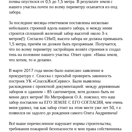
почвы опустился от 0,5 до 1,5 метра. В результате земля с
нашего участка почти по всему периметру осыпается из-под
забора.
За последние месяцы ответчиком поставлены несколько
небольших строений вдоль нашего забора, и между ними
строится сплошной железный забор высотой около 3-х
метров(!). Согласно СНиП, высота забора не должна превышать
1,5 метра, причём он должен быть прозрачным. Получается,
что по всему периметру застройщик возвёл строения и создал
тень на половине нашего участка. Ответ один: «Наша земля,
что хотим, то и делаем».
В марте 2017 года мною было написано заявление в
прокуратуру г. Спасска с просьбой проверить законность
построек УК «СпасскЖилСервис». Были выявлены
расхождения с проектной документацией: между деревянным
забором и зданием – 85 сантиметров, хотя должно быть не
менее двух метров! Но Митрофанов О.А. пояснил, что наш
забор поставлен на ЕГО ЗЕМЛЕ С ЕГО СОГЛАСИЯ, чем очень
меня удивил, так как забор стоит на этом месте уже лет 50, т.е.
появился он задолго до рождения самого Олега Андреевича!
Всё выше перечисленное нарушает нормы строительства,
требования пожарной безопасности и мои права собственника