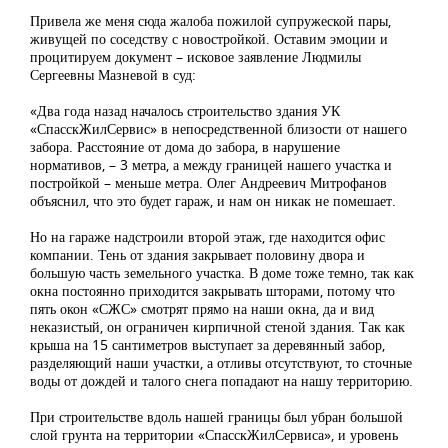
Привела же меня сюда жалоба пожилой супружеской пары,
живущей по соседству с новостройкой. Оставим эмоции и
процитируем документ – исковое заявление Людмилы
Сергеевны Мазневой в суд:
«Два года назад началось строительство здания УК
«СпасскЖилСервис» в непосредственной близости от нашего
забора. Расстояние от дома до забора, в нарушение
нормативов, – 3 метра, а между границей нашего участка и
постройкой – меньше метра. Олег Андреевич Митрофанов
объяснил, что это будет гараж, и нам он никак не помешает.
Но на гараже надстроили второй этаж, где находится офис
компании. Тень от здания закрывает половину двора и
большую часть земельного участка. В доме тоже темно, так как
окна постоянно приходится закрывать шторами, потому что
пять окон «СЖС» смотрят прямо на наши окна, да и вид
неказистый, он ограничен кирпичной стеной здания. Так как
крыша на 15 сантиметров выступает за деревянный забор,
разделяющий наши участки, а отливы отсутствуют, то сточные
воды от дождей и талого снега попадают на нашу территорию.
При строительстве вдоль нашей границы был убран большой
слой грунта на территории «СпасскЖилСервиса», и уровень