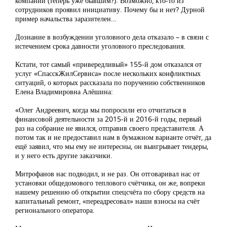
компании (теперь уже бывшим?). Возможно, кто-то из
сотрудников проявил инициативу. Почему бы и нет? Дурной
пример начальства заразителен…
Дознание в возбуждении уголовного дела отказало – в связи с
истечением срока давности уголовного преследования.
Кстати, тот самый «привередливый» 155-й дом отказался от
услуг «СпасскЖилСервиса» после нескольких конфликтных
ситуаций, о которых рассказала по поручению собственников
Елена Владимировна Алёшина:
«Олег Андреевич, когда мы попросили его отчитаться в
финансовой деятельности за 2015-й и 2016-й годы, первый
раз на собрание не явился, отправив своего представителя. А
потом так и не предоставил нам в бумажном варианте отчёт, да
ещё заявил, что мы ему не интересны, он выигрывает тендеры,
и у него есть другие заказчики.
Митрофанов нас подводил, и не раз. Он отговаривал нас от
установки общедомового теплового счётчика, он же, вопреки
нашему решению об открытии спецсчёта по сбору средств на
капитальный ремонт, «переадресовал» наши взносы на счёт
регионального оператора.