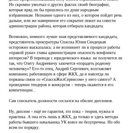
Но скромно умолчал о других фактах своей биографии,
которые вряд ли бы пришлись по душе народным
избранникам. Незнание одного из них, о котором пойдет речь
дальше, или же намеренное его сокрытие лежит на совести
администрации района, которая отбирала кандидата.
Возможно, немного лучше зная представляемого кандидата,
представитель прокуратуры Спасска Юлия Сендецкая
осторожно высказалась: а не возникнет ли в процессе работы
«правой руки» главы администрации опасность конфликта
интересов? В переводе с юридического языка: не получится ли
так, что Олегу Андреевичу захочется «порадеть родному
человечку»? Его-то отец, Андрей Сергеевич, возглавляет
компанию, работающую в сфере ЖКХ, да и навсегда ли
порваны связи со «СпасскЖилСервисом» у него самого? А
проведение тендеров и конкурсов – теперь окажется в его
компетенции…
Сам соискатель должности сослался на обилие дипломов.
Ну, диплом – ещё не гарантия, это пока – теория, нужна и
практика. А она есть лишь в ЖКХ, да только и здесь методы
работы бывшего начальника УК вовсе не безупречны. Но обо
всем по порядку.