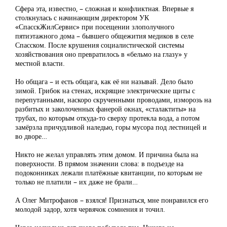
Сфера эта, известно, – сложная и конфликтная. Впервые я
столкнулась с начинающим директором УК
«СпасскЖилСервис» при посещении злополучного
пятиэтажного дома – бывшего общежития медиков в селе
Спасском. После крушения социалистической системы
хозяйствования оно превратилось в «бельмо на глазу» у
местной власти.
Но общага – и есть общага, как её ни называй. Дело было
зимой. Грибок на стенах, искрящие электрические щиты с
перепутанными, наскоро скрученными проводами, изморозь на
разбитых и заколоченных фанерой окнах, «сталактиты» на
трубах, по которым откуда-то сверху протекла вода, а потом
замёрзла причудливой наледью, горы мусора под лестницей и
во дворе…
Никто не желал управлять этим домом. И причина была на
поверхности. В прямом значении слова: в подъезде на
подоконниках лежали платёжные квитанции, по которым не
только не платили – их даже не брали…
А Олег Митрофанов – взялся! Признаться, мне понравился его
молодой задор, хотя червячок сомнения и точил.