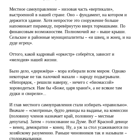
Местное самоуправление – низовая часть «вертикали»,
выстроенной в нашей стране. Оно – фундамент, на котором и
держится здание. Хотя непростое это сооружение больше
напоминает пирамиду, перевёрнутую вверх тормашками. По
финансовым возможностям. Полномочий же – выше крыши.
Сельские и районные муниципалитеты – «и швец, и жнец, и на
дуде игрец».
Оттого, какой кадровый «оркестр» соберётся, зависит и
«мелодия» нашей жизни.
Было дело, «дирижёра» - мэра избирали всем миром. Однако
некоторые не так палочкой махали – народу подыгрывали.
«Непорядок, - решили наверху, - нечего с «биомассой»
хороводиться. Нам бы «Боже, царя храни!», а не всякие там
дудки и свирели»…
И глав местного самоуправления стали избирать «правильно».
Вначале – «смотрины», будто девицы на выданье, на комиссии
(половину членов назначает край, половину – местные
депутаты). Затем – голосование на Думе. Всё! Красной девице
– венец, демократии – конец. Ну, а уж за стол усаживаются по
хозяйскому разумению. Раньше чиновников так и называли –
столоначальники.