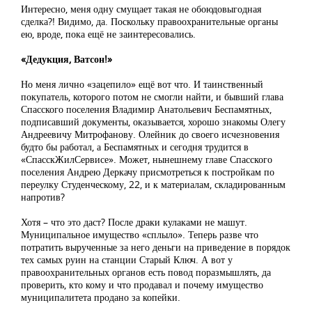
Интересно, меня одну смущает такая не обоюдовыгодная
сделка?! Видимо, да. Поскольку правоохранительные органы
ею, вроде, пока ещё не заинтересовались.
«Дедукция, Ватсон!»
Но меня лично «зацепило» ещё вот что. И таинственный
покупатель, которого потом не смогли найти, и бывший глава
Спасского поселения Владимир Анатольевич Беспамятных,
подписавший документы, оказывается, хорошо знакомы Олегу
Андреевичу Митрофанову. Олейник до своего исчезновения
будто бы работал, а Беспамятных и сегодня трудится в
«СпасскЖилСервисе». Может, нынешнему главе Спасского
поселения Андрею Деркачу присмотреться к постройкам по
переулку Студенческому, 22, и к материалам, складированным
напротив?
Хотя – что это даст? После драки кулаками не машут.
Муниципальное имущество «сплыло». Теперь разве что
потратить вырученные за него деньги на приведение в порядок
тех самых руин на станции Старый Ключ. А вот у
правоохранительных органов есть повод поразмышлять, да
проверить, кто кому и что продавал и почему имущество
муниципалитета продано за копейки.