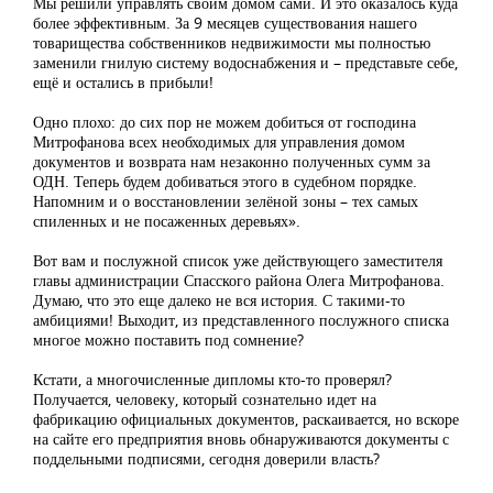
Мы решили управлять своим домом сами. И это оказалось куда
более эффективным. За 9 месяцев существования нашего
товарищества собственников недвижимости мы полностью
заменили гнилую систему водоснабжения и – представьте себе,
ещё и остались в прибыли!
Одно плохо: до сих пор не можем добиться от господина
Митрофанова всех необходимых для управления домом
документов и возврата нам незаконно полученных сумм за
ОДН. Теперь будем добиваться этого в судебном порядке.
Напомним и о восстановлении зелёной зоны – тех самых
спиленных и не посаженных деревьях».
Вот вам и послужной список уже действующего заместителя
главы администрации Спасского района Олега Митрофанова.
Думаю, что это еще далеко не вся история. С такими-то
амбициями! Выходит, из представленного послужного списка
многое можно поставить под сомнение?
Кстати, а многочисленные дипломы кто-то проверял?
Получается, человеку, который сознательно идет на
фабрикацию официальных документов, раскаивается, но вскоре
на сайте его предприятия вновь обнаруживаются документы с
поддельными подписями, сегодня доверили власть?