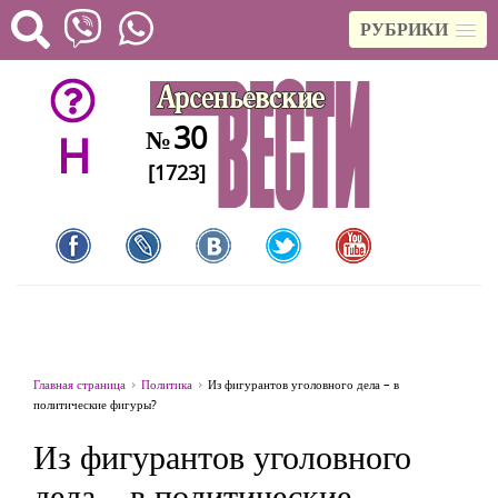
РУБРИКИ
30
№
H
[1723]
Главная страница
Политика
Из фигурантов уголовного дела – в
политические фигуры?
Из фигурантов уголовного
дела – в политические