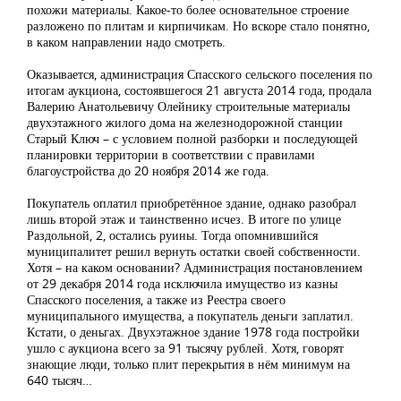
похожи материалы. Какое-то более основательное строение
разложено по плитам и кирпичикам. Но вскоре стало понятно,
в каком направлении надо смотреть.
Оказывается, администрация Спасского сельского поселения по
итогам аукциона, состоявшегося 21 августа 2014 года, продала
Валерию Анатольевичу Олейнику строительные материалы
двухэтажного жилого дома на железнодорожной станции
Старый Ключ – с условием полной разборки и последующей
планировки территории в соответствии с правилами
благоустройства до 20 ноября 2014 же года.
Покупатель оплатил приобретённое здание, однако разобрал
лишь второй этаж и таинственно исчез. В итоге по улице
Раздольной, 2, остались руины. Тогда опомнившийся
муниципалитет решил вернуть остатки своей собственности.
Хотя – на каком основании? Администрация постановлением
от 29 декабря 2014 года исключила имущество из казны
Спасского поселения, а также из Реестра своего
муниципального имущества, а покупатель деньги заплатил.
Кстати, о деньгах. Двухэтажное здание 1978 года постройки
ушло с аукциона всего за 91 тысячу рублей. Хотя, говорят
знающие люди, только плит перекрытия в нём минимум на
640 тысяч…