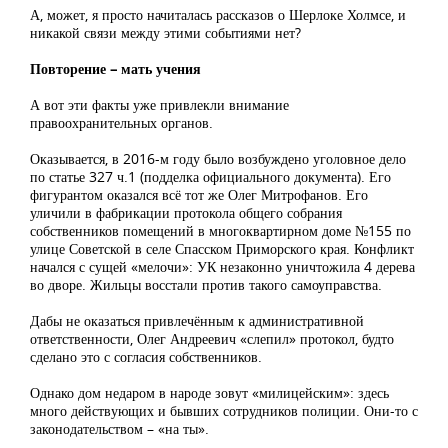
А, может, я просто начиталась рассказов о Шерлоке Холмсе, и
никакой связи между этими событиями нет?
Повторение – мать учения
А вот эти факты уже привлекли внимание
правоохранительных органов.
Оказывается, в 2016-м году было возбуждено уголовное дело
по статье 327 ч.1 (подделка официального документа). Его
фигурантом оказался всё тот же Олег Митрофанов. Его
уличили в фабрикации протокола общего собрания
собственников помещений в многоквартирном доме №155 по
улице Советской в селе Спасском Приморского края. Конфликт
начался с сущей «мелочи»: УК незаконно уничтожила 4 дерева
во дворе. Жильцы восстали против такого самоуправства.
Дабы не оказаться привлечённым к административной
ответственности, Олег Андреевич «слепил» протокол, будто
сделано это с согласия собственников.
Однако дом недаром в народе зовут «милицейским»: здесь
много действующих и бывших сотрудников полиции. Они-то с
законодательством – «на ты».