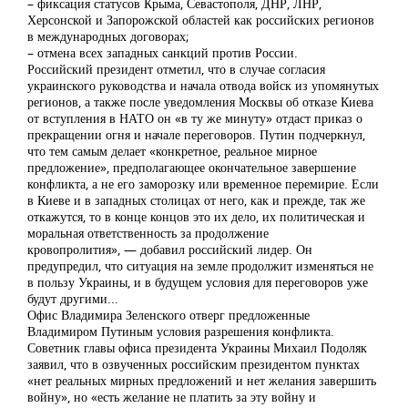
– фиксация статусов Крыма, Севастополя, ДНР, ЛНР,
Херсонской и Запорожской областей как российских регионов
в международных договорах;
– отмена всех западных санкций против России.
Российский президент отметил, что в случае согласия
украинского руководства и начала отвода войск из упомянутых
регионов, а также после уведомления Москвы об отказе Киева
от вступления в НАТО он «в ту же минуту» отдаст приказ о
прекращении огня и начале переговоров. Путин подчеркнул,
что тем самым делает «конкретное, реальное мирное
предложение», предполагающее окончательное завершение
конфликта, а не его заморозку или временное перемирие. Если
в Киеве и в западных столицах от него, как и прежде, так же
откажутся, то в конце концов это их дело, их политическая и
моральная ответственность за продолжение
кровопролития», — добавил российский лидер. Он
предупредил, что ситуация на земле продолжит изменяться не
в пользу Украины, и в будущем условия для переговоров уже
будут другими...
Офис Владимира Зеленского отверг предложенные
Владимиром Путиным условия разрешения конфликта.
Советник главы офиса президента Украины Михаил Подоляк
заявил, что в озвученных российским президентом пунктах
«нет реальных мирных предложений и нет желания завершить
войну», но «есть желание не платить за эту войну и