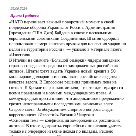
26.06.2024
Ирина Гребнева
«НАТО переживает важный поворотный момент в своей
поддержке обороны Украины от России. Администрация
[президента США Джо] Байдена в союзе с несколькими
европейскими союзниками Соединенных Штатов одобрила
использование американского оружия для нанесения ударов по
целям на территории России», — указано в материале газеты
«Известия».
В Италии на саммите «Большой семерки» лидеры западных
стран распределяют средства от замороженных российских
активов. Штаты хотят выдать Украине новый кредит в 50
миллиардов долларов и использовать российские средства в
качестве залога. В Евросоюзе решения принимать пока не
спешат. В Кремле не раз напоминали, что это идет вразрез со
всеми правилами и нормами международного права. А
международная пресса пишет, что американское предложение
грозит непоправимыми последствиями экономике всего
Старого света. За обсуждением спорного вопроса следит
корреспондент «Известий» Виталий Чащухин.
«Основная тема — конфискация замороженных российских
активов. В итоге «додавить» европейских политиков удается
только на очередное изъятие дохода по вкладам. Решено