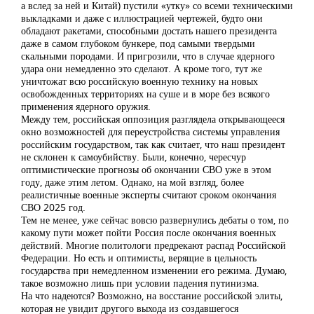
а вслед за ней и Китай) пустили «утку» со всеми техническими
выкладками и даже с иллюстрацией чертежей, будто они
обладают ракетами, способными достать нашего президента
даже в самом глубоком бункере, под самыми твердыми
скальными породами. И пригрозили, что в случае ядерного
удара они немедленно это сделают. А кроме того, тут же
уничтожат всю российскую военную технику на новых
освобожденных территориях на суше и в море без всякого
применения ядерного оружия.
Между тем, российская оппозиция разглядела открывающееся
окно возможностей для переустройства системы управления
российским государством, так как считает, что наш президент
не склонен к самоубийству. Были, конечно, чересчур
оптимистические прогнозы об окончании СВО уже в этом
году, даже этим летом. Однако, на мой взгляд, более
реалистичные военные эксперты считают сроком окончания
СВО 2025 год.
Тем не менее, уже сейчас вовсю развернулись дебаты о том, по
какому пути может пойти Россия после окончания военных
действий. Многие политологи предрекают распад Российской
Федерации. Но есть и оптимисты, верящие в цельность
государства при немедленном изменении его режима. Думаю,
такое возможно лишь при условии падения путинизма.
На что надеются? Возможно, на восстание российской элиты,
которая не увидит другого выхода из создавшегося