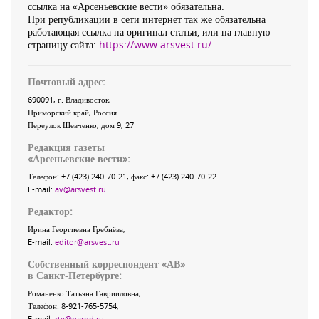
ссылка на «Арсеньевские вести» обязательна.
При републикации в сети интернет так же обязательна
работающая ссылка на оригинал статьи, или на главную
страницу сайта:
https://www.arsvest.ru/
Почтовый адрес:
690091
, г.
Владивосток
,
Приморский край
,
Россия
.
Переулок Шевченко
, дом 9, 27
Редакция газеты
«
Арсеньевские вести
»:
Телефон:
+7 (423) 240-70-21
, факс:
+7 (423) 240-70-22
E-mail:
av@arsvest.ru
Редактор:
Ирина Георгиевна Гребнёва,
E-mail:
editor@arsvest.ru
Собственный корреспондент «АВ»
в Санкт-Петербурге:
Романенко Татьяна Гаврииловна,
Телефон: 8-921-765-5754,
E-mail:
rtg@narod.ru