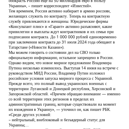
обокрасть Россию еще на 50 миллиардов евро в пользу
Украины», – пишет корреспондент «Известий».
Тем временем, Россия активно набирает в армию россиян,
желающих служить по контракту. Теперь на контрактную
службу привлекаются и женщины. Юридические фирмы
«Консультант плюс» и «Гарант» активно разъясняют, какие
привилегии и выплаты ждут контрактников и их семьи при
подписании контракта. До 1 000 000 рублей единовременно
при заключении контракта до 31 июля 2024 года обещают в
Татарстане («Новости Казани»).
Мы можем говорить о состоянии дел на СВО только
официальную информацию, остальное запрещено в России.
Однако видим, что новое мирное предложение Владимира
Путина несколько изменилось. Выступая 14 июня на встрече с
руководством МИД России, Владимир Путин изложил
российские условия запуска мирного процесса с Украиной.
Прежде всего, это полный вывод украинских военных с
территории Луганской и Донецкой республик, Херсонской и
Запорожской областей. «Причем обращаю внимание — именно
со всей территории этих регионов в пределах их
административных границ, которые существовали на момент
их вхождения в Украину», — уточнил он, как пишет РБК.
«Среди других условий:
– нейтральный, внеблоковый и безъядерный статус для
Украины;...