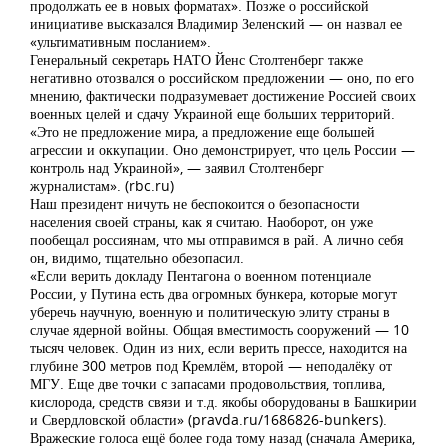
продолжать ее в новых форматах». Позже о российской
инициативе высказался Владимир Зеленский — он назвал ее
«ультимативным посланием».
Генеральный секретарь НАТО Йенс Столтенберг также
негативно отозвался о российском предложении — оно, по его
мнению, фактически подразумевает достижение Россией своих
военных целей и сдачу Украиной еще больших территорий.
«Это не предложение мира, а предложение еще большей
агрессии и оккупации. Оно демонстрирует, что цель России —
контроль над Украиной», — заявил Столтенберг
журналистам». (rbc.ru)
Наш президент ничуть не беспокоится о безопасности
населения своей страны, как я считаю. Наоборот, он уже
пообещал россиянам, что мы отправимся в рай. А лично себя
он, видимо, тщательно обезопасил.
«Если верить докладу Пентагона о военном потенциале
России, у Путина есть два огромных бункера, которые могут
уберечь научную, военную и политическую элиту страны в
случае ядерной войны. Общая вместимость сооружений — 10
тысяч человек. Один из них, если верить прессе, находится на
глубине 300 метров под Кремлём, второй — неподалёку от
МГУ. Еще две точки с запасами продовольствия, топлива,
кислорода, средств связи и т.д. якобы оборудованы в Башкирии
и Свердловской области» (pravda.ru/1686826-bunkers).
Вражеские голоса ещё более года тому назад (сначала Америка,