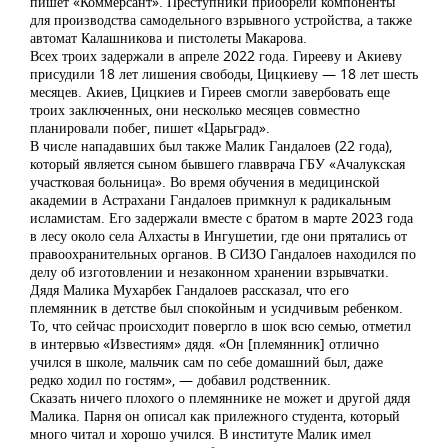
пишет «Коммерсант». Преступники приобрели компоненты
для производства самодельного взрывного устройства, а также
автомат Калашникова и пистолеты Макарова.
Всех троих задержали в апреле 2022 года. Гирееву и Акиеву
присудили 18 лет лишения свободы, Цицкиеву — 18 лет шесть
месяцев. Акиев, Цицкиев и Гиреев смогли завербовать еще
троих заключенных, они несколько месяцев совместно
планировали побег, пишет «Царьград».
В числе нападавших был также Малик Гандалоев (22 года),
который является сыном бывшего главврача ГБУ «Ачалукская
участковая больница». Во время обучения в медицинской
академии в Астрахани Гандалоев примкнул к радикальным
исламистам. Его задержали вместе с братом в марте 2023 года
в лесу около села Алхасты в Ингушетии, где они прятались от
правоохранительных органов. В СИЗО Гандалоев находился по
делу об изготовлении и незаконном хранении взрывчатки.
Дядя Малика Мухарбек Гандалоев рассказал, что его
племянник в детстве был спокойным и усидчивым ребенком.
То, что сейчас происходит повергло в шок всю семью, отметил
в интервью «Известиям» дядя. «Он [племянник] отлично
учился в школе, мальчик сам по себе домашний был, даже
редко ходил по гостям», — добавил родственник.
Сказать ничего плохого о племяннике не может и другой дядя
Малика. Парня он описал как прилежного студента, который
много читал и хорошо учился. В институте Малик имел