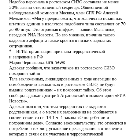
Недобор персонала в ростовском СИЗО составлял не менее
30%, заявил ответственный секретарь Общественной
наблюдательной комиссии Москвы, член СПЧ РФ Алексей
Мельников. «Могу предположить, что количество незанятых
штатных единиц в изоляторе подобного типа составляет от 70
до 90 штук. Это огромная цифра», — заявил Мельников,
передают РИА Новости. По его мнению, причина такого
кадрового дефицита также кроется в низких зарплатах
сотрудников.
* – ИГИЛ организация признана террористической
и запрещена в РФ
Мария Чернышова. ura.news
Адвокат сообщил, что захватчиков из ростовского СИЗО
похоронят тайно
Тела заключенных, ликвидированных в ходе операции по
освобождению заложников в ростовском СИЗО, не будут
выданы родственникам – их похоронят тайно. Об этом
сообщил адвокат Дмитрий Аграновский в комментарии «РИА
Новости».
Адвокат пояснил, что тела террористов не выдаются
родственникам, а о месте их захоронения не сообщается в
соответствии со ст. 14.1 ч. 1 закона «О погребении и
похоронном деле». Согласно законодательству, это относится к
погребению тех лиц, уголовное преследование в отношении
которых в связи с их участием в террористической