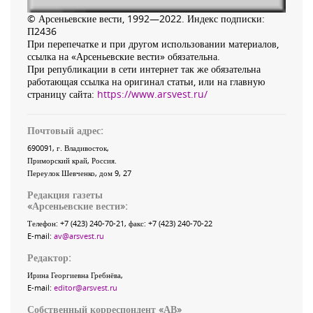
© Арсеньевские вести, 1992—2022. Индекс подписки:
П2436
При перепечатке и при другом использовании материалов,
ссылка на «Арсеньевские вести» обязательна.
При републикации в сети интернет так же обязательна
работающая ссылка на оригинал статьи, или на главную
страницу сайта:
https://www.arsvest.ru/
Почтовый адрес:
690091
, г.
Владивосток
,
Приморский край
,
Россия
.
Переулок Шевченко
, дом 9, 27
Редакция газеты
«
Арсеньевские вести
»:
Телефон:
+7 (423) 240-70-21
, факс:
+7 (423) 240-70-22
E-mail:
av@arsvest.ru
Редактор:
Ирина Георгиевна Гребнёва,
E-mail:
editor@arsvest.ru
Собственный корреспондент «АВ»