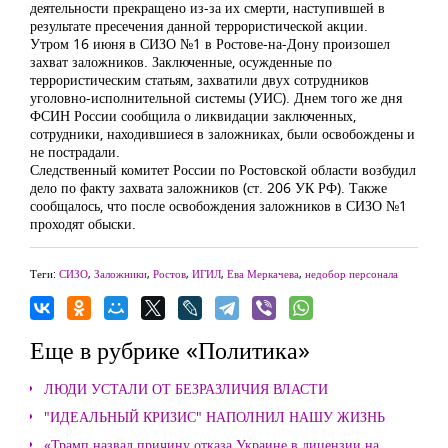
деятельности прекращено из-за их смерти, наступившей в
результате пресечения данной террористической акции.
Утром 16 июня в СИЗО №1 в Ростове-на-Дону произошел
захват заложников. Заключенные, осужденные по
террористическим статьям, захватили двух сотрудников
уголовно-исполнительной системы (УИС). Днем того же дня
ФСИН России сообщила о ликвидации заключенных,
сотрудники, находившиеся в заложниках, были освобождены и
не пострадали.
Следственный комитет России по Ростовской области возбудил
дело по факту захвата заложников (ст. 206 УК РФ). Также
сообщалось, что после освобождения заложников в СИЗО №1
проходят обыски.
Теги:
СИЗО
,
Заложники
,
Ростов
,
ИГИЛ
,
Ева Меркачева
,
недобор персонала
Еще в рубрике «Политика»
ЛЮДИ УСТАЛИ ОТ БЕЗРАЗЛИЧИЯ ВЛАСТИ
"ИДЕАЛЬНЫЙ КРИЗИС" НАПОЛНИЛ НАШУ ЖИЗНЬ
«Трамп назвал причину отказа Украине в лицензии на