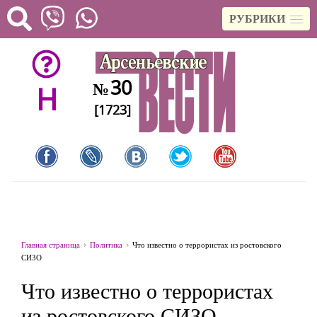
РУБРИКИ
30
№
H
[1723]
Главная страница
Политика
Что известно о террористах из ростовского
СИЗО
Что известно о террористах
из ростовского СИЗО