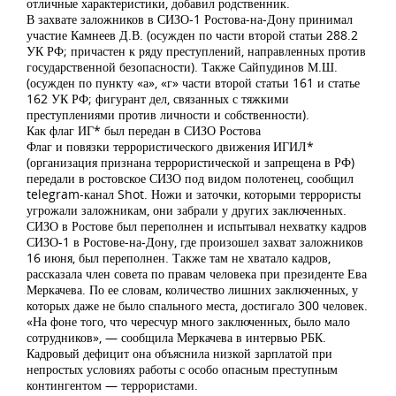
отличные характеристики, добавил родственник.
В захвате заложников в СИЗО-1 Ростова-на-Дону принимал
участие Камнеев Д.В. (осужден по части второй статьи 288.2
УК РФ; причастен к ряду преступлений, направленных против
государственной безопасности). Также Сайпудинов М.Ш.
(осужден по пункту «а», «г» части второй статьи 161 и статье
162 УК РФ; фигурант дел, связанных с тяжкими
преступлениями против личности и собственности).
Как флаг ИГ* был передан в СИЗО Ростова
Флаг и повязки террористического движения ИГИЛ*
(организация признана террористической и запрещена в РФ)
передали в ростовское СИЗО под видом полотенец, сообщил
telegram-канал Shot. Ножи и заточки, которыми террористы
угрожали заложникам, они забрали у других заключенных.
СИЗО в Ростове был переполнен и испытывал нехватку кадров
СИЗО-1 в Ростове-на-Дону, где произошел захват заложников
16 июня, был переполнен. Также там не хватало кадров,
рассказала член совета по правам человека при президенте Ева
Меркачева. По ее словам, количество лишних заключенных, у
которых даже не было спального места, достигало 300 человек.
«На фоне того, что чересчур много заключенных, было мало
сотрудников», — сообщила Меркачева в интервью РБК.
Кадровый дефицит она объяснила низкой зарплатой при
непростых условиях работы с особо опасным преступным
контингентом — террористами.