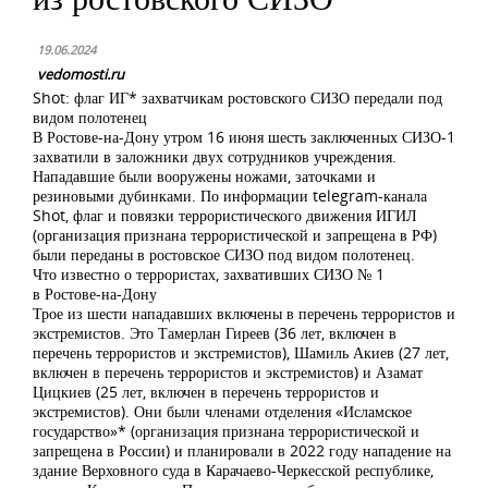
19.06.2024
vedomosti.ru
Shot: флаг ИГ* захватчикам ростовского СИЗО передали под
видом полотенец
В Ростове-на-Дону утром 16 июня шесть заключенных СИЗО-1
захватили в заложники двух сотрудников учреждения.
Нападавшие были вооружены ножами, заточками и
резиновыми дубинками. По информации telegram-канала
Shot, флаг и повязки террористического движения ИГИЛ
(организация признана террористической и запрещена в РФ)
были переданы в ростовское СИЗО под видом полотенец.
Что известно о террористах, захвативших СИЗО № 1
в Ростове-на-Дону
Трое из шести нападавших включены в перечень террористов и
экстремистов. Это Тамерлан Гиреев (36 лет, включен в
перечень террористов и экстремистов), Шамиль Акиев (27 лет,
включен в перечень террористов и экстремистов) и Азамат
Цицкиев (25 лет, включен в перечень террористов и
экстремистов). Они были членами отделения «Исламское
государство»* (организация признана террористической и
запрещена в России) и планировали в 2022 году нападение на
здание Верховного суда в Карачаево-Черкесской республике,