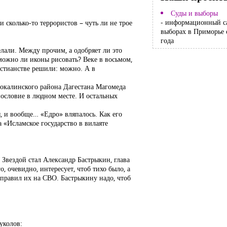
Суды и выборы
- информационный с
 сколько-то террористов – чуть ли не трое
выборах в Приморье 
года
лали. Между прочим, а одобряет ли это
 можно ли иконы рисовать? Веке в восьмом,
истианстве решили: можно. А в
гокалинского района Дагестана Магомеда
нословие в людном месте. И остальных
я, и вообще… «Едро» вляпалось. Как его
 «Исламское государство в вилаяте
вездой стал Александр Бастрыкин, глава
, очевидно, интересует, чтоб тихо было, а
тправил их на СВО. Бастрыкину надо, чтоб
уколов: