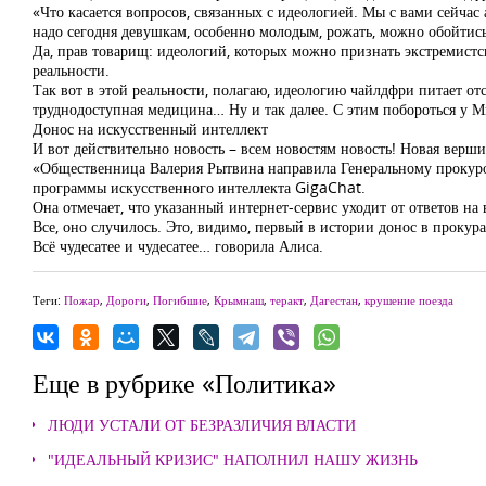
«Что касается вопросов, связанных с идеологией. Мы с вами сейчас
надо сегодня девушкам, особенно молодым, рожать, можно обойтись и
Да, прав товарищ: идеологий, которых можно признать экстремистск
реальности.
Так вот в этой реальности, полагаю, идеологию чайлдфри питает о
труднодоступная медицина… Ну и так далее. С этим побороться у М
Донос на искусственный интеллект
И вот действительно новость – всем новостям новость! Новая вер
«Общественница Валерия Рытвина направила Генеральному прокуро
программы искусственного интеллекта GigaChat.
Она отмечает, что указанный интернет-сервис уходит от ответов на 
Все, оно случилось. Это, видимо, первый в истории донос в прокура
Всё чудесатее и чудесатее… говорила Алиса.
Теги:
Пожар
,
Дороги
,
Погибшие
,
Крымнаш
,
теракт
,
Дагестан
,
крушение поезда
Еще в рубрике «Политика»
ЛЮДИ УСТАЛИ ОТ БЕЗРАЗЛИЧИЯ ВЛАСТИ
"ИДЕАЛЬНЫЙ КРИЗИС" НАПОЛНИЛ НАШУ ЖИЗНЬ