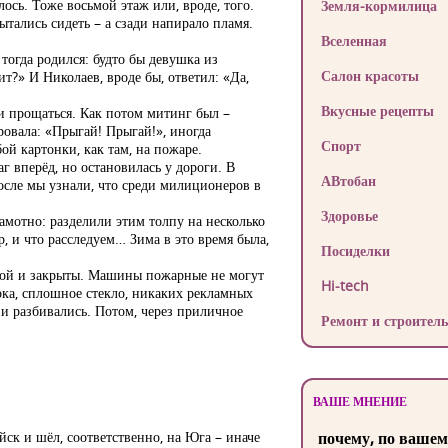
ось. Тоже восьмой этаж или, вроде, того.
Земля-кормилица
ытались сидеть – а сзади напирало пламя.
Вселенная
огда родился: будто бы девушка из
Салон красоты
ит?» И Николаев, вроде бы, ответил: «Да,
Вкусные рецепты
ми прощаться. Как потом митинг был –
ровала: «Прыгай! Прыгай!», иногда
Спорт
й картонки, как там, на пожаре.
г вперёд, но остановилась у дороги. В
АВтобан
осле мы узнали, что среди милиционеров в
Здоровье
амотно: разделили этим толпу на несколько
р, и что расследуем… Зима в это время была,
Посиделки
иной и закрыты. Машины пожарные не могут
Hi-tech
ока, сплошное стекло, никаких рекламных
 и разбивались. Потом, через приличное
Ремонт и строитель
ВАШЕ МНЕНИЕ
ск и шёл, соответственно, на Юга – иначе
почему, по вашем