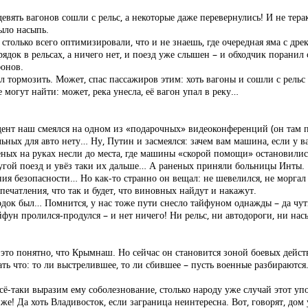
евять вагонов сошли с рельс, а некоторые даже перевернулись! И не тера
ыло насыпь.
столько всего оптимизировали, что и не знаешь, где очередная яма с др
ядок в рельсах, а ничего нет, и поезд уже слышен – и обходчик поранил 
фонов.
л тормозить. Может, спас пассажиров этим: хоть вагоны и сошли с рельс
 могут найти: может, река унесла, её вагон упал в реку…
дент наш смеялся на одном из «подарочных» видеоконференций (он там п
ьных для авто нету… Ну, Путин и засмеялся: зачем вам машина, если у в
еных на руках несли до места, где машины «скорой помощи» остановилис
ругой поезд и увёз таки их дальше… А раненых приняли больницы Инты.
ия безопасности… Но как-то странно он вещал: не шевелился, не моргал
ечатления, что так и будет, что виновных найдут и накажут.
одок был… Помнится, у нас тоже пути снесло тайфуном однажды – да чут
йфун пролился-продулся – и нет ничего! Ни рельс, ни автодороги, ни на
это понятно, что Крымнаш. Но сейчас он становится зоной боевых дейст
ать что: то ли выстрелившее, то ли сбившее – пусть военные разбираются
сё-таки выразим ему соболезнование, столько народу уже случай этот уп
же! Да хоть Владивосток, если заграница неинтересна. Вот, говорят, дом 