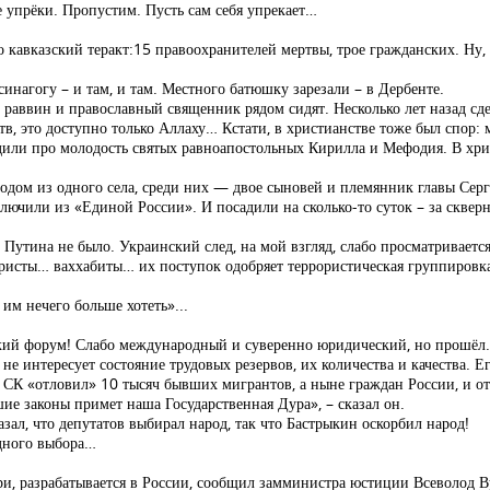
е упрёки. Пропустим. Пусть сам себя упрекает…
о кавказский теракт:15 правоохранителей мертвы, трое гражданских. Ну, и
 синагогу – и там, и там. Местного батюшку зарезали – в Дербенте.
 раввин и православный священник рядом сидят. Несколько лет назад сде
тв, это доступно только Аллаху… Кстати, в христианстве тоже был спор:
одили про молодость святых равноапостольных Кирилла и Мефодия. В хр
родом из одного села, среди них — двое сыновей и племянник главы Сер
лючили из «Единой России». И посадили на сколько-то суток – за сквер
Путина не было. Украинский след, на мой взгляд, слабо просматриваетс
ористы… ваххабиты… их поступок одобряет террористическая группировка
 им нечего больше хотеть»...
й форум! Слабо международный и суверенно юридический, но прошёл. З
е интересует состояние трудовых резервов, их количества и качества. Его
го СК «отловил» 10 тысяч бывших мигрантов, а ныне граждан России, и о
ошие законы примет наша Государственная Дура», – сказал он.
зал, что депутатов выбирал народ, так что Бастрыкин оскорбил народ!
одного выбора…
и, разрабатывается в России, сообщил замминистра юстиции Всеволод В