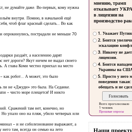
мнению, трамп
кт, не думайте даже. Во-первых, кому нужна
отказывает УКР
в лицензии на
екольём внутри. Помню, в начальной ещё
производство рак
себя, чтоб флаг красный сделать… Во как
1. Уважает Путин
 и опрокинулись, пострадали не меньше 70
2. Боится увелич
эскалацию конфл
3. Никому не дает
одарки раздаёт, а населению дарят
лицензии.
ас нет дороги? Якут ничем не выдал своего
4. Боится нападе
ь. А глава Коми честно приехал на место
Украины на СШ
 – как робот… А может, это было
5. Просто у него 
поведения такая:
ь ли не «Джуди» это была. На Седанке.
обещать и не сдел
сыпи – чисто море плещется! И никто
Всего проголосовало
вий. Сражений там нет, конечно, но
1 человек
Прошлые опросы
. Но упало оно на пляж, убило четверых или
оминал – и не соболезнование выражают, а
Наши проект
у него там, всегда он семью на лето