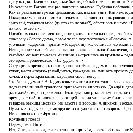
Да, у нас, во Владивостоке, тоже был подобный пожар – помните? «
На остановке Гоголя, как раз напротив виадука. Публика набежала,
Как за рекламные тряпки цеплялись. Как падали вниз. Как некоторы
Пожарные машины не могли подъехать: всё занято припаркованным 
зрителей, узнавшая мэра (да кто его не знал?), обратилась к нему: 
ничего не стоит».
Погибших оказалось меньше десяти, хотя сгоряча казалось, что бол
сначала у «Серого дома», потом толпа переместилась к «Белому». А
уточняли: «Дарькин, прыгай!» К Дарькину жалостливый женский гол
Негодование толпы было велико, вина «начальников» была очевидна,
какой-то момент приехала милиция, выстроились на крыльце – реде
это время прошелестело: «Не удержим…»
Ситуация разрешилась неожиданно: из «Белого дома» вышли человек
кучек, нести «пургу» (разойдитесь, граждане, вы мешаете проходу д
холод, а перед Крайадминистрацией ещё и ветер…
Что бы вы думали? В Подмосковье точно та же ситуация! Загорелос
подъехать: личный транспорт припаркован вплотную. Да ещё и дерев
растяжек! С водой проблемы. Некоторые запертые огнём на этаже ст
время, вертолёт прилетел с лестницей… когда уж некому было из о
И какова реакция местных, начальства и вообще? А никакой. Пожар,
Ну да, место другое, время другое, о ситуации что и говорить. Гори
Итак, покончено с Фрязино.
Крушение поезда
Переходим к Инте.
Нет, Инта, как город, совершенно ни при чём, просто обозначение 