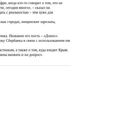
и, когда кто-то говорит о том, что не
и, сегодня много», – сказал он.
ать с реальностью – тем хуже для
алых городах, нищенские зарплаты,
ика. Название его поста – «Донос»:
ку Сбербанка в связи с использованием им
астникам, а также о том, куда входит Крым.
лжны вызвать и на допрос».