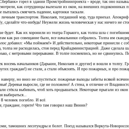
Сбербанк» горел в здании Промстройниипроекта – вроде, так оно называл
 смотрели, как сотрудницы вылезали из окон, на внешних подоконниках п
е пытались смягчить падение, картонки таскали.
личным транспортом. Николаев, тогдашний мэр, туда приехал. Апокриф т
«Ну, сделайте что-нибудь! Неужели жизнь человеческая у нас ничего не сто
ьше будет. Как их хоронили из театра Горького, как толпа шла с погибши
 там как раз совещание было, все начальники собрались. Толпа им сканди
ос добавил: «Мы поймаем!» И действительно, некоторые принесли с собо
 толпа не расходилась, стоя перед Крайадминистрацией. Даже сделала ша
нько, с метровыми перерывами. В толпе посмеялись, но не сдвинулись. П
 восемь начальников (Дарькин, Николаев и другие) и вошли в толпу. Гр
ругих граждан!) не стали, а стали объяснять. И про пожарных, и про пожа
ь наверху, но вниз не спуститься: пожарные выходы забиты всякой всяч
ья! Деревья выросли, где не положено! А стена, в отличие от Владивост
али стёкла выбивать, чтоб хоть продышаться. Некоторые прыгали из окон
гня выбираться…
 8 человек погибло. И всё.
те, граждане, горите! Что там говорил наш Винни?
Коми, тамошних лесотундры и болот. Поезд назывался Воркута-Новороссий