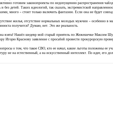
 активно готовим законопроекты по недопущению распространения чайлдфр
 без детей. Таких идеологий, так сказать, экстремистской направленност
ими, много – стоит только включить фантазию. Если она не будет совпад
тсутствие жилья, отсутствие нормальных молодых мужчин – особенно в м
инюста получится? Думаю, нет. Это же реальность.
шина взята! Нашёл шедевр мой старый приятель по Жежешечке Максим Шул
ру Игорю Краснову заявление с просьбой провести прокурорскую провер
вопросы о том, что такое СВО, кто ее начал, какие льготы положены ее уч
туру не на естественный, а на искусственный интеллект. По идее, его до