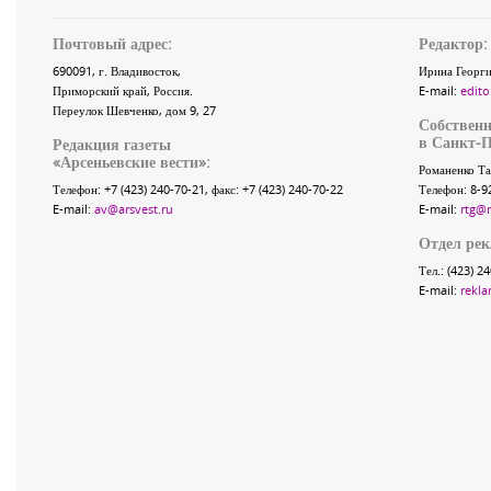
Почтовый адрес:
Редактор:
690091
, г.
Владивосток
,
Ирина Георги
Приморский край
,
Россия
.
E-mail:
edito
Переулок Шевченко
, дом 9, 27
Собственн
в Санкт-П
Редакция газеты
«
Арсеньевские вести
»:
Романенко Та
Телефон:
+7 (423) 240-70-21
, факс:
+7 (423) 240-70-22
Телефон: 8-9
E-mail:
av@arsvest.ru
E-mail:
rtg@
Отдел ре
Тел.: (423) 2
E-mail:
rekla