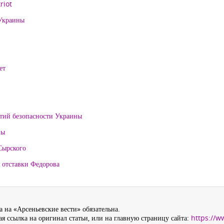
riot
 Украины
ет
нтий безопасности Украины
ны
Сырского
 отставки Федорова
 на «Арсеньевские вести» обязательна.
я ссылка на оригинал статьи, или на главную страницу сайта:
https://w