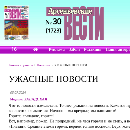
30
№
[1723]
16+
Реклама
ЗаКон
Редакция
Наши автор
Главная страница
Политика
УЖАСНЫЕ НОВОСТИ
УЖАСНЫЕ НОВОСТИ
03.07.2024
Марина ЗАВАДСКАЯ
Что-то новости измельчали. Точнее, реакция на новости. Кажется, 
коллективная амнезия. Ничооо… мы вредные, мы напомним!
Горите, граждане, горите!
Вот, например, пожар. Не природный, не леса горели и не степь, а
«Платан». Средние этажи горели, вернее, только восьмой. Верх, кон