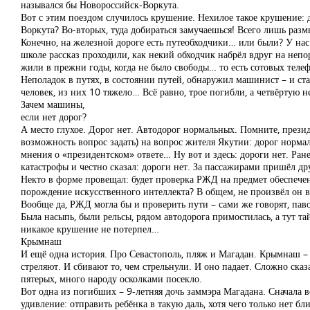
назывался бы Новороссийск-Воркута.
Вот с этим поездом случилось крушение. Нехилое такое крушение: д
Воркута? Во-вторых, туда добираться замучаешься! Всего лишь разм
Конечно, на железной дороге есть путеобходчики… или были? У нас 
школе рассказ проходили, как некий обходчик набрёл вдруг на непор
жили в прежни годы, когда не было свободы… то есть сотовых теле
Неполадок в путях, в состоянии путей, обнаружил машинист – и ста
человек, из них 10 тяжело… Всё равно, трое погибли, а четвёртую не
Зачем машины,
если нет дорог?
А место глухое. Дорог нет. Автодорог нормальных. Помните, прези
возможность вопрос задать) на вопрос жителя Якутии: дорог нормал
мнения о «президентском» ответе… Ну вот и здесь: дороги нет. Ран
катастрофы и честно сказал: дороги нет. За пассажирами пришёл д
Некто в форме провещал: будет проверка РЖД на предмет обеспечен
порождение искусственного интеллекта? В общем, не произвёл он вп
Вообще да, РЖД могла бы и проверить пути – сами же говорят, пав
Была насыпь, были рельсы, рядом автодорога примостилась, а тут та
никакое крушение не потерпел…
Крымнаш
И ещё одна история. Про Севастополь, пляж и Магадан. Крымнаш – 
стреляют. И сбивают то, чем стрельнули. И оно падает. Сложно сказ
пятерых, много народу осколками посекло.
Вот одна из погибших – 9-летняя дочь заммэра Магадана. Сначала в
удивление: отправить ребёнка в такую даль, хотя чего только нет бли