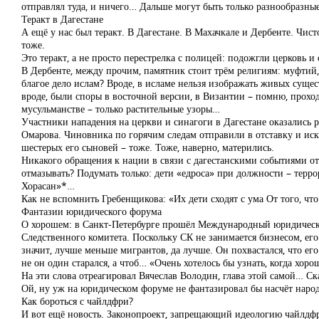
отправлял туда, и ничего… Дальше могут быть только разнообразны
Теракт в Дагестане
А ещё у нас был теракт. В Дагестане. В Махачкале и Дербенте. Чист
тоже.
Это теракт, а не просто перестрелка с полицей: подожгли церковь и
В Дербенте, между прочим, памятник стоит трём религиям: муфтий,
благое дело ислам? Вроде, в исламе нельзя изображать живых сущес
вроде, были споры в восточной версии, в Византии – помню, прох
мусульманстве – только растительные узоры…
Участники нападения на церкви и синагоги в Дагестане оказались 
Омарова. Чиновника по горячим следам отправили в отставку и иск
шестерых его сыновей – тоже. Тоже, наверно, матерились.
Никакого обращения к нации в связи с дагестанскими событиями от 
отмазывать? Подумать только: дети «едроса» при должности – терр
Хорасан»*…
Как не вспомнить Гребенщикова: «Их дети сходят с ума От того, что
Фантазии юридического форума
О хорошем: в Санкт-Петербурге прошёл Международный юридически
Следственного комитета. Поскольку СК не занимается бизнесом, его н
значит, лучше меньше мигрантов, да лучше. Он похвастался, что е
не он один старался, а чтоб… «Очень хотелось бы узнать, когда хор
На эти слова отреагировал Вячеслав Володин, глава этой самой… Ска
Ой, ну уж на юридическом форуме не фантазировал бы насчёт нар
Как бороться с чайлдфри?
И вот ещё новость. Законопроект, запрещающий идеологию чайлдфр