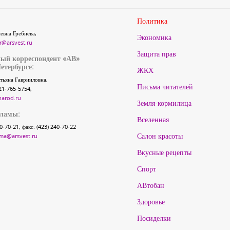
Политика
евна Гребнёва,
Экономика
r@arsvest.ru
Защита прав
ый корреспондент «АВ»
етербурге:
ЖКХ
тьяна Гаврииловна,
Письма читателей
21-765-5754,
narod.ru
Земля-кормилица
кламы:
Вселенная
40-70-21, факс: (423) 240-70-22
Салон красоты
ma@arsvest.ru
Вкусные рецепты
Спорт
АВтобан
Здоровье
Посиделки