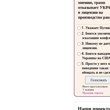
мнению, трамп
отказывает УКР
в лицензии на
производство рак
1. Уважает Путин
2. Боится увелич
эскалацию конфл
3. Никому не дает
лицензии.
4. Боится нападе
Украины на СШ
5. Просто у него 
поведения такая:
обещать и не сдел
Всего проголосовало
1 человек
Прошлые опросы
Наши проект