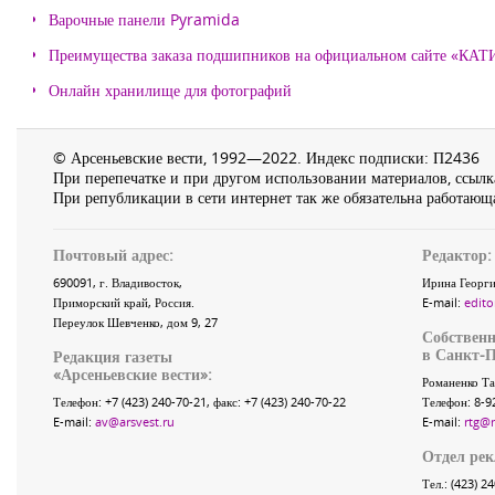
Варочные панели Pyramida
Преимущества заказа подшипников на официальном сайте «КА
Онлайн хранилище для фотографий
© Арсеньевские вести, 1992—2022. Индекс подписки: П2436
При перепечатке и при другом использовании материалов, ссылка
При републикации в сети интернет так же обязательна работающа
Почтовый адрес:
Редактор:
690091
, г.
Владивосток
,
Ирина Георги
Приморский край
,
Россия
.
E-mail:
edito
Переулок Шевченко
, дом 9, 27
Собственн
в Санкт-П
Редакция газеты
«
Арсеньевские вести
»:
Романенко Та
Телефон:
+7 (423) 240-70-21
, факс:
+7 (423) 240-70-22
Телефон: 8-9
E-mail:
av@arsvest.ru
E-mail:
rtg@
Отдел ре
Тел.: (423) 2