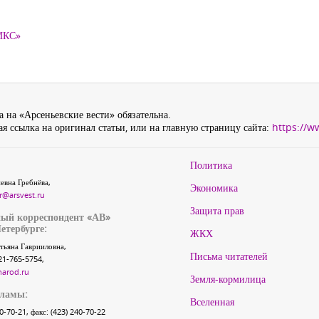
ТИКС»
 на «Арсеньевские вести» обязательна.
я ссылка на оригинал статьи, или на главную страницу сайта:
https://w
Политика
евна Гребнёва,
Экономика
r@arsvest.ru
Защита прав
ый корреспондент «АВ»
етербурге:
ЖКХ
тьяна Гаврииловна,
Письма читателей
21-765-5754,
narod.ru
Земля-кормилица
кламы:
Вселенная
40-70-21, факс: (423) 240-70-22