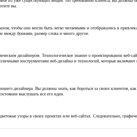
новое из уже существующих вещей. По требованию клиента, вы должны бы
отите вы.
разом, чтобы они могли быть легко читаемыми и отображались в привлек
ие между буквами, размер слова и много другое.
ическим дизайнером. Технологическое знание о проектировании веб-сай
азличными инструментами веб-дизайна и технологий, которые включают
го дизайнера. Вы должны знать, как бороться за своих клиентов, как 
остоянии выслушать все его идеи.
цветовые узоры в своих проектах или веб-сайтах. Следовательно, графич