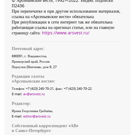
© Арсеньевские вести, 1992—2022. Индекс подписки:
П2436
При перепечатке и при другом использовании материалов,
ссылка на «Арсеньевские вести» обязательна.
При републикации в сети интернет так же обязательна
работающая ссылка на оригинал статьи, или на главную
страницу сайта:
https://www.arsvest.ru/
Почтовый адрес:
690091
, г.
Владивосток
,
Приморский край
,
Россия
.
Переулок Шевченко
, дом 9, 27
Редакция газеты
«
Арсеньевские вести
»:
Телефон:
+7 (423) 240-70-21
, факс:
+7 (423) 240-70-22
E-mail:
av@arsvest.ru
Редактор:
Ирина Георгиевна Гребнёва,
E-mail:
editor@arsvest.ru
Собственный корреспондент «АВ»
в Санкт-Петербурге: