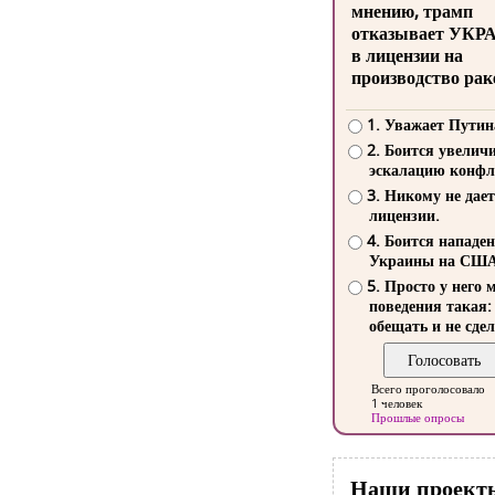
мнению, трамп
отказывает УКР
в лицензии на
производство рак
1. Уважает Путин
2. Боится увелич
эскалацию конфл
3. Никому не дает
лицензии.
4. Боится нападе
Украины на СШ
5. Просто у него 
поведения такая:
обещать и не сдел
Всего проголосовало
1 человек
Прошлые опросы
Наши проект