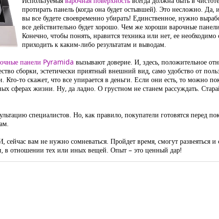
Используемая
варочная поверхность
всегда должна быть в чистот
протирать панель (когда она будет остывшей). Это несложно. Да, 
вы все будете своевременно убирать! Единственное, нужно вырабо
все действительно будет хорошо. Чем же хороши варочные панели?
Конечно, чтобы понять, нравится техника или нет, ее необходимо
приходить к каким-либо результатам и выводам.
рочные панели Pyramida
вызывают доверие. И, здесь, положительное от
тво сборки, эстетически приятный внешний вид, само удобство от польз
. Кто-то скажет, что все упирается в деньги. Если они есть, то можно по
ных сферах жизни. Ну, да ладно. О грустном не станем рассуждать. Стара
сультацию специалистов. Но, как правило, покупатели готовятся перед 
ам.
, сейчас вам не нужно сомневаться. Пройдет время, смогут развеяться и
и, в отношении тех или иных вещей. Опыт – это ценный дар!