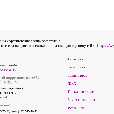
 на «Арсеньевские вести» обязательна.
я ссылка на оригинал статьи, или на главную страницу сайта:
https://w
Политика
евна Гребнёва,
Экономика
r@arsvest.ru
Защита прав
ый корреспондент «АВ»
етербурге:
ЖКХ
тьяна Гаврииловна,
Письма читателей
21-765-5754,
narod.ru
Земля-кормилица
кламы:
Вселенная
40-70-21, факс: (423) 240-70-22