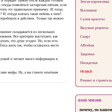
е и порядке. Важно после каждой готовки
Земля-кормилица
и откуда появляться застарелым пятнам, если
тать эту правильную привычку. И, тогда,
Вселенная
 И, откуда взялась такая любовь к ним?
 опробовать в действии. Только так можно
Салон красоты
Вкусные рецепты
ношение складывается из нескольких
ования. Все критерии выступают, как
Спорт
купать, что душе угодно. Но, если есть
йтесь жить так, чтобы оставалось место
АВтобан
Здоровье
покупкой и читают много информации в
Посиделки
Hi-tech
 сами мифы. Ну, а вы станете опытным
Ремонт и строитель
ВАШЕ МНЕНИЕ
почему, по вашем