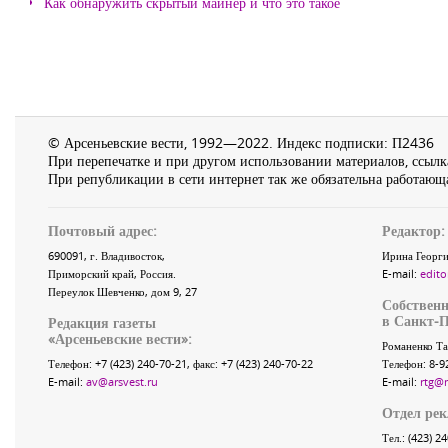
Как обнаружить скрытый майнер и что это такое
© Арсеньевские вести, 1992—2022. Индекс подписки: П2436
При перепечатке и при другом использовании материалов, ссылка
При републикации в сети интернет так же обязательна работающа
Почтовый адрес:
Редактор:
690091
, г.
Владивосток
,
Ирина Георги
Приморский край
,
Россия
.
E-mail:
edito
Переулок Шевченко
, дом 9, 27
Собственн
в Санкт-П
Редакция газеты
«
Арсеньевские вести
»:
Романенко Та
Телефон:
+7 (423) 240-70-21
, факс:
+7 (423) 240-70-22
Телефон: 8-9
E-mail:
av@arsvest.ru
E-mail:
rtg@
Отдел ре
Тел.: (423) 2