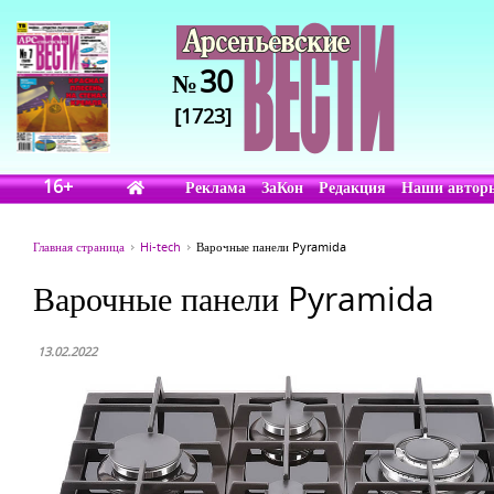
30
№
[1723]
16+
Реклама
ЗаКон
Редакция
Наши автор
Главная страница
Hi-tech
Варочные панели Pyramida
Варочные панели Pyramida
13.02.2022