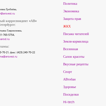
Политика
евна Гребнёва,
Экономика
r@arsvest.ru
Защита прав
ый корреспондент «АВ»
етербурге:
ЖКХ
тьяна Гаврииловна,
Письма читателей
21-765-5754,
narod.ru
Земля-кормилица
кламы:
Вселенная
40-70-21, факс: (423) 240-70-22
Салон красоты
ma@arsvest.ru
Вкусные рецепты
Спорт
АВтобан
Здоровье
Посиделки
Hi-tech