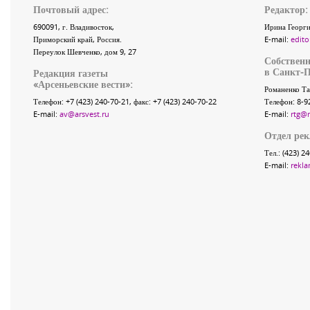
Почтовый адрес:
Редактор:
690091
, г.
Владивосток
,
Ирина Георги
Приморский край
,
Россия
.
E-mail:
edito
Переулок Шевченко
, дом 9, 27
Собственн
в Санкт-П
Редакция газеты
«
Арсеньевские вести
»:
Романенко Та
Телефон:
+7 (423) 240-70-21
, факс:
+7 (423) 240-70-22
Телефон: 8-9
E-mail:
av@arsvest.ru
E-mail:
rtg@
Отдел ре
Тел.: (423) 2
E-mail:
rekla