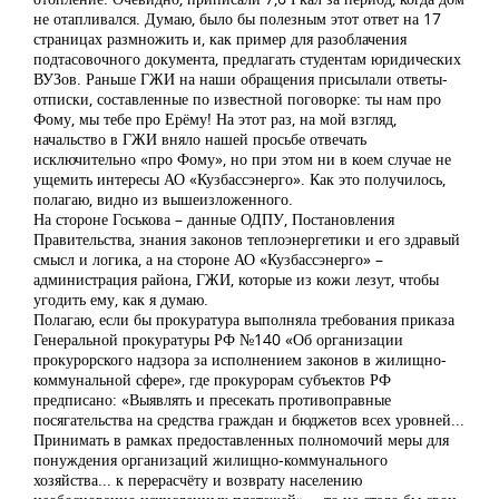
не отапливался. Думаю, было бы полезным этот ответ на 17
страницах размножить и, как пример для разоблачения
подтасовочного документа, предлагать студентам юридических
ВУЗов. Раньше ГЖИ на наши обращения присылали ответы-
отписки, составленные по известной поговорке: ты нам про
Фому, мы тебе про Ерёму! На этот раз, на мой взгляд,
начальство в ГЖИ вняло нашей просьбе отвечать
исключительно «про Фому», но при этом ни в коем случае не
ущемить интересы АО «Кузбассэнерго». Как это получилось,
полагаю, видно из вышеизложенного.
На стороне Госькова – данные ОДПУ, Постановления
Правительства, знания законов теплоэнергетики и его здравый
смысл и логика, а на стороне АО «Кузбассэнерго» –
администрация района, ГЖИ, которые из кожи лезут, чтобы
угодить ему, как я думаю.
Полагаю, если бы прокуратура выполняла требования приказа
Генеральной прокуратуры РФ №140 «Об организации
прокурорского надзора за исполнением законов в жилищно-
коммунальной сфере», где прокурорам субъектов РФ
предписано: «Выявлять и пресекать противоправные
посягательства на средства граждан и бюджетов всех уровней...
Принимать в рамках предоставленных полномочий меры для
понуждения организаций жилищно-коммунального
хозяйства... к перерасчёту и возврату населению