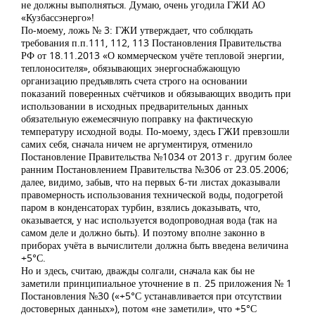
не должны выполняться. Думаю, очень угодила ГЖИ АО
«Кузбассэнерго»!
По-моему, ложь № 3: ГЖИ утверждает, что соблюдать
требования п.п.111, 112, 113 Постановления Правительства
РФ от 18.11.2013 «О коммерческом учёте тепловой энергии,
теплоносителя», обязывающих энергоснабжающую
организацию предъявлять счета строго на основании
показаний поверенных счётчиков и обязывающих вводить при
использовании в исходных предварительных данных
обязательную ежемесячную поправку на фактическую
температуру исходной воды. По-моему, здесь ГЖИ превзошли
самих себя, сначала ничем не аргументируя, отменило
Постановление Правительства №1034 от 2013 г. другим более
ранним Постановлением Правительства №306 от 23.05.2006;
далее, видимо, забыв, что на первых 6-ти листах доказывали
правомерность использования технической воды, подогретой
паром в конденсаторах турбин, взялись доказывать, что,
оказывается, у нас используется водопроводная вода (так на
самом деле и должно быть). И поэтому вполне законно в
приборах учёта в вычислители должна быть введена величина
+5°С.
Но и здесь, считаю, дважды солгали, сначала как бы не
заметили принципиальное уточнение в п. 25 приложения № 1
Постановления №30 («+5°С устанавливается при отсутствии
достоверных данных»), потом «не заметили», что +5°С