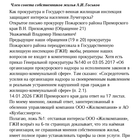
Член совета собственников жилья А.И. Госьков
Как прокуратура и Государст-венная жилищная инспекция
защищают интересы населения Лучегорска?
Открытое письмо прокурору Пожарского района Приморского
края В.Н. Прихожденко (Обращение 21)
Уважаемый Владимир Николаевич!
Предыдущие наши обращения (19 и 20) прокуратура
Пожарского района переадресовала в Государственную
жилищную инспекцию (ГЖИ): якобы, решение наших
вопросов не входит в компетенцию прокуратуры. Хотя есть
приказ Генеральной прокуратуры №140 от 03.05.2017 «Об
организации прокурорского надзора за исполнением законов в
жилищно-коммунальной сфере». Там сказано: «Сосредоточить
усилия на организации надзора за своевременным выявлением
и реальным устранением нарушений прав граждан в
жилищно-коммунальной сфере» (п. 2.1).
14.01.2026 ГЖИ Приморского края дала ответ на 17 листах.
По моему мнению, лживый ответ, заинтересованный в
обелении управляющей компании ООО «Жилкомпания» и АО
«Кузбассэнерго».
Полагаю, ложь №1: отстаивая интересы ООО «Жилкомпания»,
ГЖИ всерьёз на 6-ти страницах доказывает, что эта наёмная
организация, не спрашивая мнения собственников жилья,
имеет полное право устанавливать тарифы за свои услуги. При