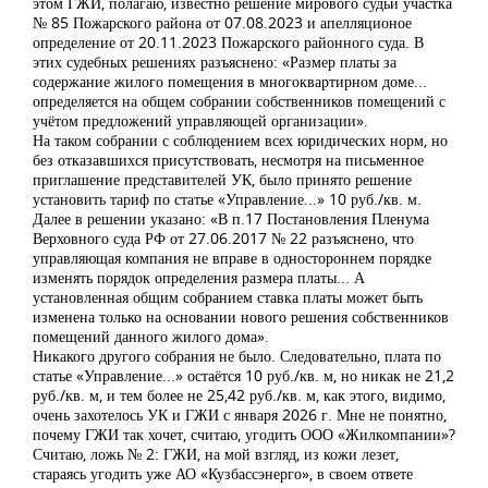
этом ГЖИ, полагаю, известно решение мирового судьи участка
№ 85 Пожарского района от 07.08.2023 и апелляционое
определение от 20.11.2023 Пожарского районного суда. В
этих судебных решениях разъяснено: «Размер платы за
содержание жилого помещения в многоквартирном доме...
определяется на общем собрании собственников помещений с
учётом предложений управляющей организации».
На таком собрании с соблюдением всех юридических норм, но
без отказавшихся присутствовать, несмотря на письменное
приглашение представителей УК, было принято решение
установить тариф по статье «Управление...» 10 руб./кв. м.
Далее в решении указано: «В п.17 Постановления Пленума
Верховного суда РФ от 27.06.2017 № 22 разъяснено, что
управляющая компания не вправе в одностороннем порядке
изменять порядок определения размера платы... А
установленная общим собранием ставка платы может быть
изменена только на основании нового решения собственников
помещений данного жилого дома».
Никакого другого собрания не было. Следовательно, плата по
статье «Управление...» остаётся 10 руб./кв. м, но никак не 21,2
руб./кв. м, и тем более не 25,42 руб./кв. м, как этого, видимо,
очень захотелось УК и ГЖИ с января 2026 г. Мне не понятно,
почему ГЖИ так хочет, считаю, угодить ООО «Жилкомпании»?
Считаю, ложь № 2: ГЖИ, на мой взгляд, из кожи лезет,
стараясь угодить уже АО «Кузбассэнерго», в своем ответе