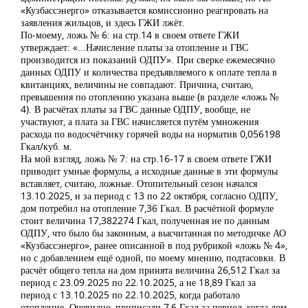
«Кузбассэнерго» отказывается комиссионно реагировать на
заявления жильцов, и здесь ГЖИ лжёт.
По-моему, ложь № 6: на стр.14 в своем ответе ГЖИ
утверждает: «...Начисление платы за отопление и ГВС
производится из показаний ОДПУ». При сверке ежемесячно
данных ОДПУ и количества предъявляемого к оплате тепла в
квитанциях, величины не совпадают. Причина, считаю,
превышения по отоплению указана выше (в разделе «ложь №
4). В расчётах платы за ГВС данные ОДПУ, вообще, не
участвуют, а плата за ГВС начисляется путём умножения
расхода по водосчётчику горячей воды на норматив 0,056198
Гкал/куб. м.
На мой взгляд, ложь № 7: на стр.16-17 в своем ответе ГЖИ
приводит умные формулы, а исходные данные в эти формулы
вставляет, считаю, ложные. Отопительный сезон начался
13.10.2025, и за период с 13 по 22 октября, согласно ОДПУ,
дом потребил на отопление 7,36 Гкал. В расчётной формуле
стоит величина 17,382274 Гкал, полученная не по данным
ОДПУ, что было бы законным, а высчитанная по методичке АО
«Кузбассэнерго», ранее описанной в под рубрикой «ложь № 4»,
но с добавлением ещё одной, по моему мнению, подтасовки. В
расчёт общего тепла на дом принята величина 26,512 Гкал за
период с 23.09.2025 по 22.10.2025, а не 18,89 Гкал за
период с 13.10.2025 по 22.10.2025, когда работало
отопление. Очевидно, приписали 7,6 Гкал за период, когда дом