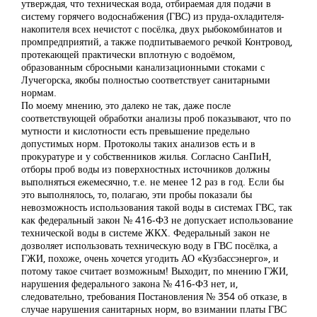
утверждая, что техническая вода, отбираемая для подачи в
систему горячего водоснабжения (ГВС) из пруда-охладителя-
накопителя всех нечистот с посёлка, двух рыбокомбинатов и
промпредприятий, а также подпитываемого речкой Контровод,
протекающей практически вплотную с водоёмом,
образованным сбросными канализационными стоками с
Лучегорска, якобы полностью соответствует санитарными
нормам.
По моему мнению, это далеко не так, даже после
соответствующей обработки анализы проб показывают, что по
мутности и кислотности есть превышение предельно
допустимых норм. Протоколы таких анализов есть и в
прокуратуре и у собственников жилья. Согласно СанПиН,
отборы проб воды из поверхностных источников должны
выполняться ежемесячно, т.е. не менее 12 раз в год. Если бы
это выполнялось, то, полагаю, эти пробы показали бы
невозможность использования такой воды в системах ГВС, так
как федеральный закон № 416-ФЗ не допускает использование
технической воды в системе ЖКХ. Федеральный закон не
дозволяет использовать техническую воду в ГВС посёлка, а
ГЖИ, похоже, очень хочется угодить АО «Кузбассэнерго», и
потому такое считает возможным! Выходит, по мнению ГЖИ,
нарушения федерального закона № 416-ФЗ нет, и,
следовательно, требования Постановления № 354 об отказе, в
случае нарушения санитарных норм, во взимании платы ГВС