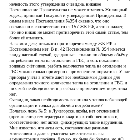
нелепость этого утверждения очевидна, никакое
Постановление Правительства не может отменять Жилищный
кодекс, принятый Госдумой и утверждённый Президентом. В
самом начале Постановления №354 сказано, что оно
составлено в соответствии со ст.157 ЖК РФ, а это означает,
что оно никак не может противоречить этой самой статье, тем
более её отменять.
На самом деле, никакого противоречия между ЖК РФ и
Постановлением нет. В п. 42 Постановления № 354 имеется
ввиду частный случай, где данные – только по общему объёму
потребления тепла на отопление и ГВС, и есть показания
водяных счётчиков, разбить количество тепла на отопление и
ГВС можно только примерно с применением норматива. У нас
приборы учёта в отчёте дают все необходимые данные для
определения точного количества тепла на отопление и ГВС, и
никакой необходимости в расчётах с применением норматива
нет.
Очевидно, такая необходимость возникла у теплоснабжающей
организации и только для обсчёта потребителей?
Полагаю, ложь № 5: в Лучегорске, якобы, нет отклонений
(превышения) температуры в квартирах собственников и,
соответственно, нет актов, фиксирующих такие нарушения.
Мне известно, что акты есть, составленные разными
комиссиями и даже с участием заместителя главы
администрации посёлка. Думаю, их было бы больше, но АО