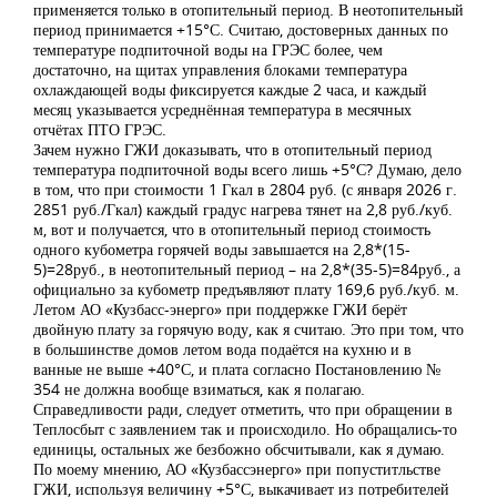
применяется только в отопительный период. В неотопительный
период принимается +15°С. Считаю, достоверных данных по
температуре подпиточной воды на ГРЭС более, чем
достаточно, на щитах управления блоками температура
охлаждающей воды фиксируется каждые 2 часа, и каждый
месяц указывается усреднённая температура в месячных
отчётах ПТО ГРЭС.
Зачем нужно ГЖИ доказывать, что в отопительный период
температура подпиточной воды всего лишь +5°С? Думаю, дело
в том, что при стоимости 1 Гкал в 2804 руб. (с января 2026 г.
2851 руб./Гкал) каждый градус нагрева тянет на 2,8 руб./куб.
м, вот и получается, что в отопительный период стоимость
одного кубометра горячей воды завышается на 2,8*(15-
5)=28руб., в неотопительный период – на 2,8*(35-5)=84руб., а
официально за кубометр предъявляют плату 169,6 руб./куб. м.
Летом АО «Кузбасс-энерго» при поддержке ГЖИ берёт
двойную плату за горячую воду, как я считаю. Это при том, что
в большинстве домов летом вода подаётся на кухню и в
ванные не выше +40°С, и плата согласно Постановлению №
354 не должна вообще взиматься, как я полагаю.
Справедливости ради, следует отметить, что при обращении в
Теплосбыт с заявлением так и происходило. Но обращались-то
единицы, остальных же безбожно обсчитывали, как я думаю.
По моему мнению, АО «Кузбассэнерго» при попуститльстве
ГЖИ, используя величину +5°С, выкачивает из потребителей