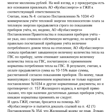
многие миллионы рублей. На мой взгляд, и у прокуратуры есть
все основания привлекать АО «Кузбассэнерго» и ГЖИ к
соответствующей ответственности.
Считаю, ложь № 4: согласно Постановлению № 1034 «О
коммерческом учёте тепловой энергии теплоносителя» плата за
тепловую энергию предъявляется строго по показаниям
приборов учёта, но, видимо, АО «Кузбассэнерго»
Постановления Правительства и показания приборов учёта –
не указ, оно сочинило собственную методичку, по которой к
правильно посчитанной приборами учёта величине
потреблённого домом тепла на отопление, АО «Кузбассэнерго»
сначала прибавляет завышенную величину количества тепла на
ГВС по прибору, затем отнимают заниженную величину
количества тепла на ГВС, посчитанную с применением
норматива потребления тепла на ГВС. В результате, считаю, к
оплате предъявляется сумма на 10-15% выше суммы,
рассчитанной согласно показаниям приборов. По-моему, такая
манипуляция с применением нормативов не только нарушает
постановление №1034 и другие нормативные документы, но и
противоречит ст. 157 Жилищного кодекса, в которой прямо
сказано, что при наличии достаточных данных приборов учёта,
никакие нормативы применять не следует.
И здесь ГЖИ, считаю, бросается на помощь АО
«Кузбассэнерго» и пытается доказать ссылкой на п. 42 (1)
Постановления № 354, что Жилищный кодекс не прав. Думаю,