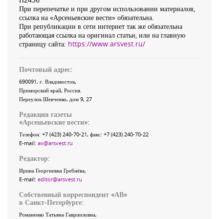
При перепечатке и при другом использовании материалов,
ссылка на «Арсеньевские вести» обязательна.
При републикации в сети интернет так же обязательна
работающая ссылка на оригинал статьи, или на главную
страницу сайта:
https://www.arsvest.ru/
Почтовый адрес:
690091
, г.
Владивосток
,
Приморский край
,
Россия
.
Переулок Шевченко
, дом 9, 27
Редакция газеты
«
Арсеньевские вести
»:
Телефон:
+7 (423) 240-70-21
, факс:
+7 (423) 240-70-22
E-mail:
av@arsvest.ru
Редактор:
Ирина Георгиевна Гребнёва,
E-mail:
editor@arsvest.ru
Собственный корреспондент «АВ»
в Санкт-Петербурге:
Романенко Татьяна Гаврииловна,