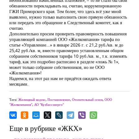
необоснованно начисленных платежей», – то не стало бы свои
обязанности перекладывать на, считаю, коррумпированную
ГЖИ Приморского края. Тем более, что здесь всё уже мной
выявлено, нужно только выполнить свою прямую обязанность
или передать это обращение в Следственный комитет, как я
считаю.
Дополнительно просим проверить правомерность повышения
управляющей компанией ООО «Жилкомпания» тарифа по
статье «Управление...» в январе 2026 г. с 21,2 руб./кв. м до
25,42 руб./кв. м, вместо правомерно установленным общим
собранием собственников тарифа 10 руб./кв. м., т.к. изменять
тариф, как это подробно расписано в разделе «ложь № 1»,
может только собрание собственников, но не ООО
«Жилкомпания»!
Надеемся, на этот раз нам не придётся ожидать ответа
месяцами.
Теги:
Жилищный кодекс
,
Постановление
,
Отопительный сезон
,
ООО
"Жилкомпания"
,
АО "Кузбассэнерго"
Еще в рубрике «ЖКХ»