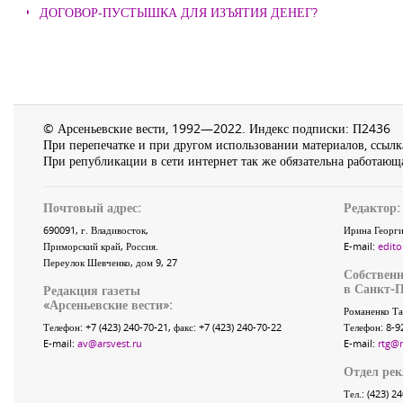
ДОГОВОР-ПУСТЫШКА ДЛЯ ИЗЪЯТИЯ ДЕНЕГ?
© Арсеньевские вести, 1992—2022. Индекс подписки: П2436
При перепечатке и при другом использовании материалов, ссылка
При републикации в сети интернет так же обязательна работающа
Почтовый адрес:
Редактор:
690091
, г.
Владивосток
,
Ирина Георги
Приморский край
,
Россия
.
E-mail:
edito
Переулок Шевченко
, дом 9, 27
Собственн
в Санкт-П
Редакция газеты
«
Арсеньевские вести
»:
Романенко Та
Телефон:
+7 (423) 240-70-21
, факс:
+7 (423) 240-70-22
Телефон: 8-9
E-mail:
av@arsvest.ru
E-mail:
rtg@
Отдел ре
Тел.: (423) 2