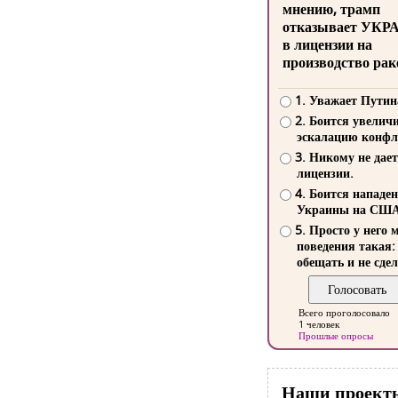
мнению, трамп
отказывает УКР
в лицензии на
производство рак
1. Уважает Путин
2. Боится увелич
эскалацию конфл
3. Никому не дает
лицензии.
4. Боится нападе
Украины на СШ
5. Просто у него 
поведения такая:
обещать и не сдел
Всего проголосовало
1 человек
Прошлые опросы
Наши проект