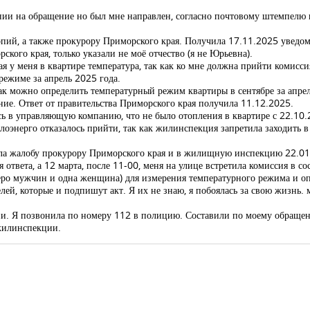
рении на обращение но был мне направлен, согласно почтовому штемпелю 
опий, а также прокурору Приморского края. Получила 17.11.2025 уведо
кого края, только указали не моё отчество (я не Юрьевна).
я у меня в квартире температура, так как ко мне должна прийти комиссия
 режиме за апрель 2025 года.
ак можно определить температурный режим квартиры в сентябре за апре
ние. Ответ от правительства Приморского края получила 11.12.2025.
ь в управляющую компанию, что не было отопления в квартире с 22.10.
оэнерго отказалось прийти, так как жилинспекция запретила заходить в
ила жалобу прокурору Приморского края и в жилищную инспекцию 22.01
твета, а 12 марта, после 11-00, меня на улице встретила комиссия в сос
тверо мужчин и одна женщина) для измерения температурного режима и оп
телей, которые и подпишут акт. Я их не знаю, я побоялась за свою жизнь.
и. Я позвонила по номеру 112 в полицию. Составили по моему обращен
жилинспекции.