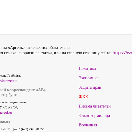
 на «Арсеньевские вести» обязательна.
я ссылка на оригинал статьи, или на главную страницу сайта:
https://w
Политика
евна Гребнёва,
Экономика
r@arsvest.ru
Защита прав
ый корреспондент «АВ»
етербурге:
ЖКХ
тьяна Гаврииловна,
Письма читателей
21-765-5754,
narod.ru
Земля-кормилица
кламы:
Вселенная
40-70-21, факс: (423) 240-70-22