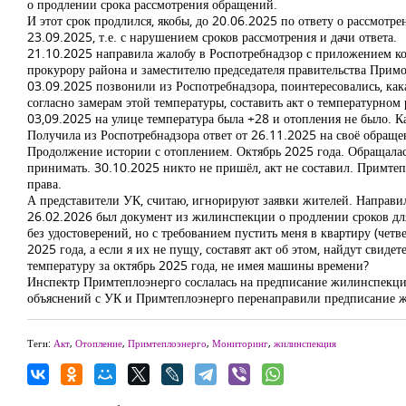
о продлении срока рассмотрения обращений.
И этот срок продлился, якобы, до 20.06.2025 по ответу о рассмот
23.09.2025, т.е. с нарушением сроков рассмотрения и дачи ответа.
21.10.2025 направила жалобу в Роспотребнадзор с приложением к
прокурору района и заместителю председателя правительства Приморс
03.09.2025 позвонили из Роспотребнадзора, поинтересовались, кака
согласно замерам этой температуры, составить акт о температурном
03,09.2025 на улице температура была +28 и отопления не было. К
Получила из Роспотребнадзора ответ от 26.11.2025 на своё обраще
Продолжение истории с отоплением. Октябрь 2025 года. Обращалас
принимать. 30.10.2025 никто не пришёл, акт не составил. Примтепл
права.
А представители УК, считаю, игнорируют заявки жителей. Направ
26.02.2026 был документ из жилинспекции о продлении сроков для о
без удостоверений, но с требованием пустить меня в квартиру (че
2025 года, а если я их не пущу, составят акт об этом, найдут свиде
температуру за октябрь 2025 года, не имея машины времени?
Инспектр Примтеплоэнерго сослалась на предписание жилинспекци
объяснений с УК и Примтеплоэнерго перенаправили предписание 
Теги:
Акт
,
Отопление
,
Примтеплоэнерго
,
Мониторинг
,
жилинспекция