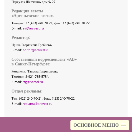
Переулок Шевченко
, дом 9, 27
Редакция газеты
«
Арсеньевские вести
»:
Телефон:
+7 (423) 240-70-21
, факс:
+7 (423) 240-70-22
E-mail:
av@arsvest.ru
Редактор:
Ирина Георгиевна Гребнёва,
E-mail:
editor@arsvest.ru
Собственный корреспондент «АВ»
в Санкт-Петербурге:
Романенко Татьяна Гаврииловна,
Телефон: 8-921-765-5754,
E-mail:
rtg@narod.ru
Отдел рекламы:
Тел.: (423) 240-70-21, факс: (423) 240-70-22
E-mail:
reklama@arsvest.ru
ОСНОВНОЕ МЕНЮ