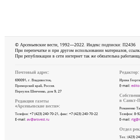
© Арсеньевские вести, 1992—2022. Индекс подписки: П2436
При перепечатке и при другом использовании материалов, ссылка
При републикации в сети интернет так же обязательна работающа
Почтовый адрес:
Редактор:
690091
, г.
Владивосток
,
Ирина Георги
Приморский край
,
Россия
.
E-mail:
edito
Переулок Шевченко
, дом 9, 27
Собственн
в Санкт-П
Редакция газеты
«
Арсеньевские вести
»:
Романенко Та
Телефон:
+7 (423) 240-70-21
, факс:
+7 (423) 240-70-22
Телефон: 8-9
E-mail:
av@arsvest.ru
E-mail:
rtg@
Отдел ре
Тел.: (423) 2