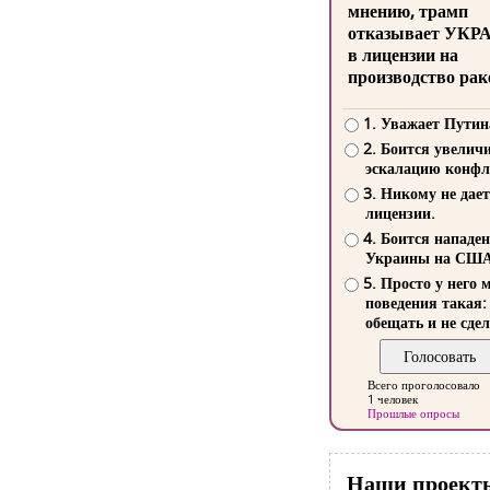
мнению, трамп
отказывает УКР
в лицензии на
производство рак
1. Уважает Путин
2. Боится увелич
эскалацию конфл
3. Никому не дает
лицензии.
4. Боится нападе
Украины на СШ
5. Просто у него 
поведения такая:
обещать и не сдел
Всего проголосовало
1 человек
Прошлые опросы
Наши проект