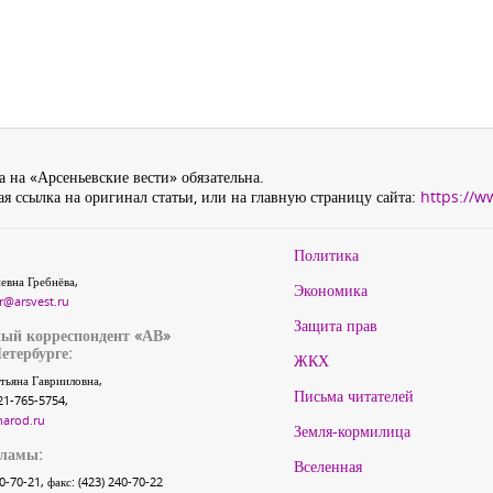
 на «Арсеньевские вести» обязательна.
я ссылка на оригинал статьи, или на главную страницу сайта:
https://w
Политика
евна Гребнёва,
Экономика
r@arsvest.ru
Защита прав
ый корреспондент «АВ»
етербурге:
ЖКХ
тьяна Гаврииловна,
Письма читателей
21-765-5754,
narod.ru
Земля-кормилица
кламы:
Вселенная
40-70-21, факс: (423) 240-70-22