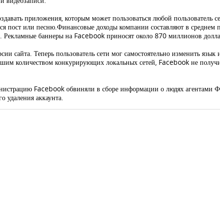
 и видеозаписи.
давать приложения, которым может пользоваться любой пользователь се
я пост или песню.Финансовые доходы компании составляют в среднем по
ра. Рекламные баннеры на Facebook приносят около 870 миллионов долла
сии сайта. Теперь пользователь сети мог самостоятельно изменить язык 
большим количеством конкурирующих локальных сетей, Facebook не получ
дминистрацию Facebook обвиняли в сборе информации о людях агентами 
о удаления аккаунта.