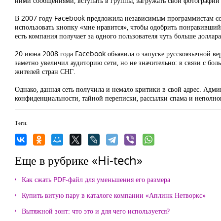
ними сообщениями, вступать в группы, загружать свои фотографии
В 2007 году Facebook предложила независимым программистам соз
использовать кнопку «мне нравится», чтобы одобрить понравившийс
есть компания получает за одного пользователя чуть больше долла
20 июна 2008 года Facebook обьявила о запуске русскоязычной вер
заметно увеличил аудиторию сети, но не значительно: в связи с 
жителей стран СНГ.
Однако, данная сеть получила и немало критики в свой адрес. А
конфиденциальности, тайной переписки, рассылки спама и неполног
Теги:
Еще в рубрике «Hi-tech»
Как сжать PDF-файл для уменьшения его размера
Купить витую пару в каталоге компании «Аплинк Нетворкс»
Вытяжной зонт: что это и для чего используется?