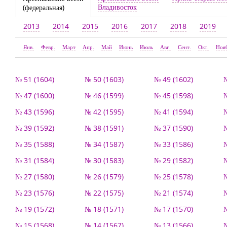
Владивосток
(федеральная)
2013
2014
2015
2016
2017
2018
2019
Янв.
Февр.
Март
Апр.
Май
Июнь
Июль
Авг.
Сент.
Окт.
Ноя
№ 51 (1604)
№ 50 (1603)
№ 49 (1602)
№
№ 47 (1600)
№ 46 (1599)
№ 45 (1598)
№
№ 43 (1596)
№ 42 (1595)
№ 41 (1594)
№
№ 39 (1592)
№ 38 (1591)
№ 37 (1590)
№
№ 35 (1588)
№ 34 (1587)
№ 33 (1586)
№
№ 31 (1584)
№ 30 (1583)
№ 29 (1582)
№
№ 27 (1580)
№ 26 (1579)
№ 25 (1578)
№
№ 23 (1576)
№ 22 (1575)
№ 21 (1574)
№
№ 19 (1572)
№ 18 (1571)
№ 17 (1570)
№
№ 15 (1568)
№ 14 (1567)
№ 13 (1566)
№