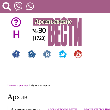
30
№
H
[1723]
Главная страница
Архив номеров
Архив
Арсеньевские вести
Архив старых но
Арсеньевские вести