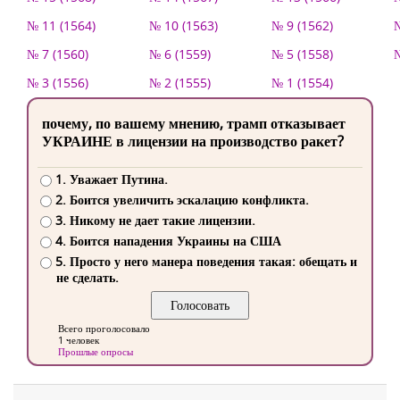
№ 11 (1564)
№ 10 (1563)
№ 9 (1562)
№
№ 7 (1560)
№ 6 (1559)
№ 5 (1558)
№
№ 3 (1556)
№ 2 (1555)
№ 1 (1554)
почему, по вашему мнению, трамп отказывает
УКРАИНЕ в лицензии на производство ракет?
1. Уважает Путина.
2. Боится увеличить эскалацию конфликта.
3. Никому не дает такие лицензии.
4. Боится нападения Украины на США
5. Просто у него манера поведения такая: обещать и
не сделать.
Всего проголосовало
1 человек
Прошлые опросы