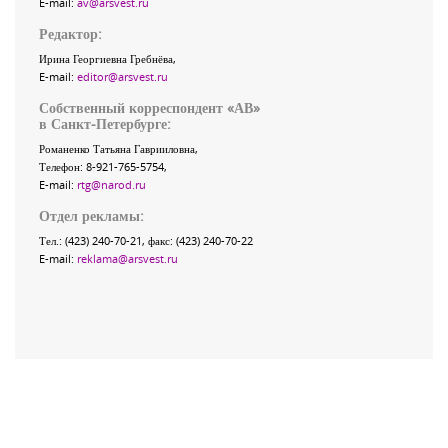
E-mail:
av@arsvest.ru
Редактор:
Ирина Георгиевна Гребнёва,
E-mail:
editor@arsvest.ru
Собственный корреспондент «АВ»
в Санкт-Петербурге:
Романенко Татьяна Гаврииловна,
Телефон: 8-921-765-5754,
E-mail:
rtg@narod.ru
Отдел рекламы:
Тел.: (423) 240-70-21, факс: (423) 240-70-22
E-mail:
reklama@arsvest.ru