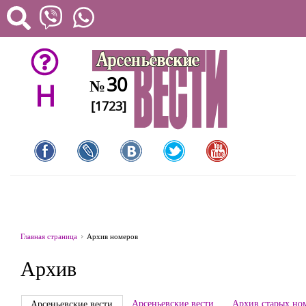
30
№
H
[1723]
Главная страница
Архив номеров
Архив
Арсеньевские вести
Архив старых но
Арсеньевские вести