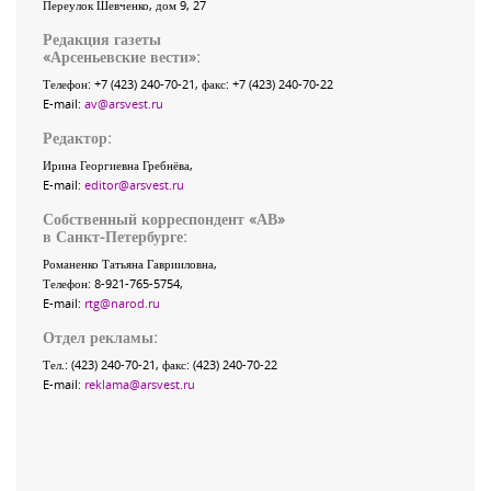
Переулок Шевченко
, дом 9, 27
Редакция газеты
«
Арсеньевские вести
»:
Телефон:
+7 (423) 240-70-21
, факс:
+7 (423) 240-70-22
E-mail:
av@arsvest.ru
Редактор:
Ирина Георгиевна Гребнёва,
E-mail:
editor@arsvest.ru
Собственный корреспондент «АВ»
в Санкт-Петербурге:
Романенко Татьяна Гаврииловна,
Телефон: 8-921-765-5754,
E-mail:
rtg@narod.ru
Отдел рекламы:
Тел.: (423) 240-70-21, факс: (423) 240-70-22
E-mail:
reklama@arsvest.ru