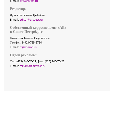
E-mail:
av@arsvest.ru
Редактор:
Ирина Георгиевна Гребнёва,
E-mail:
editor@arsvest.ru
Собственный корреспондент «АВ»
в Санкт-Петербурге:
Романенко Татьяна Гаврииловна,
Телефон: 8-921-765-5754,
E-mail:
rtg@narod.ru
Отдел рекламы:
Тел.: (423) 240-70-21, факс: (423) 240-70-22
E-mail:
reklama@arsvest.ru