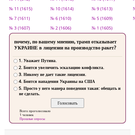
№ 11 (1615)
№ 10 (1614)
№ 9 (1613)
№
№ 7 (1611)
№ 6 (1610)
№ 5 (1609)
№
№ 3 (1607)
№ 2 (1606)
№ 1 (1605)
почему, по вашему мнению, трамп отказывает
УКРАИНЕ в лицензии на производство ракет?
1. Уважает Путина.
2. Боится увеличить эскалацию конфликта.
3. Никому не дает такие лицензии.
4. Боится нападения Украины на США
5. Просто у него манера поведения такая: обещать и
не сделать.
Всего проголосовало
1 человек
Прошлые опросы