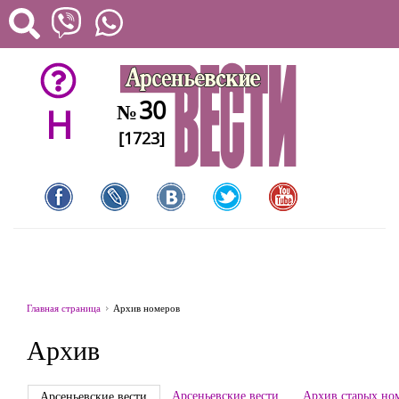
30
№
H
[1723]
Главная страница
Архив номеров
Архив
Арсеньевские вести
Архив старых но
Арсеньевские вести