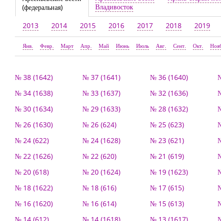
Владивосток
(федеральная)
2013
2014
2015
2016
2017
2018
2019
Янв.
Февр.
Март
Апр.
Май
Июнь
Июль
Авг.
Сент.
Окт.
Ноя
№ 38 (1642)
№ 37 (1641)
№ 36 (1640)
№
№ 34 (1638)
№ 33 (1637)
№ 32 (1636)
№
№ 30 (1634)
№ 29 (1633)
№ 28 (1632)
№
№ 26 (1630)
№ 26 (624)
№ 25 (623)
№
№ 24 (622)
№ 24 (1628)
№ 23 (621)
№
№ 22 (1626)
№ 22 (620)
№ 21 (619)
№
№ 20 (618)
№ 20 (1624)
№ 19 (1623)
№
№ 18 (1622)
№ 18 (616)
№ 17 (615)
№
№ 16 (1620)
№ 16 (614)
№ 15 (613)
№
№ 14 (612)
№ 14 (1618)
№ 13 (1617)
№