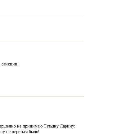
т санкции!
совершенно не принимаю Татьяну Ларину:
ну не переться было!