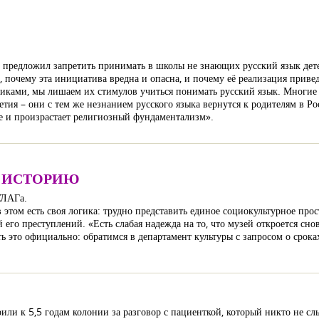
 предложил запретить принимать в школы не знающих русский язык дет
 почему эта инициатива вредна и опасна, и почему её реализация привед
никами, мы лишаем их стимулов учиться понимать русский язык. Многие 
тия – они с тем же незнанием русского языка вернутся к родителям в Ро
е и произрастает религиозный фундаментализм».
В ИСТОРИЮ
УЛАГа.
этом есть своя логика: трудно представить единое социокультурное про
 его преступлений. «Есть слабая надежда на то, что музей откроется сн
ь это официально: обратимся в департамент культуры с запросом о срока
ли к 5,5 годам колонии за разговор с пациенткой, который никто не сл