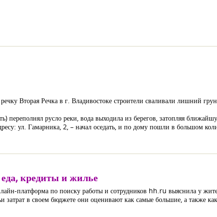
 речку Вторая Речка в г. Владивостоке строители сваливали лишний грунт
ь) переполнял русло реки, вода выходила из берегов, затопляя ближайш
есу: ул. Гамарника, 2, – начал оседать, и по дому пошли в большом кол
 еда, кредиты и жилье
онлайн-платформа по поиску работы и сотрудников hh.ru выяснила у жит
тьи затрат в своем бюджете они оценивают как самые большие, а также к