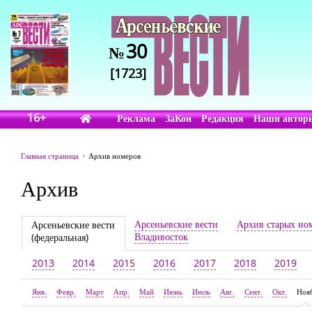
30
№
[1723]
16+
Реклама
ЗаКон
Редакция
Наши автор
Главная страница
Архив номеров
Архив
Арсеньевские вести
Архив старых но
Арсеньевские вести
Владивосток
(федеральная)
2013
2014
2015
2016
2017
2018
2019
Янв.
Февр.
Март
Апр.
Май
Июнь
Июль
Авг.
Сент.
Окт.
Ноя