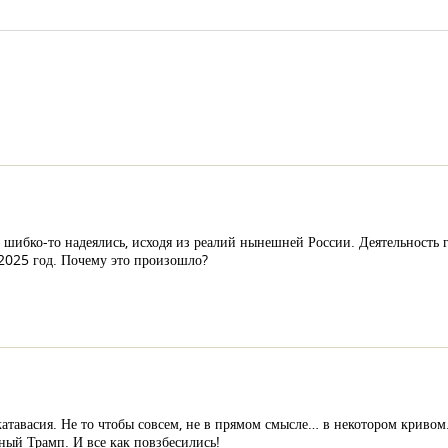
не шибко-то надеялись, исходя из реалий нынешней России. Деятельность 
 2025 год. Почему это произошло?
ь катавасия. Не то чтобы совсем, не в прямом смысле… в некотором крив
ный Трамп. И все как повзбесились!