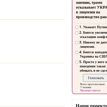
мнению, трамп
отказывает УКР
в лицензии на
производство рак
1. Уважает Путин
2. Боится увелич
эскалацию конфл
3. Никому не дает
лицензии.
4. Боится нападе
Украины на СШ
5. Просто у него 
поведения такая:
обещать и не сдел
Всего проголосовало
1 человек
Прошлые опросы
Наши проект