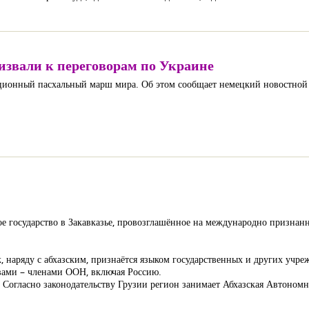
извали к переговорам по Украине
иционный пасхальный марш мира. Об этом сообщает немецкий новостной
государство в Закавказье, провозглашённое на международно признанн
, наряду с абхазским, признаётся языком государственных и других учре
вами – членами ООН, включая Россию.
 Согласно законодательству Грузии регион занимает Абхазская Автономн