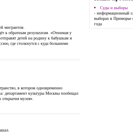
Суды и выборы
- информационный с
выборах в Приморье 
года
ей мигрантов.
ёт к обратным результатам. «Отнимая у
отправят детей на родину к бабушкам и
ссию, где столкнутся с куда большими
странство, в котором одновременно
ова: департамент культуры Москвы пообещал
х открытия музея».
ышал.