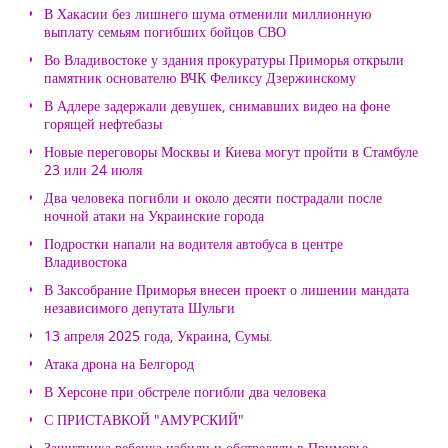
В Хакасии без лишнего шума отменили миллионную
выплату семьям погибших бойцов СВО
Во Владивостоке у здания прокуратуры Приморья открыли
памятник основателю ВЧК Феликсу Дзержинскому
В Адлере задержали девушек, снимавших видео на фоне
горящей нефтебазы
Новые переговоры Москвы и Киева могут пройти в Стамбуле
23 или 24 июля
Два человека погибли и около десяти пострадали после
ночной атаки на Украинские города
Подростки напали на водителя автобуса в центре
Владивостока
В Заксобрание Приморья внесен проект о лишении мандата
независимого депутата Шульги
13 апреля 2025 года, Украина, Сумы.
Атака дрона на Белгород
В Херсоне при обстреле погибли два человека
С ПРИСТАВКОЙ "АМУРСКИЙ"
Защитника ребенка избили и обстреляли в Приморье