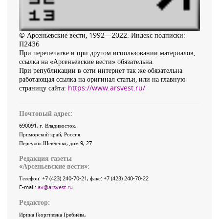
© Арсеньевские вести, 1992—2022. Индекс подписки:
П2436
При перепечатке и при другом использовании материалов,
ссылка на «Арсеньевские вести» обязательна.
При републикации в сети интернет так же обязательна
работающая ссылка на оригинал статьи, или на главную
страницу сайта:
https://www.arsvest.ru/
Почтовый адрес:
690091
, г.
Владивосток
,
Приморский край
,
Россия
.
Переулок Шевченко
, дом 9, 27
Редакция газеты
«
Арсеньевские вести
»:
Телефон:
+7 (423) 240-70-21
, факс:
+7 (423) 240-70-22
E-mail:
av@arsvest.ru
Редактор:
Ирина Георгиевна Гребнёва,