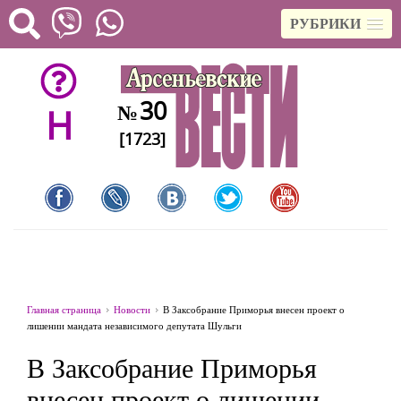
РУБРИКИ
30
№
H
[1723]
Главная страница
Новости
В Заксобрание Приморья внесен проект о
лишении мандата независимого депутата Шульги
В Заксобрание Приморья
внесен проект о лишении