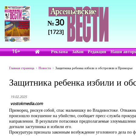
30
№
[1723]
16+
Реклама
ЗаКон
Редакция
Наши автор
Главная страница
Новости
Защитника ребенка избили и обстреляли в Приморье
Защитника ребенка избили и об
19.02.2025
vostokmedia.com
Приморец, рискуя собой, спас мальчишку во Владивостоке. Отважн
произошло покушение на убийство, сообщает пресс-служба прокур
направлении. В результате потасовки предполагаемые злоумышленни
догнали заступника и избили его.
Прокуратура признала законным возбуждение уголовного дела по ф