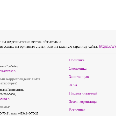
 на «Арсеньевские вести» обязательна.
я ссылка на оригинал статьи, или на главную страницу сайта:
https://w
Политика
евна Гребнёва,
Экономика
r@arsvest.ru
Защита прав
ый корреспондент «АВ»
етербурге:
ЖКХ
тьяна Гаврииловна,
Письма читателей
21-765-5754,
narod.ru
Земля-кормилица
кламы:
Вселенная
40-70-21, факс: (423) 240-70-22