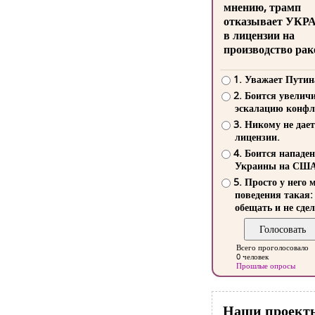
мнению, трамп
отказывает УКР
в лицензии на
производство рак
1. Уважает Путин
2. Боится увелич
эскалацию конфл
3. Никому не дает
лицензии.
4. Боится нападе
Украины на СШ
5. Просто у него 
поведения такая:
обещать и не сдел
Всего проголосовало
0 человек
Прошлые опросы
Наши проект