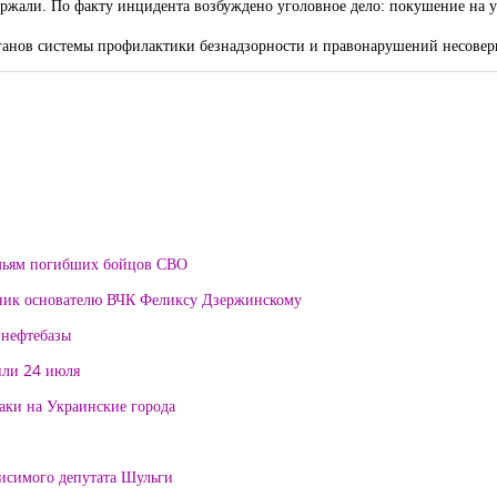
ржали. По факту инцидента возбуждено уголовное дело: покушение на у
органов системы профилактики безнадзорности и правонарушений несове
мьям погибших бойцов СВО
тник основателю ВЧК Феликсу Дзержинскому
 нефтебазы
или 24 июля
таки на Украинские города
висимого депутата Шульги