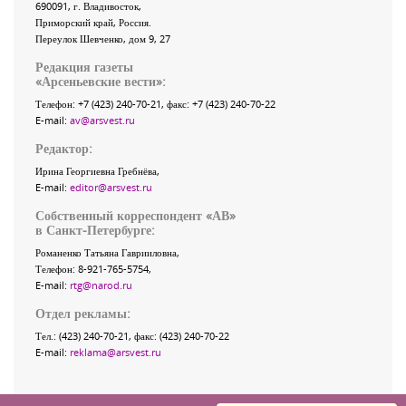
690091
, г.
Владивосток
,
Приморский край
,
Россия
.
Переулок Шевченко
, дом 9, 27
Редакция газеты
«
Арсеньевские вести
»:
Телефон:
+7 (423) 240-70-21
, факс:
+7 (423) 240-70-22
E-mail:
av@arsvest.ru
Редактор:
Ирина Георгиевна Гребнёва,
E-mail:
editor@arsvest.ru
Собственный корреспондент «АВ»
в Санкт-Петербурге:
Романенко Татьяна Гаврииловна,
Телефон: 8-921-765-5754,
E-mail:
rtg@narod.ru
Отдел рекламы:
Тел.: (423) 240-70-21, факс: (423) 240-70-22
E-mail:
reklama@arsvest.ru