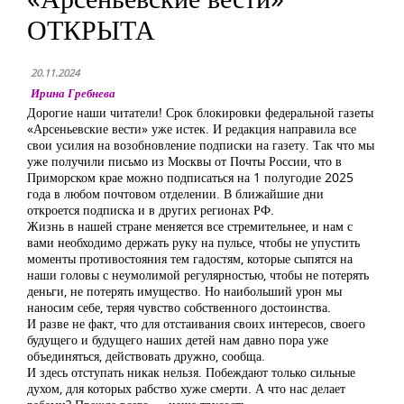
ОТКРЫТА
20.11.2024
Ирина Гребнева
Дорогие наши читатели! Срок блокировки федеральной газеты
«Арсеньевские вести» уже истек. И редакция направила все
свои усилия на возобновление подписки на газету. Так что мы
уже получили письмо из Москвы от Почты России, что в
Приморском крае можно подписаться на 1 полугодие 2025
года в любом почтовом отделении. В ближайшие дни
откроется подписка и в других регионах РФ.
Жизнь в нашей стране меняется все стремительнее, и нам с
вами необходимо держать руку на пульсе, чтобы не упустить
моменты противостояния тем гадостям, которые сыпятся на
наши головы с неумолимой регулярностью, чтобы не потерять
деньги, не потерять имущество. Но наибольший урон мы
наносим себе, теряя чувство собственного достоинства.
И разве не факт, что для отстаивания своих интересов, своего
будущего и будущего наших детей нам давно пора уже
объединяться, действовать дружно, сообща.
И здесь отступать никак нельзя. Побеждают только сильные
духом, для которых рабство хуже смерти. А что нас делает